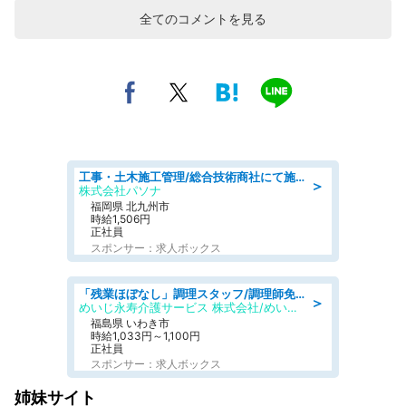
全てのコメントを見る
工事・土木施工管理/総合技術商社にて施工管理のお仕事/即日勤務可/車通勤可/工事・土木施工管理/生産・品質管理
＞
株式会社パソナ
福岡県 北九州市
時給1,506円
正社員
スポンサー：求人ボックス
「残業ほぼなし」調理スタッフ/調理師免許必須/正職員/日勤のみ/住宅型有料老人ホーム
＞
めいじ永寿介護サービス 株式会社/めいじ永寿介護サービスセンター
福島県 いわき市
時給1,033円～1,100円
正社員
スポンサー：求人ボックス
姉妹サイト