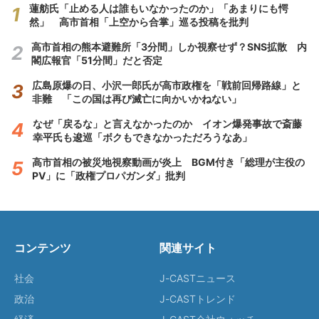
蓮舫氏「止める人は誰もいなかったのか」「あまりにも愕
然」 高市首相「上空から合掌」巡る投稿を批判
高市首相の熊本避難所「3分間」しか視察せず？SNS拡散 内
閣広報官「51分間」だと否定
広島原爆の日、小沢一郎氏が高市政権を「戦前回帰路線」と
非難 「この国は再び滅亡に向かいかねない」
なぜ「戻るな」と言えなかったのか イオン爆発事故で斎藤
幸平氏も逡巡「ボクもできなかっただろうなあ」
高市首相の被災地視察動画が炎上 BGM付き「総理が主役の
PV」に「政権プロパガンダ」批判
コンテンツ
関連サイト
社会
J-CASTニュース
政治
J-CASTトレンド