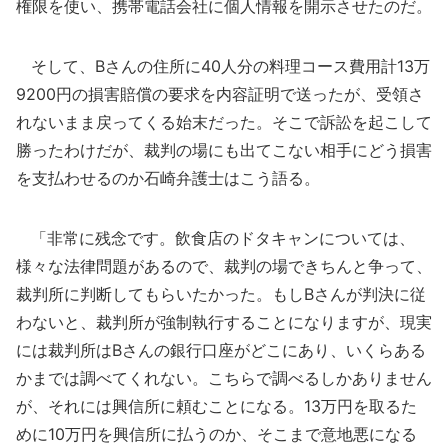
権限を使い、携帯電話会社に個人情報を開示させたのだ。
そして、Bさんの住所に40人分の料理コース費用計13万
9200円の損害賠償の要求を内容証明で送ったが、受領さ
れないまま戻ってくる始末だった。そこで訴訟を起こして
勝ったわけだが、裁判の場にも出てこない相手にどう損害
を支払わせるのか石崎弁護士はこう語る。
「非常に残念です。飲食店のドタキャンについては、
様々な法律問題があるので、裁判の場できちんと争って、
裁判所に判断してもらいたかった。もしBさんが判決に従
わないと、裁判所が強制執行することになりますが、現実
には裁判所はBさんの銀行口座がどこにあり、いくらある
かまでは調べてくれない。こちらで調べるしかありません
が、それには興信所に頼むことになる。13万円を取るた
めに10万円を興信所に払うのか、そこまで意地悪になる