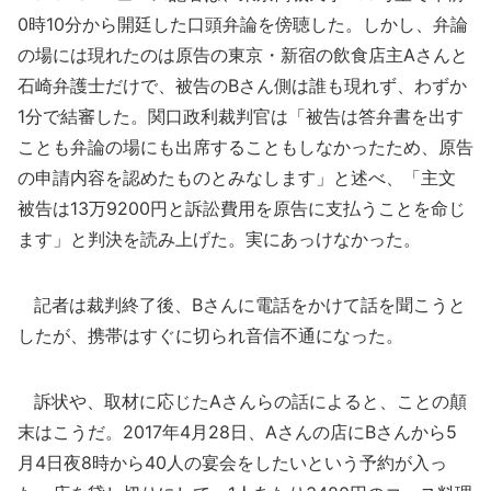
0時10分から開廷した口頭弁論を傍聴した。しかし、弁論
の場には現れたのは原告の東京・新宿の飲食店主Aさんと
石崎弁護士だけで、被告のBさん側は誰も現れず、わずか
1分で結審した。関口政利裁判官は「被告は答弁書を出す
ことも弁論の場にも出席することもしなかったため、原告
の申請内容を認めたものとみなします」と述べ、「主文
被告は13万9200円と訴訟費用を原告に支払うことを命じ
ます」と判決を読み上げた。実にあっけなかった。
記者は裁判終了後、Bさんに電話をかけて話を聞こうと
したが、携帯はすぐに切られ音信不通になった。
訴状や、取材に応じたAさんらの話によると、ことの顛
末はこうだ。2017年4月28日、Aさんの店にBさんから5
月4日夜8時から40人の宴会をしたいという予約が入っ