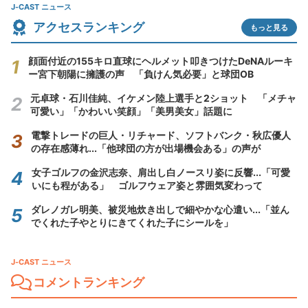
J-CAST ニュース
アクセスランキング
もっと見る
顔面付近の155キロ直球にヘルメット叩きつけたDeNAルーキ
ー宮下朝陽に擁護の声 「負けん気必要」と球団OB
元卓球・石川佳純、イケメン陸上選手と2ショット 「メチャ
可愛い」「かわいい笑顔」「美男美女」話題に
電撃トレードの巨人・リチャード、ソフトバンク・秋広優人
の存在感薄れ...「他球団の方が出場機会ある」の声が
女子ゴルフの金沢志奈、肩出し白ノースリ姿に反響...「可愛
いにも程がある」 ゴルフウェア姿と雰囲気変わって
ダレノガレ明美、被災地炊き出しで細やかな心遣い...「並ん
でくれた子やとりにきてくれた子にシールを」
J-CAST ニュース
コメントランキング