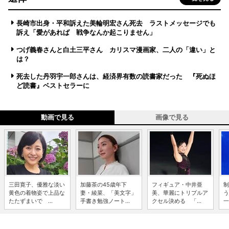
長崎市出身・平和訴えた美輪明宏さん死去 ラストメッセージでも
訴え「愛があれば 戦争なんか起こりません」
つげ義春さんと白土三平さん カリスマ漫画家、二人の「違い」と
は？
死去した丹羽宇一郎さんは、経済界有数の読書家だった 『死ぬほ
ど読書』ベストセラーに
動画で見る
画像で見る
三田寛子、優雅な淡い
加藤茶の45歳年下
フィギュア・中井亜
制
黄色の着物姿で上品な
妻・綾菜、「美文字」
美、華麗にトリプルア
う
たたずまいで ...
手書き勉強ノート...
クセル決める 「...
一