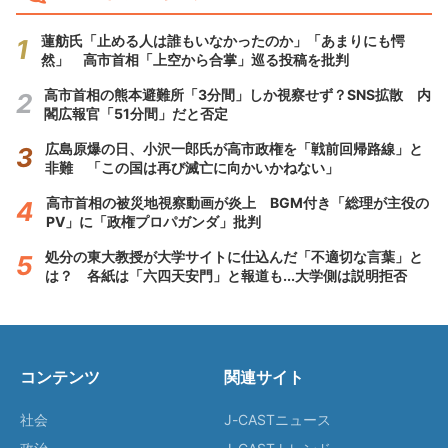
蓮舫氏「止める人は誰もいなかったのか」「あまりにも愕
然」 高市首相「上空から合掌」巡る投稿を批判
高市首相の熊本避難所「3分間」しか視察せず？SNS拡散 内
閣広報官「51分間」だと否定
広島原爆の日、小沢一郎氏が高市政権を「戦前回帰路線」と
非難 「この国は再び滅亡に向かいかねない」
高市首相の被災地視察動画が炎上 BGM付き「総理が主役の
PV」に「政権プロパガンダ」批判
処分の東大教授が大学サイトに仕込んだ「不適切な言葉」と
は？ 各紙は「六四天安門」と報道も...大学側は説明拒否
コンテンツ
関連サイト
社会
J-CASTニュース