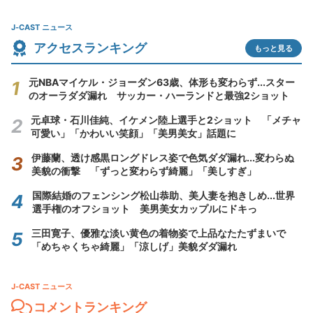
J-CAST ニュース
アクセスランキング
もっと見る
元NBAマイケル・ジョーダン63歳、体形も変わらず...スター
のオーラダダ漏れ サッカー・ハーランドと最強2ショット
元卓球・石川佳純、イケメン陸上選手と2ショット 「メチャ
可愛い」「かわいい笑顔」「美男美女」話題に
伊藤蘭、透け感黒ロングドレス姿で色気ダダ漏れ...変わらぬ
美貌の衝撃 「ずっと変わらず綺麗」「美しすぎ」
国際結婚のフェンシング松山恭助、美人妻を抱きしめ...世界
選手権のオフショット 美男美女カップルにドキっ
三田寛子、優雅な淡い黄色の着物姿で上品なたたずまいで
「めちゃくちゃ綺麗」「涼しげ」美貌ダダ漏れ
J-CAST ニュース
コメントランキング