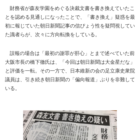
財務省が森友学園をめぐる決裁文書を書き換えていたこ
とを認める見通しになったことで、「書き換え」疑惑を最
初に報じていた朝日新聞記事の信ぴょう性を疑問視してい
た識者らが、次々に方向転換をしている。
誤報の場合は「最初の謝罪が肝心」とまで述べていた前
大阪市長の橋下徹氏は、「今回は朝日新聞は大金星だな」
と評価を一転。その一方で、日本維新の会の足立康史衆院
議員は、引き続き朝日新聞の「偏向報道」ぶりを非難して
いる。