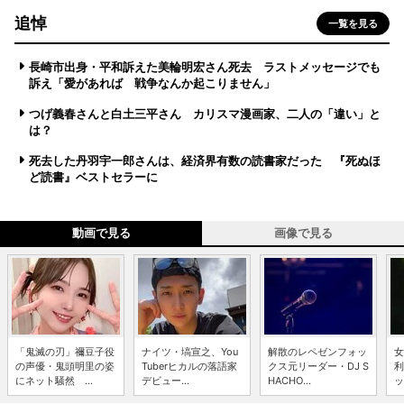
追悼
一覧を見る
長崎市出身・平和訴えた美輪明宏さん死去 ラストメッセージでも
訴え「愛があれば 戦争なんか起こりません」
つげ義春さんと白土三平さん カリスマ漫画家、二人の「違い」と
は？
死去した丹羽宇一郎さんは、経済界有数の読書家だった 『死ぬほ
ど読書』ベストセラーに
動画で見る
画像で見る
「鬼滅の刃」禰豆子役
ナイツ・塙宣之、You
解散のレペゼンフォッ
女
の声優・鬼頭明里の姿
Tuberヒカルの落語家
クス元リーダー・DJ S
利
にネット騒然 ...
デビュー...
HACHO...
ッ