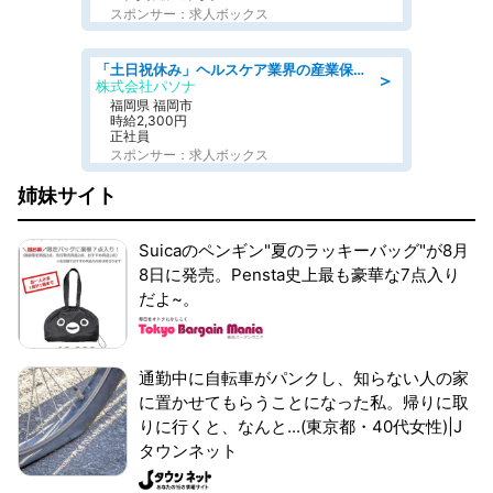
スポンサー：求人ボックス
「土日祝休み」ヘルスケア業界の産業保健師/高時給/未経験OK/要資格:保健師、正看護師
＞
株式会社パソナ
福岡県 福岡市
時給2,300円
正社員
スポンサー：求人ボックス
姉妹サイト
Suicaのペンギン"夏のラッキーバッグ"が8月
8日に発売。Pensta史上最も豪華な7点入り
だよ~。
通勤中に自転車がパンクし、知らない人の家
に置かせてもらうことになった私。帰りに取
りに行くと、なんと...(東京都・40代女性)|J
タウンネット