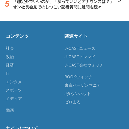
「想定外でいいのか」「戻っていいとアナウンスは？」 イ
オン社長会見でのしつこい記者質問に疑問も続々
コンテンツ
関連サイト
社会
J-CASTニュース
政治
J-CASTトレンド
経済
J-CAST会社ウォッチ
IT
BOOKウォッチ
エンタメ
東京バーゲンマニア
スポーツ
Jタウンネット
メディア
ゼロまる
動画
サイトについて