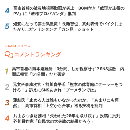
高市首相の被災地視察動画が炎上 BGM付き「総理が主役の
PV」に「政権プロパガンダ」批判
短髪になって雰囲気激変！長瀬智也、真剣表情でバイクにま
たがり...ガソリンタンク「ガン見」ショット
J-CAST ニュース
コメントランキング
高市首相の熊本避難所「3分間」しか視察せず？SNS拡散 内
閣広報官「51分間」だと否定
元文科事務次官・前川喜平氏「熊本の体育館にクーラーをつ
けろ！」訴えにSNSあきれ「ブーメランでは」
蓮舫氏「止める人は誰もいなかったのか」「あまりにも愕
然」 高市首相「上空から合掌」巡る投稿を批判
片山さつき財務相「失われた28年を取り戻す」投稿に批判
芥川賞作家「自民党の大失政の結果だろう」