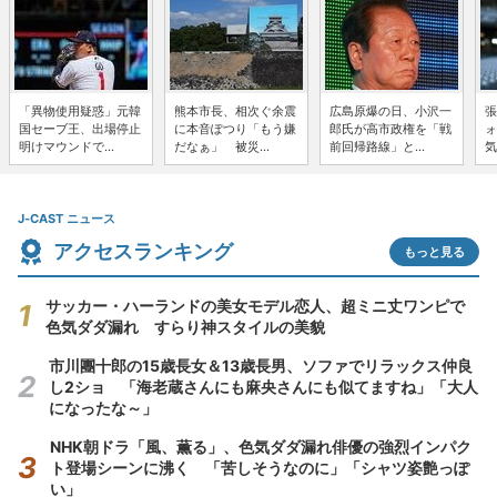
「異物使用疑惑」元韓
熊本市長、相次ぐ余震
広島原爆の日、小沢一
張
国セーブ王、出場停止
に本音ぽつり「もう嫌
郎氏が高市政権を「戦
ォ
明けマウンドで...
だなぁ」 被災...
前回帰路線」と...
気
J-CAST ニュース
アクセスランキング
もっと見る
サッカー・ハーランドの美女モデル恋人、超ミニ丈ワンピで
色気ダダ漏れ すらり神スタイルの美貌
市川團十郎の15歳長女＆13歳長男、ソファでリラックス仲良
し2ショ 「海老蔵さんにも麻央さんにも似てますね」「大人
になったな～」
NHK朝ドラ「風、薫る」、色気ダダ漏れ俳優の強烈インパク
ト登場シーンに沸く 「苦しそうなのに」「シャツ姿艶っぽ
い」