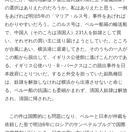
の選択はありえたのだろうか。私はありえたと思う。一例
をあげれば明治5年の「マリア・ルス号」事件をあげれば
わかりやすいだろう。このルス号は、ペルー船籍の輸送船
で、中国人（そのころは清国人）231人を奴隷として買
い、それぞれの買い主に送り届けようとしていた。ところ
が台風にあい、横浜港に退避してきた。そのうちの一人が
この船から脱出して、イギリス公使館に逃げこんだのであ
る。イギリス公使ハリ・B・バークスはこの脱出事件を日
本政府にとりついだ。すると外交を担っていた副島種臣
は、奴隷を解放しなければ横浜から出港させないと命じ
る。ペルー船の抗議にも委細かまわず、清国人奴隷は解放
され、清国に帰された。
この件は国際的にも問題になり、ペルーと日本が仲裁を
依頼した形で明治6年にロシアのサンペテルブルグで国際