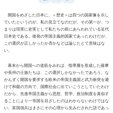
開国をめざした日本に、＜歴史＞は四つの国家像を示し
ていたというのが、私の見立てなのだが、その第一が、つ
まりは現実に史実として私たちの前にあらわれている近代
日本史である。後発の帝国主義的国家であったわけだが、
この選択が正しかったか否かなどは論じたとて意味はな
い。
幕末から開国への道筋をみれば、指導層を形成した薩摩
や長州の士族たちは、この選択しかなかったであろう。な
かんずく開国を要求する欧米の帝国主義国と武力衝突を避
けて和親の方向で、国際社会に出ていこうとしていたわけ
だから、先進帝国主義から思想、哲学、政治制度を真似す
ることにより一等国を目ざしたのはわからないわけではな
い。富国強兵はまさにその心理から生みだされた語であっ