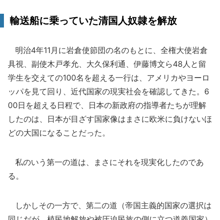
輸送船に乗っていた清国人奴隷を解放
明治4年11月に岩倉使節団の名のもとに、全権大使岩倉
具視、副使木戸孝允、大久保利通、伊藤博文ら48人と留
学生を交えての100名を超える一行は、アメリカやヨーロ
ッパを見て回り、近代国家の現実社会を確認してきた。6
00日を超える日程で、日本の新政府の指導者たちが理解
したのは、日本が目ざす国家像はまさに欧米に負けないほ
どの大国になることだった。
私のいう第一の道は、まさにそれを現実化したのであ
る。
しかしその一方で、第二の道（帝国主義的国家の選択は
同じだが、植民地解放や被圧迫民族の側に立つ道義国家）