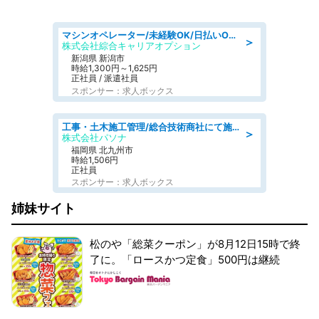
マシンオペレーター/未経験OK/日払いOK/寮完備/交替制/20・30・40代活躍中
＞
株式会社綜合キャリアオプション
新潟県 新潟市
時給1,300円～1,625円
正社員 / 派遣社員
スポンサー：求人ボックス
工事・土木施工管理/総合技術商社にて施工管理のお仕事/即日勤務可/車通勤可/工事・土木施工管理/生産・品質管理
＞
株式会社パソナ
福岡県 北九州市
時給1,506円
正社員
スポンサー：求人ボックス
姉妹サイト
松のや「総菜クーポン」が8月12日15時で終
了に。「ロースかつ定食」500円は継続