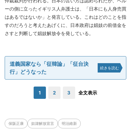
仲裁裁判が行われる。日本の言い方は認められたが、ペル
ーの側に立ったイギリス人弁護士は、「日本にも人身売買
はあるではないか」と発言している。これはどのことを指
すのだろうと考えたあげくに、日本政府は娼妓の前借金を
さすと判断して娼妓解放令を発している。
道義国家なら「征韓論」「征台決
続きを読む
行」どうなった
1
2
3
全文表示
保阪正康
奴隷解放宣言
明治維新