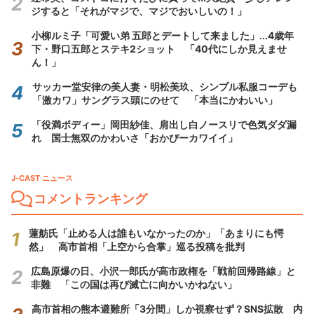
ジすると「それがマジで、マジでおいしいの！」
小柳ルミ子「可愛い弟 五郎とデートして来ました」...4歳年
下・野口五郎とステキ2ショット 「40代にしか見えませ
ん！」
サッカー堂安律の美人妻・明松美玖、シンプル私服コーデも
「激カワ」サングラス頭にのせて 「本当にかわいい」
「役満ボディー」岡田紗佳、肩出し白ノースリで色気ダダ漏
れ 国士無双のかわいさ「おかぴーカワイイ」
J-CAST ニュース
コメントランキング
蓮舫氏「止める人は誰もいなかったのか」「あまりにも愕
然」 高市首相「上空から合掌」巡る投稿を批判
広島原爆の日、小沢一郎氏が高市政権を「戦前回帰路線」と
非難 「この国は再び滅亡に向かいかねない」
高市首相の熊本避難所「3分間」しか視察せず？SNS拡散 内