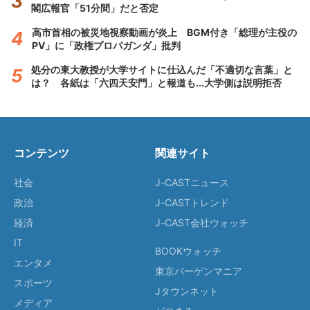
閣広報官「51分間」だと否定
高市首相の被災地視察動画が炎上 BGM付き「総理が主役の
PV」に「政権プロパガンダ」批判
処分の東大教授が大学サイトに仕込んだ「不適切な言葉」と
は？ 各紙は「六四天安門」と報道も...大学側は説明拒否
コンテンツ
関連サイト
社会
J-CASTニュース
政治
J-CASTトレンド
経済
J-CAST会社ウォッチ
IT
BOOKウォッチ
エンタメ
東京バーゲンマニア
スポーツ
Jタウンネット
メディア