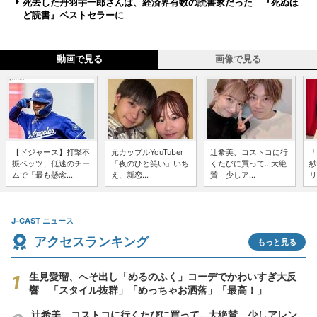
死去した丹羽宇一郎さんは、経済界有数の読書家だった 『死ぬほ
ど読書』ベストセラーに
動画で見る
画像で見る
【ドジャース】打撃不
元カップルYouTuber
辻希美、コストコに行
「
振ベッツ、低迷のチー
「夜のひと笑い」いち
くたびに買って...大絶
紗
ムで「最も懸念...
え、新恋...
賛 少しア...
リ
J-CAST ニュース
アクセスランキング
もっと見る
生見愛瑠、へそ出し「めるのふく」コーデでかわいすぎ大反
響 「スタイル抜群」「めっちゃお洒落」「最高！」
辻希美、コストコに行くたびに買って...大絶賛 少しアレン