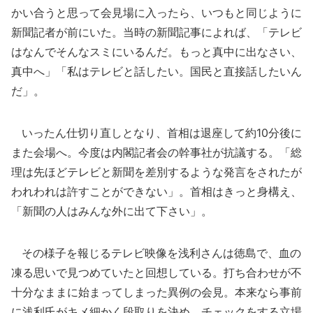
かい合うと思って会見場に入ったら、いつもと同じように
新聞記者が前にいた。当時の新聞記事によれば、「テレビ
はなんでそんなスミにいるんだ。もっと真中に出なさい、
真中へ」「私はテレビと話したい。国民と直接話したいん
だ」。
いったん仕切り直しとなり、首相は退座して約10分後に
また会場へ。今度は内閣記者会の幹事社が抗議する。「総
理は先ほどテレビと新聞を差別するような発言をされたが
われわれは許すことができない」。首相はきっと身構え、
「新聞の人はみんな外に出て下さい」。
その様子を報じるテレビ映像を浅利さんは徳島で、血の
凍る思いで見つめていたと回想している。打ち合わせが不
十分なままに始まってしまった異例の会見。本来なら事前
に浅利氏がキメ細かく段取りを決め、チェックをする立場