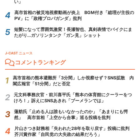
い」
高市首相の被災地視察動画が炎上 BGM付き「総理が主役の
PV」に「政権プロパガンダ」批判
短髪になって雰囲気激変！長瀬智也、真剣表情でバイクにま
たがり...ガソリンタンク「ガン見」ショット
J-CAST ニュース
コメントランキング
高市首相の熊本避難所「3分間」しか視察せず？SNS拡散 内
閣広報官「51分間」だと否定
元文科事務次官・前川喜平氏「熊本の体育館にクーラーをつ
けろ！」訴えにSNSあきれ「ブーメランでは」
蓮舫氏「止める人は誰もいなかったのか」「あまりにも愕
然」 高市首相「上空から合掌」巡る投稿を批判
片山さつき財務相「失われた28年を取り戻す」投稿に批判
芥川賞作家「自民党の大失政の結果だろう」