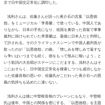
京で日中国交正常化に調印した。
浅利さんは、佐藤さんが語った蒋介石の言葉「以恩徳
怨」をミュージカル「李香蘭」で使っている。中国人であ
りながら、日本の手先になり、祖国を裏切った容疑で軍事
裁判に掛けられていた李香蘭は、最後に日本人だと判明し
て許される。そのクライマックスシーンで中国人裁判長が
歌ったのが「以恩徳怨」の曲。「憎しみを憎しみで返すな
ら争いはいつまでも続く。徳をもって恨みに報いよう」と
いう歌詞の大合唱がステージにこだまする。浅利さんはそ
こにおそらく、日中国交正常化を模索しつつも成功しなか
った佐藤首相の思いや、佐藤氏がこだわった蒋介石への恩
義の気持ちも込めたに違いない。
浅利さんは後に中曽根首相のブレーンにもなり、中曽根
氏は後年、中国との関係を密にする。「以恩徳怨」を主題