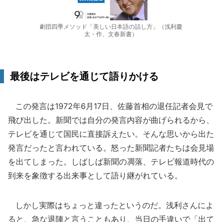
劇団四季メソッド「美しい日本語の話し方」（浅利慶
太・作、文春新書）
最後はテレビを通じて語りかける
この発言は1972年6月17日、佐藤首相の退任記者会見で
飛び出した。新聞では自分の発言内容が曲げられるから、
テレビを通じて国民に直接訴えたい。そんな思いから出た
発言だったと言われている。怒った新聞記者たちは会見場
を出てしまった。しばしば新聞の凋落、テレビ報道時代の
到来を象徴する出来事として語り継がれている。
しかし実際はちょっと違ったというのだ。浅利さんによ
ると、急な退陣と言うこともあり、当日の手違いで「出て