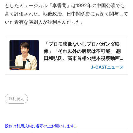
としたミュージカル「李香蘭」は1992年の中国公演でも
高く評価された。戦後政治、日中関係史にも深く関与して
いた希有な演劇人が浅利さんだった。
「プロモ映像ないしプロパガンダ映
像」「それ以外の解釈は不可能」 想
田和弘氏、高市首相の熊本視察動画
を分析
J-CASTニュース
浅利慶太