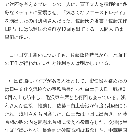
ア対応を考えるブレーンの一人に。寛子夫人を積極的に多
彩なメディアに登場させ、「気さくなファーストレディ」
を演出したのは浅利さんだった。佐藤氏の著書『佐藤栄作
日記』には浅利氏の名前が19回も出てくる。民間人では
異例に多い。
日中国交正常化についても、佐藤政権時代から、水面下
の工作が行われていたと浅利さんは明かしている。
中国首脳にパイプがある人物として、密使役を務めたの
は日中文化交流協会の事務局長だった白土吾夫氏。戦後3
0回以上も訪中し、毛沢東主席とも何回も会っている。浅
利さんが直接、推薦し、佐藤－白土会談が何度も極秘にも
たれ、浅利さんも同席した。白土氏は中国に出向き、佐藤
首相の胸の内を周恩来首相に伝える役目をした。交渉は半
年ほど続いたが、最終的に佐藤首相は断念した。中華民国