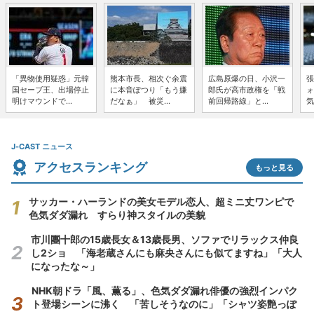
「異物使用疑惑」元韓
熊本市長、相次ぐ余震
広島原爆の日、小沢一
張
国セーブ王、出場停止
に本音ぽつり「もう嫌
郎氏が高市政権を「戦
ォ
明けマウンドで...
だなぁ」 被災...
前回帰路線」と...
気
J-CAST ニュース
アクセスランキング
もっと見る
サッカー・ハーランドの美女モデル恋人、超ミニ丈ワンピで
色気ダダ漏れ すらり神スタイルの美貌
市川團十郎の15歳長女＆13歳長男、ソファでリラックス仲良
し2ショ 「海老蔵さんにも麻央さんにも似てますね」「大人
になったな～」
NHK朝ドラ「風、薫る」、色気ダダ漏れ俳優の強烈インパク
ト登場シーンに沸く 「苦しそうなのに」「シャツ姿艶っぽ