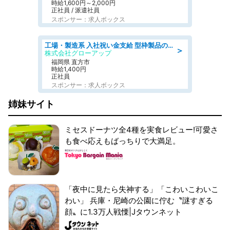
時給1,600円～2,000円
正社員 / 派遣社員
スポンサー：求人ボックス
工場・製造系 入社祝い金支給 型枠製品の補修作業 土日休み
＞
株式会社グローアップ
福岡県 直方市
時給1,400円
正社員
スポンサー：求人ボックス
姉妹サイト
ミセスドーナツ全4種を実食レビュー!可愛さ
も食べ応えもばっちりで大満足。
「夜中に見たら失神する」「こわいこわいこ
わい」 兵庫・尼崎の公園に佇む〝謎すぎる
顔〟に1.3万人戦慄|Jタウンネット