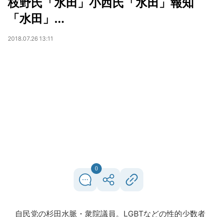
枝野氏「水田」小西氏「水田」報知
「水田」...
2018.07.26 13:11
0
自民党の杉田水脈・衆院議員。LGBTなどの性的少数者