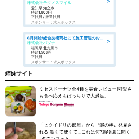
＞
株式会社テクノスマイル
愛知県 知立市
時給1,800円
正社員 / 派遣社員
スポンサー：求人ボックス
8月開始/総合技術商社にて施工管理のお仕事/即日勤務可/車通勤可/工事・土木施工管理/生産・品質管理
＞
株式会社パソナ
福岡県 北九州市
時給1,506円
正社員
スポンサー：求人ボックス
姉妹サイト
ミセスドーナツ全4種を実食レビュー!可愛さ
も食べ応えもばっちりで大満足。
「ヒクイドリの部屋」から〝謎の棒〟発見さ
れる 黒くて硬くて...これは何?動物園に聞く|
Jタウンネット