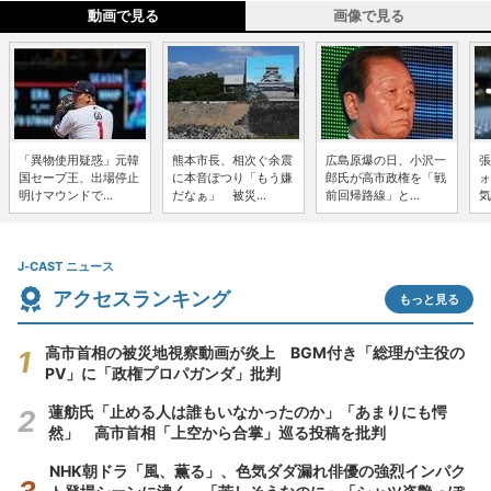
動画で見る
画像で見る
「異物使用疑惑」元韓
熊本市長、相次ぐ余震
広島原爆の日、小沢一
張
国セーブ王、出場停止
に本音ぽつり「もう嫌
郎氏が高市政権を「戦
ォ
明けマウンドで...
だなぁ」 被災...
前回帰路線」と...
気
J-CAST ニュース
アクセスランキング
もっと見る
高市首相の被災地視察動画が炎上 BGM付き「総理が主役の
PV」に「政権プロパガンダ」批判
蓮舫氏「止める人は誰もいなかったのか」「あまりにも愕
然」 高市首相「上空から合掌」巡る投稿を批判
NHK朝ドラ「風、薫る」、色気ダダ漏れ俳優の強烈インパク