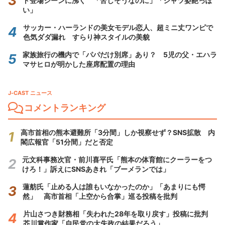
ト登場シーンに沸く 「苦しそうなのに」「シャツ姿艶っぽ
い」
サッカー・ハーランドの美女モデル恋人、超ミニ丈ワンピで
色気ダダ漏れ すらり神スタイルの美貌
家族旅行の機内で「パパだけ別席」あり？ 5児の父・エハラ
マサヒロが明かした座席配置の理由
J-CAST ニュース
コメントランキング
高市首相の熊本避難所「3分間」しか視察せず？SNS拡散 内
閣広報官「51分間」だと否定
元文科事務次官・前川喜平氏「熊本の体育館にクーラーをつ
けろ！」訴えにSNSあきれ「ブーメランでは」
蓮舫氏「止める人は誰もいなかったのか」「あまりにも愕
然」 高市首相「上空から合掌」巡る投稿を批判
片山さつき財務相「失われた28年を取り戻す」投稿に批判
芥川賞作家「自民党の大失政の結果だろう」