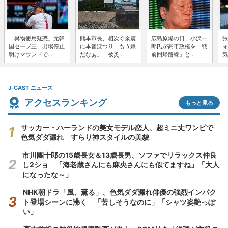
「異物使用疑惑」元韓
熊本市長、相次ぐ余震
広島原爆の日、小沢一
張
国セーブ王、出場停止
に本音ぽつり「もう嫌
郎氏が高市政権を「戦
ォ
明けマウンドで...
だなぁ」 被災...
前回帰路線」と...
気
J-CAST ニュース
アクセスランキング
もっと見る
サッカー・ハーランドの美女モデル恋人、超ミニ丈ワンピで
色気ダダ漏れ すらり神スタイルの美貌
市川團十郎の15歳長女＆13歳長男、ソファでリラックス仲良
し2ショ 「海老蔵さんにも麻央さんにも似てますね」「大人
になったな～」
NHK朝ドラ「風、薫る」、色気ダダ漏れ俳優の強烈インパク
ト登場シーンに沸く 「苦しそうなのに」「シャツ姿艶っぽ
い」