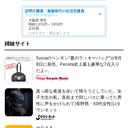
訪問介護員・無資格可の生活支援員
＞
ライフケアサポート
大阪府 堺市
時給1,310円～1,910円
正社員
スポンサー：求人ボックス
姉妹サイト
Suicaのペンギン"夏のラッキーバッグ"が8月
8日に発売。Pensta史上最も豪華な7点入り
だよ~。
真っ暗な夜道を歩いて帰ろうとしていた、女
子大生の私。直前まで同じバスに乗ってた男
性に声をかけられて(長野県・50代女性)|Jタ
ウンネット
ゼロまる