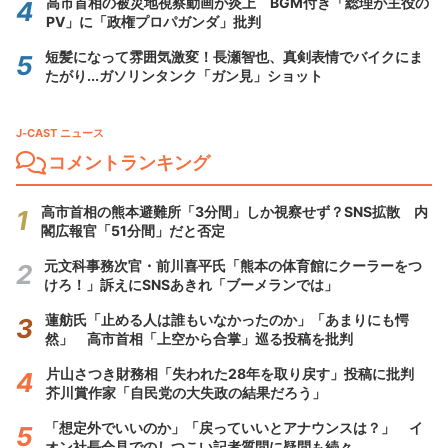
高市首相の被災地視察動画が炎上 BGM付き「総理が主役の
PV」に「政権プロパガンダ」批判
短髪になって雰囲気激変！長瀬智也、真剣表情でバイクにま
たがり...ガソリンタンク「ガン見」ショット
J-CAST ニュース
コメントランキング
高市首相の熊本避難所「3分間」しか視察せず？SNS拡散 内
閣広報官「51分間」だと否定
元文科事務次官・前川喜平氏「熊本の体育館にクーラーをつ
けろ！」訴えにSNSあきれ「ブーメランでは」
蓮舫氏「止める人は誰もいなかったのか」「あまりにも愕
然」 高市首相「上空から合掌」巡る投稿を批判
片山さつき財務相「失われた28年を取り戻す」投稿に批判
芥川賞作家「自民党の大失政の結果だろう」
「想定外でいいのか」「戻っていいとアナウンスは？」 イ
オン社長会見でのしつこい記者質問に疑問も続々