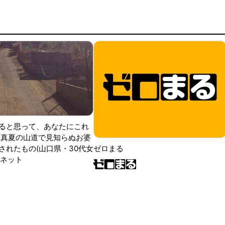
ると思って、あなたにこれ
 真夏の山道で見知らぬお婆
されたもの(山口県・30代女
ゼロまる
ンネット