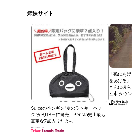
姉妹サイト
「孫にあげ
をあげる」
さんに握ら
性)|Jタウ
Suicaのペンギン"夏のラッキーバッ
グ"が8月8日に発売。Pensta史上最も
豪華な7点入りだよ~。