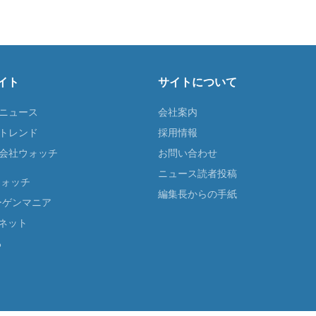
イト
サイトについて
Tニュース
会社案内
Tトレンド
採用情報
ST会社ウォッチ
お問い合わせ
ニュース読者投稿
ウォッチ
編集長からの手紙
ーゲンマニア
ネット
る