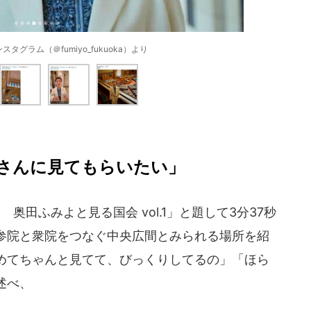
タグラム（＠fumiyo_fukuoka）より
さんに見てもらいたい」
田ふみよと見る国会 vol.1」と題して3分37秒
参院と衆院をつなぐ中央広間とみられる場所を紹
めてちゃんと見てて、びっくりしてるの」「ほら
述べ、