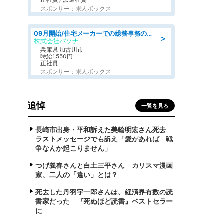
スポンサー：求人ボックス
09月開始/住宅メーカーでの総務事務のお仕事/駅近/車通勤可/一般事務/人事労務
＞
株式会社パソナ
兵庫県 加古川市
時給1,550円
正社員
スポンサー：求人ボックス
追悼
一覧を見る
長崎市出身・平和訴えた美輪明宏さん死去
ラストメッセージでも訴え「愛があれば 戦
争なんか起こりません」
つげ義春さんと白土三平さん カリスマ漫画
家、二人の「違い」とは？
死去した丹羽宇一郎さんは、経済界有数の読
書家だった 『死ぬほど読書』ベストセラー
に