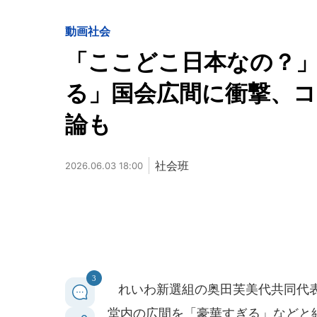
動画
社会
「ここどこ日本なの？
る」国会広間に衝撃、
論も
社会班
2026.06.03 18:00
3
れいわ新選組の奥田芙美代共同代表（
堂内の広間を「豪華すぎる」などと