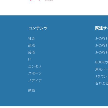
コンテンツ
関連サ
社会
J-CAS
政治
J-CAS
経済
J-CA
IT
BOOK
エンタメ
東京バ
スポーツ
Jタウン
メディア
ゼロま
動画