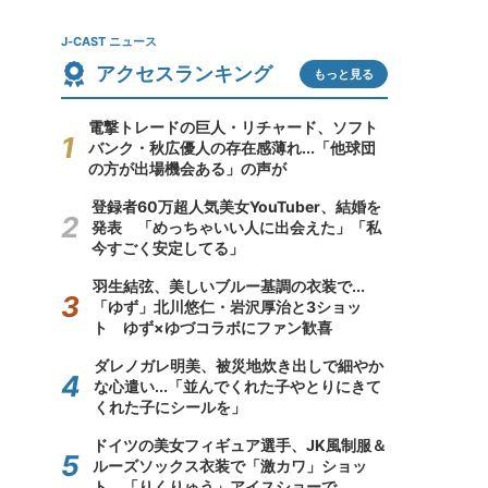
J-CAST ニュース
アクセスランキング
もっと見る
電撃トレードの巨人・リチャード、ソフト
バンク・秋広優人の存在感薄れ...「他球団
の方が出場機会ある」の声が
登録者60万超人気美女YouTuber、結婚を
発表 「めっちゃいい人に出会えた」「私
今すごく安定してる」
羽生結弦、美しいブルー基調の衣装で...
「ゆず」北川悠仁・岩沢厚治と3ショッ
ト ゆず×ゆづコラボにファン歓喜
ダレノガレ明美、被災地炊き出しで細やか
な心遣い...「並んでくれた子やとりにきて
くれた子にシールを」
ドイツの美女フィギュア選手、JK風制服＆
ルーズソックス衣装で「激カワ」ショッ
ト 「りくりゅう」アイスショーで