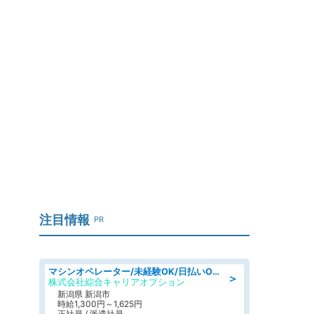
」
注目情報
PR
マシンオペレーター/未経験OK/日払いOK/寮費無料/交替制/20・30・40代活躍中
＞
株式会社綜合キャリアオプション
新潟県 新潟市
時給1,300円～1,625円
正社員 / 派遣社員