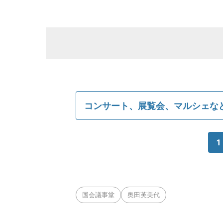
コンサート、展覧会、マルシェなど
1
国会議事堂
奥田芙美代