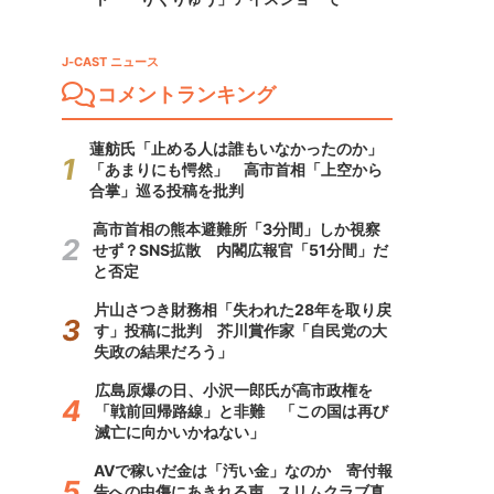
J-CAST ニュース
コメントランキング
蓮舫氏「止める人は誰もいなかったのか」
「あまりにも愕然」 高市首相「上空から
合掌」巡る投稿を批判
高市首相の熊本避難所「3分間」しか視察
せず？SNS拡散 内閣広報官「51分間」だ
と否定
片山さつき財務相「失われた28年を取り戻
す」投稿に批判 芥川賞作家「自民党の大
失政の結果だろう」
広島原爆の日、小沢一郎氏が高市政権を
「戦前回帰路線」と非難 「この国は再び
滅亡に向かいかねない」
AVで稼いだ金は「汚い金」なのか 寄付報
告への中傷にあきれる声...スリムクラブ真