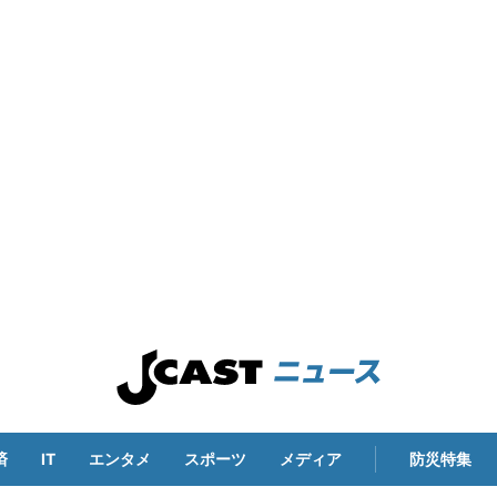
済
IT
エンタメ
スポーツ
メディア
防災特集