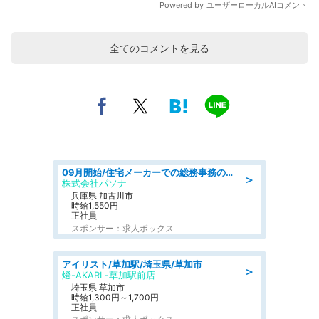
全てのコメントを見る
09月開始/住宅メーカーでの総務事務のお仕事/駅近/車通勤可/一般事務/人事労務
＞
株式会社パソナ
兵庫県 加古川市
時給1,550円
正社員
スポンサー：求人ボックス
アイリスト/草加駅/埼玉県/草加市
＞
燈-AKARI -草加駅前店
埼玉県 草加市
時給1,300円～1,700円
正社員