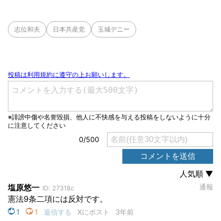
志位和夫
日本共産党
玉城デニー