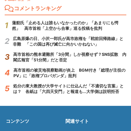
コメントランキング
蓮舫氏「止める人は誰もいなかったのか」「あまりにも愕
然」 高市首相「上空から合掌」巡る投稿を批判
広島原爆の日、小沢一郎氏が高市政権を「戦前回帰路線」と
非難 「この国は再び滅亡に向かいかねない」
高市首相の熊本避難所「3分間」しか視察せず？SNS拡散 内
閣広報官「51分間」だと否定
高市首相の被災地視察動画が炎上 BGM付き「総理が主役の
PV」に「政権プロパガンダ」批判
処分の東大教授が大学サイトに仕込んだ「不適切な言葉」と
は？ 各紙は「六四天安門」と報道も...大学側は説明拒否
コンテンツ
関連サイト