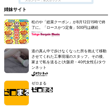
スポンサー：求人ボックス
姉妹サイト
松のや「総菜クーポン」が8月12日15時で終
了に。「ロースかつ定食」500円は継続
道の真ん中で歩けなくなった所を抱えて移動
させてくれた工事現場のスタッフ。その後、
家まで私を送ると(大阪府・40代女性)|Jタウ
ンネット
ゼロまる