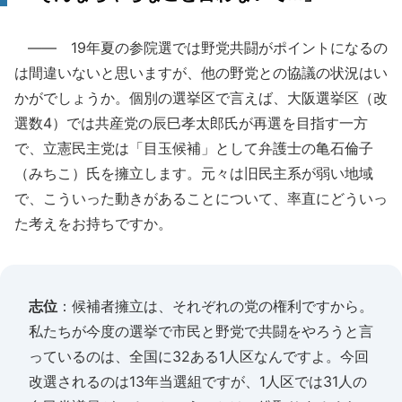
―― 19年夏の参院選では野党共闘がポイントになるの
は間違いないと思いますが、他の野党との協議の状況はい
かがでしょうか。個別の選挙区で言えば、大阪選挙区（改
選数4）では共産党の辰巳孝太郎氏が再選を目指す一方
で、立憲民主党は「目玉候補」として弁護士の亀石倫子
（みちこ）氏を擁立します。元々は旧民主系が弱い地域
で、こういった動きがあることについて、率直にどういっ
た考えをお持ちですか。
志位
：候補者擁立は、それぞれの党の権利ですから。
私たちが今度の選挙で市民と野党で共闘をやろうと言
っているのは、全国に32ある1人区なんですよ。今回
改選されるのは13年当選組ですが、1人区では31人の