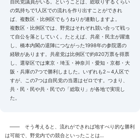
自民党議員がいる。ということは、総取りするくらい
の気持ちで1人区での流れを作り出すことができれ
ば、複数区・比例区でもうねりが連動しますよ。
複数区・比例区では、野党はそれぞれ競い合って戦っ
て自公を落としていく。たとえば、共産・民主が躍進
し、橋本内閣の退陣につながった1998年の参院選の
経験があります。共産党は比例区で約820万票を得票
し、選挙区では東京・埼玉・神奈川・愛知・京都・大
阪・兵庫の7つで勝利しました。いずれも2～4人区で
すが、この7つは自民党の当選はゼロです。つまり、
共・民・民や共・民での「総取り」が各地で実現し
た。
―― そう考えると、流れができれば地すべり的な勝利
は可能で、野党内での競合といったことは...