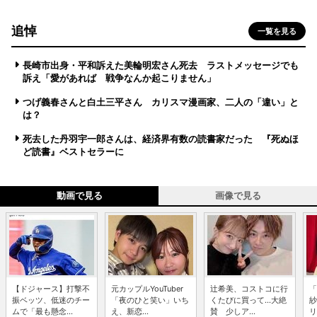
追悼
一覧を見る
長崎市出身・平和訴えた美輪明宏さん死去 ラストメッセージでも
訴え「愛があれば 戦争なんか起こりません」
つげ義春さんと白土三平さん カリスマ漫画家、二人の「違い」と
は？
死去した丹羽宇一郎さんは、経済界有数の読書家だった 『死ぬほ
ど読書』ベストセラーに
動画で見る
画像で見る
【ドジャース】打撃不
元カップルYouTuber
辻希美、コストコに行
「
振ベッツ、低迷のチー
「夜のひと笑い」いち
くたびに買って...大絶
紗
ムで「最も懸念...
え、新恋...
賛 少しア...
リ