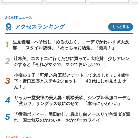
J-CAST ニュース
アクセスランキング
もっと見る
生見愛瑠、へそ出し「めるのふく」コーデでかわいすぎ大反
響 「スタイル抜群」「めっちゃお洒落」「最高！」
辻希美、コストコに行くたびに買って...大絶賛 少しアレン
ジすると「それがマジで、マジでおいしいの！」
小柳ルミ子「可愛い弟 五郎とデートして来ました」...4歳年
下・野口五郎とステキ2ショット 「40代にしか見えませ
ん！」
サッカー堂安律の美人妻・明松美玖、シンプル私服コーデも
「激カワ」サングラス頭にのせて 「本当にかわいい」
「役満ボディー」岡田紗佳、肩出し白ノースリで色気ダダ漏
れ 国士無双のかわいさ「おかぴーカワイイ」
J-CAST ニュース