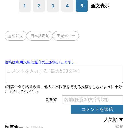
1
2
3
4
5
全文表示
志位和夫
日本共産党
玉城デニー