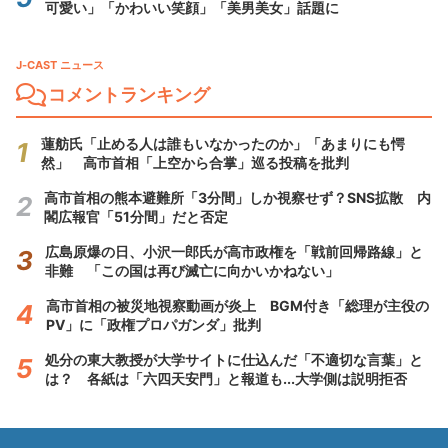
可愛い」「かわいい笑顔」「美男美女」話題に
J-CAST ニュース
コメントランキング
蓮舫氏「止める人は誰もいなかったのか」「あまりにも愕
然」 高市首相「上空から合掌」巡る投稿を批判
高市首相の熊本避難所「3分間」しか視察せず？SNS拡散 内
閣広報官「51分間」だと否定
広島原爆の日、小沢一郎氏が高市政権を「戦前回帰路線」と
非難 「この国は再び滅亡に向かいかねない」
高市首相の被災地視察動画が炎上 BGM付き「総理が主役の
PV」に「政権プロパガンダ」批判
処分の東大教授が大学サイトに仕込んだ「不適切な言葉」と
は？ 各紙は「六四天安門」と報道も...大学側は説明拒否