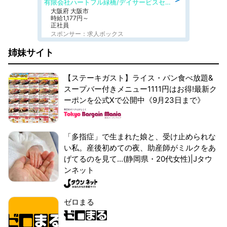
有限会社ハートフル緑橋/デイサービスセンター ハートフル東成
大阪府 大阪市
時給1,177円～
正社員
スポンサー：求人ボックス
姉妹サイト
【ステーキガスト】ライス・パン食べ放題&
スープバー付きメニュー1111円はお得!最新ク
ーポンを公式Xで公開中《9月23日まで》
「多指症」で生まれた娘と、受け止められな
い私。産後初めての夜、助産師がミルクをあ
げてるのを見て...(静岡県・20代女性)|Jタウ
ンネット
ゼロまる