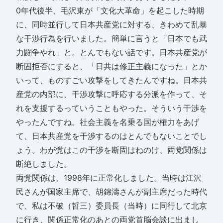
0年代後半、毛沢東が「文化大革命」を起こした時期
に、同時並行して日本共産党に対する、きわめて乱暴
な干渉行為を行いました。簡単に言うと「日本でも武
力闘争やれ」と。とんでもない話です。日本共産党が
断固拒否にすると、「日共は修正主義になった」とか
いって、ものすごい攻撃をしてきたんですね。日本共
産党の内部に、干渉攻撃に呼応する分派を作って、そ
れを支援するっていうこともやった。そういう干渉を
やったんですね。社会主義を名乗る国が権力をあげ
て、日本共産党を干渉するのはとんでもないことでし
ょう。わが党はこの干渉を断固はねのけ、両党関係は
断絶しました。
両党関係は、1998年に正常化しました。当時は江沢
民さんが国家主席で、胡錦濤さんが副主席だった時代
で、私は不破（哲三）委員長（当時）に同行して北京
に行き、関係正常化のあとの両党首脳会談に出まし