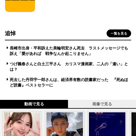
追悼
一覧を見る
長崎市出身・平和訴えた美輪明宏さん死去 ラストメッセージでも
訴え「愛があれば 戦争なんか起こりません」
つげ義春さんと白土三平さん カリスマ漫画家、二人の「違い」と
は？
死去した丹羽宇一郎さんは、経済界有数の読書家だった 『死ぬほ
ど読書』ベストセラーに
動画で見る
画像で見る