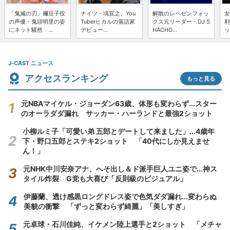
「鬼滅の刃」禰豆子役
ナイツ・塙宣之、You
解散のレペゼンフォッ
女
の声優・鬼頭明里の姿
Tuberヒカルの落語家
クス元リーダー・DJ S
利
にネット騒然 ...
デビュー...
HACHO...
ッ
J-CAST ニュース
アクセスランキング
もっと見る
元NBAマイケル・ジョーダン63歳、体形も変わらず...スター
のオーラダダ漏れ サッカー・ハーランドと最強2ショット
小柳ルミ子「可愛い弟 五郎とデートして来ました」...4歳年
下・野口五郎とステキ2ショット 「40代にしか見えませ
ん！」
元NHK中川安奈アナ、へそ出し＆ド派手巨人ユニ姿で...神ス
タイル炸裂 G党も大喜び「反則級のビジュアル」
伊藤蘭、透け感黒ロングドレス姿で色気ダダ漏れ...変わらぬ
美貌の衝撃 「ずっと変わらず綺麗」「美しすぎ」
元卓球・石川佳純、イケメン陸上選手と2ショット 「メチャ