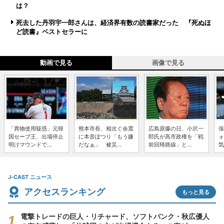
は？
死去した丹羽宇一郎さんは、経済界有数の読書家だった 『死ぬほ
ど読書』ベストセラーに
動画で見る
画像で見る
「異物使用疑惑」元韓
熊本市長、相次ぐ余震
広島原爆の日、小沢一
張
国セーブ王、出場停止
に本音ぽつり「もう嫌
郎氏が高市政権を「戦
ォ
明けマウンドで...
だなぁ」 被災...
前回帰路線」と...
気
J-CAST ニュース
アクセスランキング
もっと見る
電撃トレードの巨人・リチャード、ソフトバンク・秋広優人