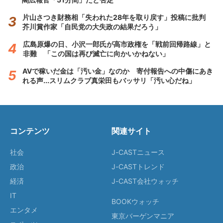
片山さつき財務相「失われた28年を取り戻す」投稿に批判
芥川賞作家「自民党の大失政の結果だろう」
広島原爆の日、小沢一郎氏が高市政権を「戦前回帰路線」と
非難 「この国は再び滅亡に向かいかねない」
AVで稼いだ金は「汚い金」なのか 寄付報告への中傷にあき
れる声...スリムクラブ真栄田もバッサリ「汚い心だね」
コンテンツ
関連サイト
社会
J-CASTニュース
政治
J-CASTトレンド
経済
J-CAST会社ウォッチ
IT
BOOKウォッチ
エンタメ
東京バーゲンマニア