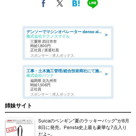
デンソーでマシンオペレーター denso aichi
＞
株式会社テクノスマイル
三重県 四日市市
時給1,800円
正社員 / 派遣社員
スポンサー：求人ボックス
工事・土木施工管理/総合技術商社にて施工管理のお仕事/即日勤務可/車通勤可/工事・土木施工管理/生産・品質管理
＞
株式会社パソナ
福岡県 北九州市
時給1,506円
正社員
スポンサー：求人ボックス
姉妹サイト
Suicaのペンギン"夏のラッキーバッグ"が8月
8日に発売。Pensta史上最も豪華な7点入り
だよ~。