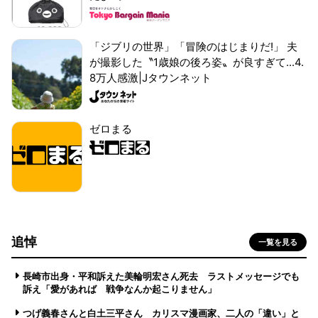
「ジブリの世界」「冒険のはじまりだ!」 夫
が撮影した〝1歳娘の後ろ姿〟が良すぎて...4.
8万人感激|Jタウンネット
ゼロまる
追悼
一覧を見る
長崎市出身・平和訴えた美輪明宏さん死去 ラストメッセージでも
訴え「愛があれば 戦争なんか起こりません」
つげ義春さんと白土三平さん カリスマ漫画家、二人の「違い」と