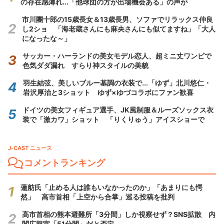
の存在感薄れ...「他球団の方が出場機会ある」の声が
市川團十郎の15歳長女＆13歳長男、ソファでリラックス仲良
し2ショ 「海老蔵さんにも麻央さんにも似てますね」「大人
になったな～」
サッカー・ハーランドの美女モデル恋人、超ミニ丈ワンピで
色気ダダ漏れ すらり神スタイルの美貌
羽生結弦、美しいブルー基調の衣装で...「ゆず」北川悠仁・
岩沢厚治と3ショット ゆず×ゆづコラボにファン歓喜
ドイツの美女フィギュア選手、JK風制服＆ルーズソックス衣
装で「激カワ」ショット 「りくりゅう」アイスショーで
J-CAST ニュース
コメントランキング
蓮舫氏「止める人は誰もいなかったのか」「あまりにも愕
然」 高市首相「上空から合掌」巡る投稿を批判
高市首相の熊本避難所「3分間」しか視察せず？SNS拡散 内
閣広報官「51分間」だと否定