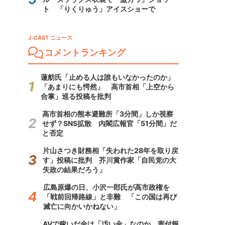
ト 「りくりゅう」アイスショーで
J-CAST ニュース
コメントランキング
蓮舫氏「止める人は誰もいなかったのか」
「あまりにも愕然」 高市首相「上空から
合掌」巡る投稿を批判
高市首相の熊本避難所「3分間」しか視察
せず？SNS拡散 内閣広報官「51分間」だ
と否定
片山さつき財務相「失われた28年を取り戻
す」投稿に批判 芥川賞作家「自民党の大
失政の結果だろう」
広島原爆の日、小沢一郎氏が高市政権を
「戦前回帰路線」と非難 「この国は再び
滅亡に向かいかねない」
AVで稼いだ金は「汚い金」なのか 寄付報