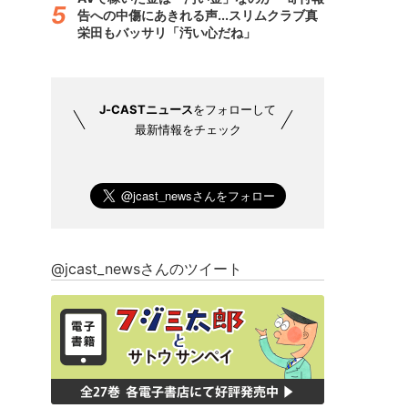
告への中傷にあきれる声...スリムクラブ真
栄田もバッサリ「汚い心だね」
J-CASTニュース
をフォローして
最新情報をチェック
@jcast_newsさんのツイート