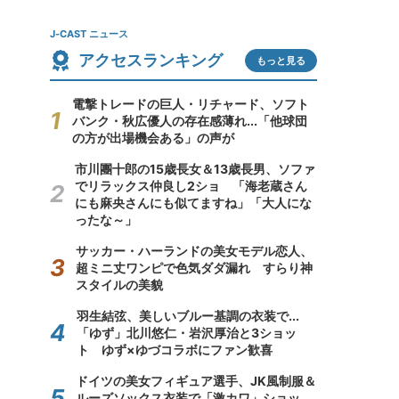
J-CAST ニュース
アクセスランキング
もっと見る
電撃トレードの巨人・リチャード、ソフト
バンク・秋広優人の存在感薄れ...「他球団
の方が出場機会ある」の声が
市川團十郎の15歳長女＆13歳長男、ソファ
でリラックス仲良し2ショ 「海老蔵さん
にも麻央さんにも似てますね」「大人にな
ったな～」
サッカー・ハーランドの美女モデル恋人、
超ミニ丈ワンピで色気ダダ漏れ すらり神
スタイルの美貌
羽生結弦、美しいブルー基調の衣装で...
「ゆず」北川悠仁・岩沢厚治と3ショッ
ト ゆず×ゆづコラボにファン歓喜
ドイツの美女フィギュア選手、JK風制服＆
ルーズソックス衣装で「激カワ」ショッ