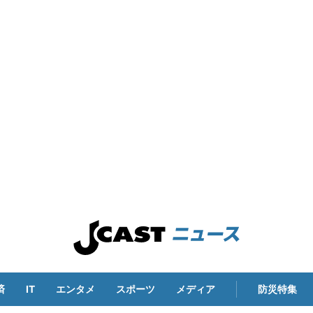
済
IT
エンタメ
スポーツ
メディア
防災特集