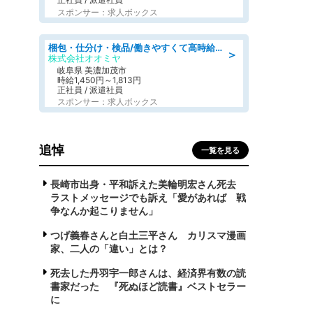
スポンサー：求人ボックス
梱包・仕分け・検品/働きやすくて高時給の仕分け作業長期休暇充実/残業なし
＞
株式会社オオミヤ
岐阜県 美濃加茂市
時給1,450円～1,813円
正社員 / 派遣社員
スポンサー：求人ボックス
追悼
一覧を見る
長崎市出身・平和訴えた美輪明宏さん死去
ラストメッセージでも訴え「愛があれば 戦
争なんか起こりません」
つげ義春さんと白土三平さん カリスマ漫画
家、二人の「違い」とは？
死去した丹羽宇一郎さんは、経済界有数の読
書家だった 『死ぬほど読書』ベストセラー
に