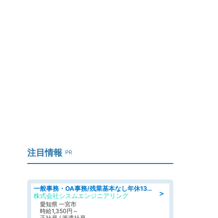
注目情報
PR
一般事務・OA事務/残業基本なし年休130日社保完備の一般・調達事務
＞
株式会社シスムエンジニアリング
愛知県 一宮市
時給1,350円～
正社員 / 派遣社員