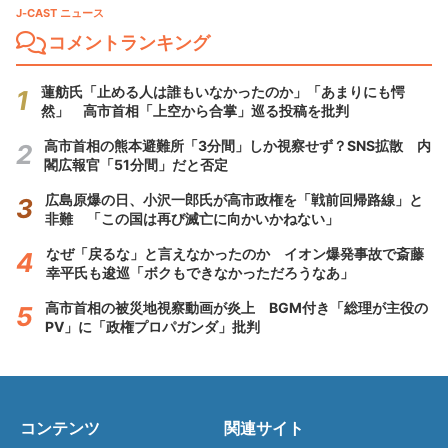
J-CAST ニュース
コメントランキング
蓮舫氏「止める人は誰もいなかったのか」「あまりにも愕
然」 高市首相「上空から合掌」巡る投稿を批判
高市首相の熊本避難所「3分間」しか視察せず？SNS拡散 内
閣広報官「51分間」だと否定
広島原爆の日、小沢一郎氏が高市政権を「戦前回帰路線」と
非難 「この国は再び滅亡に向かいかねない」
なぜ「戻るな」と言えなかったのか イオン爆発事故で斎藤
幸平氏も逡巡「ボクもできなかっただろうなあ」
高市首相の被災地視察動画が炎上 BGM付き「総理が主役の
PV」に「政権プロパガンダ」批判
コンテンツ
関連サイト