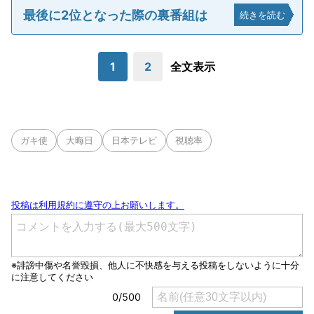
最後に2位となった際の裏番組は
続きを読む
1
2
全文表示
ガキ使
大晦日
日本テレビ
視聴率