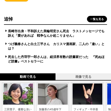
追悼
一覧を見る
長崎市出身・平和訴えた美輪明宏さん死去 ラストメッセージでも
訴え「愛があれば 戦争なんか起こりません」
つげ義春さんと白土三平さん カリスマ漫画家、二人の「違い」と
は？
死去した丹羽宇一郎さんは、経済界有数の読書家だった 『死ぬほ
ど読書』ベストセラーに
動画で見る
画像で見る
三田寛子、優雅な淡い
加藤茶の45歳年下
フィギュア・中井亜
制