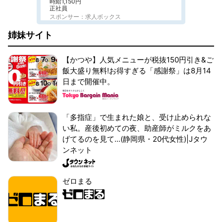
時給1,150円
正社員
スポンサー：求人ボックス
姉妹サイト
【かつや】人気メニューが税抜150円引き&ご
飯大盛り無料!お得すぎる「感謝祭」は8月14
日まで開催中。
「多指症」で生まれた娘と、受け止められな
い私。産後初めての夜、助産師がミルクをあ
げてるのを見て...(静岡県・20代女性)|Jタウ
ンネット
ゼロまる