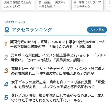
黄色の着物姿で上品な
妻・綾菜、「美文字」
美、華麗にトリプルア
う
たたずまいで ...
手書き勉強ノート...
クセル決める 「...
一
J-CAST ニュース
アクセスランキング
もっと見る
顔面付近の155キロ直球にヘルメット叩きつけたDeNAルーキ
ー宮下朝陽に擁護の声 「負けん気必要」と球団OB
元卓球・石川佳純、イケメン陸上選手と2ショット 「メチャ
可愛い」「かわいい笑顔」「美男美女」話題に
電撃トレードの巨人・リチャード、ソフトバンク・秋広優人
の存在感薄れ...「他球団の方が出場機会ある」の声が
女子ゴルフの金沢志奈、肩出し白ノースリ姿に反響...「可愛
いにも程がある」 ゴルフウェア姿と雰囲気変わって
ダレノガレ明美、被災地炊き出しで細やかな心遣い...「並ん
でくれた子やとりにきてくれた子にシールを」