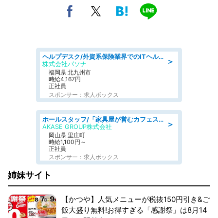
ヘルプデスク/外資系保険業界でのITヘルプデスク業務/駅近/即日勤務可/ヘルプデスク
＞
株式会社パソナ
福岡県 北九州市
時給4,167円
正社員
スポンサー：求人ボックス
ホールスタッフ/「家具屋が営むカフェスタッフ!」週2日～OK!嬉しいまかない付き/岡山県/浅口郡里庄町
＞
AKASE GROUP株式会社
岡山県 里庄町
時給1,100円～
正社員
スポンサー：求人ボックス
姉妹サイト
【かつや】人気メニューが税抜150円引き&ご
飯大盛り無料!お得すぎる「感謝祭」は8月14