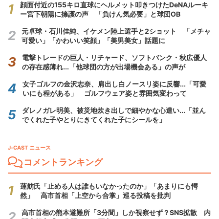
顔面付近の155キロ直球にヘルメット叩きつけたDeNAルーキ
ー宮下朝陽に擁護の声 「負けん気必要」と球団OB
元卓球・石川佳純、イケメン陸上選手と2ショット 「メチャ
可愛い」「かわいい笑顔」「美男美女」話題に
電撃トレードの巨人・リチャード、ソフトバンク・秋広優人
の存在感薄れ...「他球団の方が出場機会ある」の声が
女子ゴルフの金沢志奈、肩出し白ノースリ姿に反響...「可愛
いにも程がある」 ゴルフウェア姿と雰囲気変わって
ダレノガレ明美、被災地炊き出しで細やかな心遣い...「並ん
でくれた子やとりにきてくれた子にシールを」
J-CAST ニュース
コメントランキング
蓮舫氏「止める人は誰もいなかったのか」「あまりにも愕
然」 高市首相「上空から合掌」巡る投稿を批判
高市首相の熊本避難所「3分間」しか視察せず？SNS拡散 内