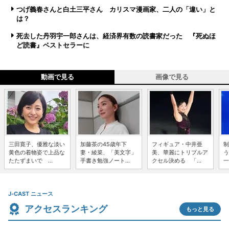
つげ義春さんと白土三平さん カリスマ漫画家、二人の「違い」と
は？
死去した丹羽宇一郎さんは、経済界有数の読書家だった 『死ぬほ
ど読書』ベストセラーに
動画で見る
画像で見る
三田寛子、優雅な淡い
加藤茶の45歳年下
フィギュア・中井亜
制
黄色の着物姿で上品な
妻・綾菜、「美文字」
美、華麗にトリプルア
う
たたずまいで ...
手書き勉強ノート...
クセル決める 「...
一
J-CAST ニュース
アクセスランキング
もっと見る