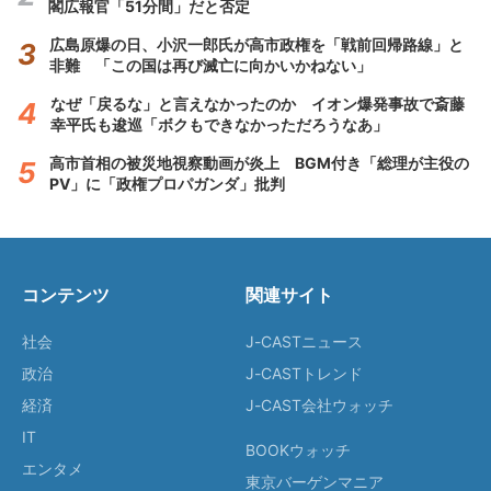
閣広報官「51分間」だと否定
広島原爆の日、小沢一郎氏が高市政権を「戦前回帰路線」と
非難 「この国は再び滅亡に向かいかねない」
なぜ「戻るな」と言えなかったのか イオン爆発事故で斎藤
幸平氏も逡巡「ボクもできなかっただろうなあ」
高市首相の被災地視察動画が炎上 BGM付き「総理が主役の
PV」に「政権プロパガンダ」批判
コンテンツ
関連サイト
社会
J-CASTニュース
政治
J-CASTトレンド
経済
J-CAST会社ウォッチ
IT
BOOKウォッチ
エンタメ
東京バーゲンマニア