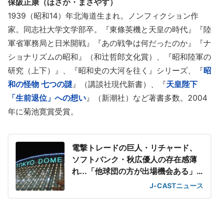
保阪正康（ほさか・まさやす）
1939（昭和14）年北海道生まれ。ノンフィクション作
家。同志社大学文学部卒。『東條英機と天皇の時代』『陸
軍省軍務局と日米開戦』『あの戦争は何だったのか』『ナ
ショナリズムの昭和』（和辻哲郎文化賞）、『昭和陸軍の
研究（上下）』、『昭和史の大河を往く』シリーズ、『
昭
和の怪物 七つの謎
』（講談社現代新書）、『
天皇陛下
「生前退位」への想い
』（新潮社）など著書多数。2004
年に菊池寛賞受賞。
電撃トレードの巨人・リチャード、
ソフトバンク・秋広優人の存在感薄
れ...「他球団の方が出場機会ある」
の声が
J-CASTニュース