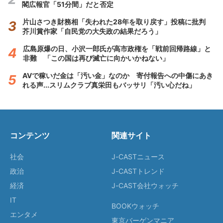
閣広報官「51分間」だと否定
片山さつき財務相「失われた28年を取り戻す」投稿に批判
芥川賞作家「自民党の大失政の結果だろう」
広島原爆の日、小沢一郎氏が高市政権を「戦前回帰路線」と
非難 「この国は再び滅亡に向かいかねない」
AVで稼いだ金は「汚い金」なのか 寄付報告への中傷にあき
れる声...スリムクラブ真栄田もバッサリ「汚い心だね」
コンテンツ
関連サイト
社会
J-CASTニュース
政治
J-CASTトレンド
経済
J-CAST会社ウォッチ
IT
BOOKウォッチ
エンタメ
東京バーゲンマニア