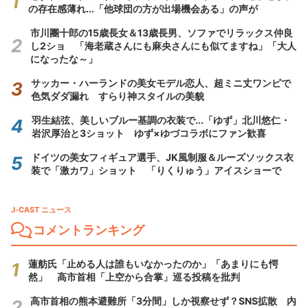
の存在感薄れ...「他球団の方が出場機会ある」の声が
市川團十郎の15歳長女＆13歳長男、ソファでリラックス仲良
し2ショ 「海老蔵さんにも麻央さんにも似てますね」「大人
になったな～」
サッカー・ハーランドの美女モデル恋人、超ミニ丈ワンピで
色気ダダ漏れ すらり神スタイルの美貌
羽生結弦、美しいブルー基調の衣装で...「ゆず」北川悠仁・
岩沢厚治と3ショット ゆず×ゆづコラボにファン歓喜
ドイツの美女フィギュア選手、JK風制服＆ルーズソックス衣
装で「激カワ」ショット 「りくりゅう」アイスショーで
J-CAST ニュース
コメントランキング
蓮舫氏「止める人は誰もいなかったのか」「あまりにも愕
然」 高市首相「上空から合掌」巡る投稿を批判
高市首相の熊本避難所「3分間」しか視察せず？SNS拡散 内