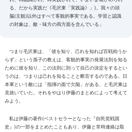
る、だから実践だ《毛沢東「実践論》」)。我々の頭
脳(主観)以外はすべて客観的事実である。学習と認識
の対象は、敵・味方の両方面を含んでいる」
つまり毛沢東は、「彼を知り、己れを知れば百戦殆うか
らず」という孫子の教えは、客観的事実の発展法則を知る
ために彼を知り、この法則に則って自己の決定をするとい
うのは、つまりは己れを知ることと断言するのである。日
本軍という敵には「指揮の面で欠陥」がある、と毛沢東は
見抜いていた。それをやはり伊藤のまとめによって考えて
みよう。
私は伊藤の著作(ベストセラーとなった『自民党戦国
史』)の一部をまとめたこともあり、伊藤と常時連絡は取