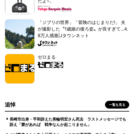
だよ~。
「ジブリの世界」「冒険のはじまりだ!」 夫
が撮影した〝1歳娘の後ろ姿〟が良すぎて...4.
8万人感激|Jタウンネット
ゼロまる
追悼
一覧を見る
長崎市出身・平和訴えた美輪明宏さん死去 ラストメッセージでも
訴え「愛があれば 戦争なんか起こりません」