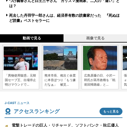
つげ義春さんと白土三平さん カリスマ漫画家、二人の「違い」と
は？
死去した丹羽宇一郎さんは、経済界有数の読書家だった 『死ぬほ
ど読書』ベストセラーに
動画で見る
画像で見る
「異物使用疑惑」元韓
熊本市長、相次ぐ余震
広島原爆の日、小沢一
張
国セーブ王、出場停止
に本音ぽつり「もう嫌
郎氏が高市政権を「戦
ォ
明けマウンドで...
だなぁ」 被災...
前回帰路線」と...
気
J-CAST ニュース
アクセスランキング
もっと見る
電撃トレードの巨人・リチャード、ソフトバンク・秋広優人