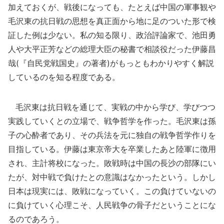
加えておくが、戦後になっても、たとえば中国の軍事観や
毛沢東の抗日戦の思想を真正面から地に足のついた形で検
証した例は少ない。私の知る限り、政治評論家で、池田勇
人や大平正芳などの総理大臣の秘書で相談役だった伊藤昌
哉(『自民党戦国史』の著者)がもっともわかりやすく解説
しているのを知る程度である。
毛沢東は抗日戦を通じて、実戦の中から学び、学びつつ
実践していくとの立場で、戦争哲学を作った。毛沢東は孫
子の心酔者であり、その兵法を元に独自の戦争哲学作りを
目指している。伊藤は東京帝大を卒業したあと陸軍に徴用
され、主計将校になった。敗戦時は中国の長沙の部隊にい
たが、対中戦で負けたとの意識はなかったという。しかし
日本は現実には、敗戦になっていく。この負けていないの
に負けていく心理こそ、人民戦争の骨子だということにな
るのであろう。