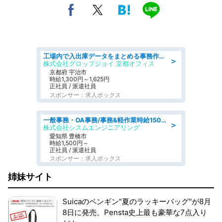
工場内で入出庫データをまとめる事務作業/車通勤OK/交通費支給/食堂あり
＞
株式会社グロップジョイ 京都オフィス
京都府 宇治市
時給1,300円～1,625円
正社員 / 派遣社員
スポンサー：求人ボックス
一般事務・OA事務/事務&軽作業時給1500円土日祝休み各種社保完備
＞
株式会社シスムエンジニアリング
愛知県 豊橋市
時給1,500円～
正社員 / 派遣社員
スポンサー：求人ボックス
姉妹サイト
Suicaのペンギン"夏のラッキーバッグ"が8月
8日に発売。Pensta史上最も豪華な7点入り