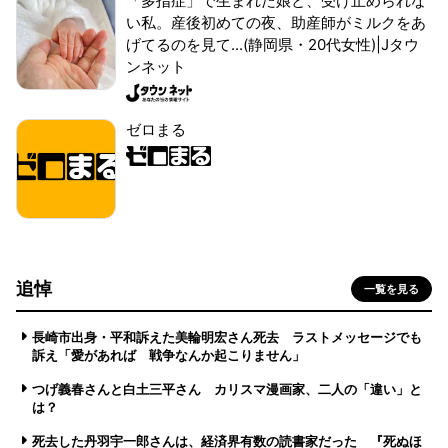
「多指症」で生まれた娘と、受け止められな
い私。産後初めての夜、助産師がミルクをあ
げてるのを見て...(静岡県・20代女性)|Jタウ
ンネット
ゼロまる
追悼
一覧を見る
長崎市出身・平和訴えた美輪明宏さん死去 ラストメッセージでも
訴え「愛があれば 戦争なんか起こりません」
つげ義春さんと白土三平さん カリスマ漫画家、二人の「違い」と
は？
死去した丹羽宇一郎さんは、経済界有数の読書家だった 『死ぬほ