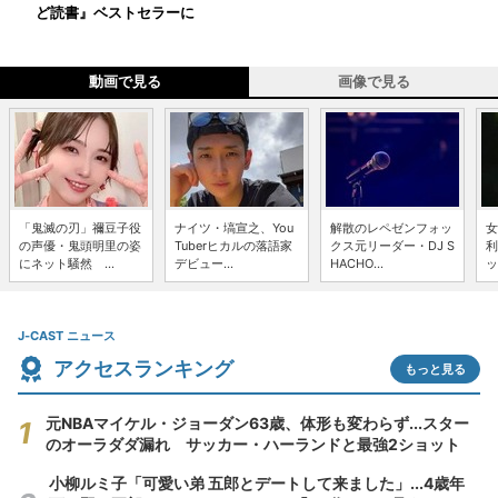
ど読書』ベストセラーに
動画で見る
画像で見る
「鬼滅の刃」禰豆子役
ナイツ・塙宣之、You
解散のレペゼンフォッ
女
の声優・鬼頭明里の姿
Tuberヒカルの落語家
クス元リーダー・DJ S
利
にネット騒然 ...
デビュー...
HACHO...
ッ
J-CAST ニュース
アクセスランキング
もっと見る
元NBAマイケル・ジョーダン63歳、体形も変わらず...スター
のオーラダダ漏れ サッカー・ハーランドと最強2ショット
小柳ルミ子「可愛い弟 五郎とデートして来ました」...4歳年