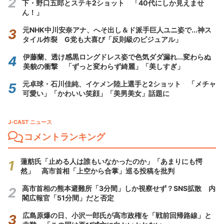
下・野口五郎とステキ2ショット 「40代にしか見えませ
ん！」
元NHK中川安奈アナ、へそ出し＆ド派手巨人ユニ姿で...神ス
タイル炸裂 G党も大喜び「反則級のビジュアル」
伊藤蘭、透け感黒ロングドレス姿で色気ダダ漏れ...変わらぬ
美貌の衝撃 「ずっと変わらず綺麗」「美しすぎ」
元卓球・石川佳純、イケメン陸上選手と2ショット 「メチャ
可愛い」「かわいい笑顔」「美男美女」話題に
J-CAST ニュース
コメントランキング
蓮舫氏「止める人は誰もいなかったのか」「あまりにも愕
然」 高市首相「上空から合掌」巡る投稿を批判
高市首相の熊本避難所「3分間」しか視察せず？SNS拡散 内
閣広報官「51分間」だと否定
広島原爆の日、小沢一郎氏が高市政権を「戦前回帰路線」と