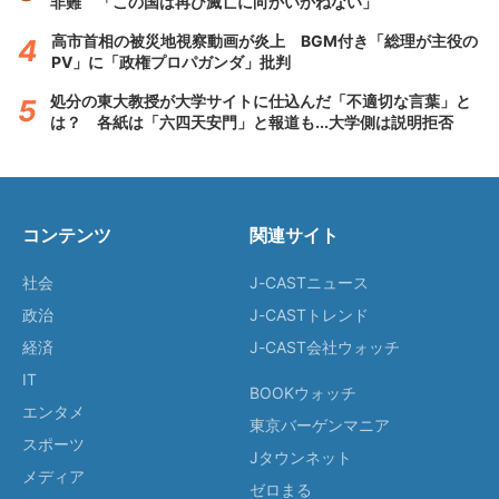
非難 「この国は再び滅亡に向かいかねない」
高市首相の被災地視察動画が炎上 BGM付き「総理が主役の
PV」に「政権プロパガンダ」批判
処分の東大教授が大学サイトに仕込んだ「不適切な言葉」と
は？ 各紙は「六四天安門」と報道も...大学側は説明拒否
コンテンツ
関連サイト
社会
J-CASTニュース
政治
J-CASTトレンド
経済
J-CAST会社ウォッチ
IT
BOOKウォッチ
エンタメ
東京バーゲンマニア
スポーツ
Jタウンネット
メディア
ゼロまる