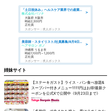
「土日祝休み」ヘルスケア業界での産業保健師業務/看護師/高時給/要資格:正看護師
＞
株式会社パソナ
大阪府 大阪市
時給2,300円
正社員
スポンサー：求人ボックス
美容師・スタイリスト/社員募集/8月9日更新
＞
ヘアサロン ポノ
沖縄県 うるま市
時給1,100円～1,200円
正社員
スポンサー：求人ボックス
姉妹サイト
【ステーキガスト】ライス・パン食べ放題&
スープバー付きメニュー1111円はお得!最新ク
ーポンを公式Xで公開中《9月23日まで》