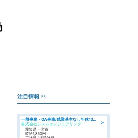
動
注目情報
PR
一般事務・OA事務/残業基本なし年休130日社保完備の一般・調達事務
＞
株式会社シスムエンジニアリング
愛知県 一宮市
時給1,350円～
正社員 / 派遣社員