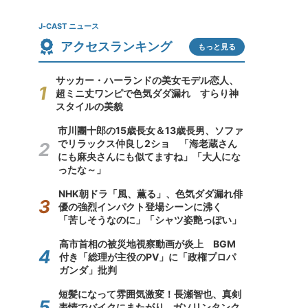
J-CAST ニュース
アクセスランキング
もっと見る
サッカー・ハーランドの美女モデル恋人、
超ミニ丈ワンピで色気ダダ漏れ すらり神
スタイルの美貌
市川團十郎の15歳長女＆13歳長男、ソファ
でリラックス仲良し2ショ 「海老蔵さん
にも麻央さんにも似てますね」「大人にな
ったな～」
NHK朝ドラ「風、薫る」、色気ダダ漏れ俳
優の強烈インパクト登場シーンに沸く
「苦しそうなのに」「シャツ姿艶っぽい」
高市首相の被災地視察動画が炎上 BGM
付き「総理が主役のPV」に「政権プロパ
ガンダ」批判
短髪になって雰囲気激変！長瀬智也、真剣
表情でバイクにまたがり...ガソリンタンク