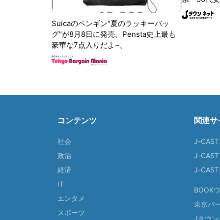
Suicaのペンギン"夏のラッキーバッ
グ"が8月8日に発売。Pensta史上最も
豪華な7点入りだよ~。
コンテンツ
関連サ
社会
J-CAS
政治
J-CAS
経済
J-CA
IT
BOOK
エンタメ
東京バ
スポーツ
Jタウン