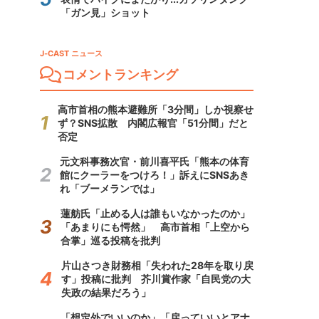
「ガン見」ショット
J-CAST ニュース
コメントランキング
高市首相の熊本避難所「3分間」しか視察せ
ず？SNS拡散 内閣広報官「51分間」だと
否定
元文科事務次官・前川喜平氏「熊本の体育
館にクーラーをつけろ！」訴えにSNSあき
れ「ブーメランでは」
蓮舫氏「止める人は誰もいなかったのか」
「あまりにも愕然」 高市首相「上空から
合掌」巡る投稿を批判
片山さつき財務相「失われた28年を取り戻
す」投稿に批判 芥川賞作家「自民党の大
失政の結果だろう」
「想定外でいいのか」「戻っていいとアナ