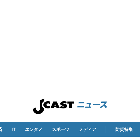
済
IT
エンタメ
スポーツ
メディア
防災特集