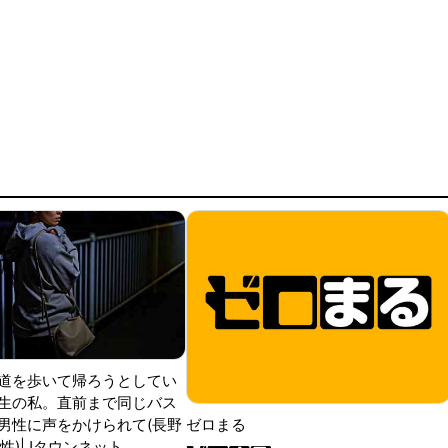
道を歩いて帰ろうとしてい
生の私。直前まで同じバス
男性に声をかけられて(長野
ゼロまる
性)|Jタウンネット