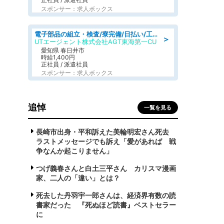
スポンサー：求人ボックス
電子部品の組立・検査/寮完備/日払い/工場・製造
＞
UTエージェント株式会社AGT東海第一CU
愛知県 春日井市
時給1,400円
正社員 / 派遣社員
スポンサー：求人ボックス
追悼
一覧を見る
長崎市出身・平和訴えた美輪明宏さん死去
ラストメッセージでも訴え「愛があれば 戦
争なんか起こりません」
つげ義春さんと白土三平さん カリスマ漫画
家、二人の「違い」とは？
死去した丹羽宇一郎さんは、経済界有数の読
書家だった 『死ぬほど読書』ベストセラー
に