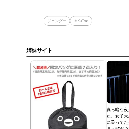
ジェンダー
＃KuToo
姉妹サイト
真っ暗な夜
た、女子大
に乗ってた
県・50代女