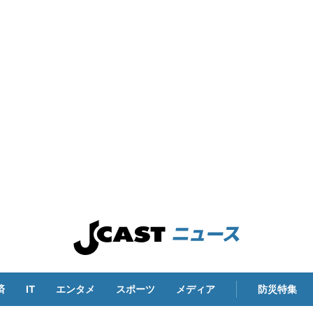
済
IT
エンタメ
スポーツ
メディア
防災特集