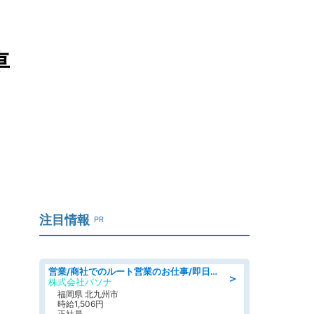
車
注目情報
PR
営業/商社でのルート営業のお仕事/即日勤務可/車通勤可/営業
＞
株式会社パソナ
福岡県 北九州市
時給1,506円
正社員