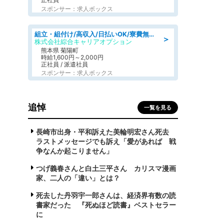
スポンサー：求人ボックス
組立・組付け/高収入/日払いOK/寮費無料/交替制/20・30・40代活躍中
＞
株式会社綜合キャリアオプション
熊本県 菊陽町
時給1,600円～2,000円
正社員 / 派遣社員
スポンサー：求人ボックス
追悼
一覧を見る
長崎市出身・平和訴えた美輪明宏さん死去
ラストメッセージでも訴え「愛があれば 戦
争なんか起こりません」
つげ義春さんと白土三平さん カリスマ漫画
家、二人の「違い」とは？
死去した丹羽宇一郎さんは、経済界有数の読
書家だった 『死ぬほど読書』ベストセラー
に