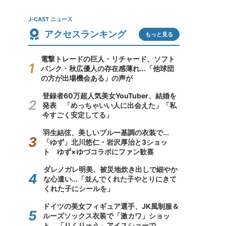
J-CAST ニュース
アクセスランキング
もっと見る
電撃トレードの巨人・リチャード、ソフト
バンク・秋広優人の存在感薄れ...「他球団
の方が出場機会ある」の声が
登録者60万超人気美女YouTuber、結婚を
発表 「めっちゃいい人に出会えた」「私
今すごく安定してる」
羽生結弦、美しいブルー基調の衣装で...
「ゆず」北川悠仁・岩沢厚治と3ショッ
ト ゆず×ゆづコラボにファン歓喜
ダレノガレ明美、被災地炊き出しで細やか
な心遣い...「並んでくれた子やとりにきて
くれた子にシールを」
ドイツの美女フィギュア選手、JK風制服＆
ルーズソックス衣装で「激カワ」ショッ
ト 「りくりゅう」アイスショーで