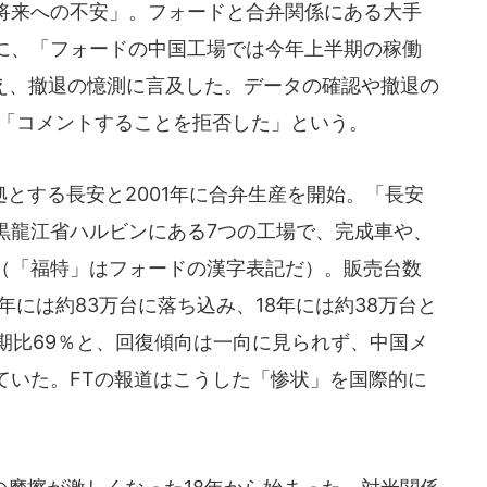
将来への不安」。フォードと合弁関係にある大手
に、「フォードの中国工場では今年上半期の稼働
伝え、撤退の憶測に言及した。データの確認や撤退の
に「コメントすることを拒否した」という。
とする長安と2001年に合弁生産を開始。「長安
黒龍江省ハルビンにある7つの工場で、完成車や、
（「福特」はフォードの漢字表記だ）。販売台数
7年には約83万台に落ち込み、18年には約38万台と
期比69％と、回復傾向は一向に見られず、中国メ
ていた。FTの報道はこうした「惨状」を国際的に