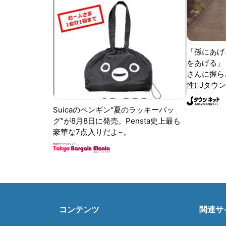
「孫にあげ
をあげる」
さんに握ら
性)|Jタウ
Suicaのペンギン"夏のラッキーバッ
グ"が8月8日に発売。Pensta史上最も
豪華な7点入りだよ~。
コンテンツ
関連サ