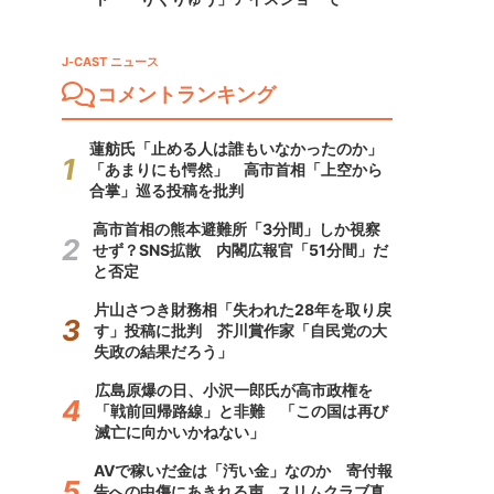
J-CAST ニュース
コメントランキング
蓮舫氏「止める人は誰もいなかったのか」
「あまりにも愕然」 高市首相「上空から
合掌」巡る投稿を批判
高市首相の熊本避難所「3分間」しか視察
せず？SNS拡散 内閣広報官「51分間」だ
と否定
片山さつき財務相「失われた28年を取り戻
す」投稿に批判 芥川賞作家「自民党の大
失政の結果だろう」
広島原爆の日、小沢一郎氏が高市政権を
「戦前回帰路線」と非難 「この国は再び
滅亡に向かいかねない」
AVで稼いだ金は「汚い金」なのか 寄付報
告への中傷にあきれる声...スリムクラブ真