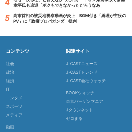
幸平氏も逡巡「ボクもできなかっただろうなあ」
高市首相の被災地視察動画が炎上 BGM付き「総理が主役の
PV」に「政権プロパガンダ」批判
コンテンツ
関連サイト
社会
J-CASTニュース
政治
J-CASTトレンド
経済
J-CAST会社ウォッチ
IT
BOOKウォッチ
エンタメ
東京バーゲンマニア
スポーツ
Jタウンネット
メディア
ゼロまる
動画