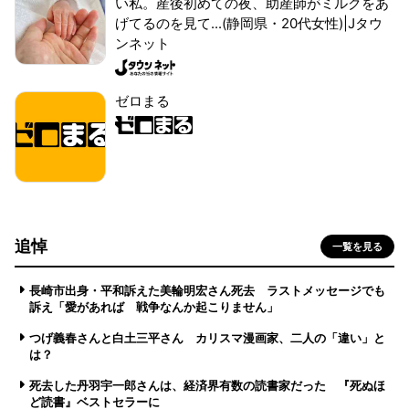
い私。産後初めての夜、助産師がミルクをあ
げてるのを見て...(静岡県・20代女性)|Jタウ
ンネット
ゼロまる
追悼
一覧を見る
長崎市出身・平和訴えた美輪明宏さん死去 ラストメッセージでも
訴え「愛があれば 戦争なんか起こりません」
つげ義春さんと白土三平さん カリスマ漫画家、二人の「違い」と
は？
死去した丹羽宇一郎さんは、経済界有数の読書家だった 『死ぬほ
ど読書』ベストセラーに