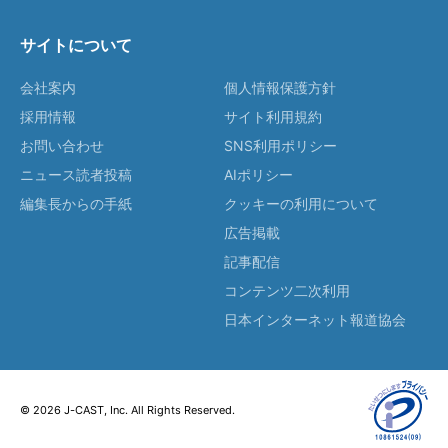
サイトについて
会社案内
個人情報保護方針
採用情報
サイト利用規約
お問い合わせ
SNS利用ポリシー
ニュース読者投稿
AIポリシー
編集長からの手紙
クッキーの利用について
広告掲載
記事配信
コンテンツ二次利用
日本インターネット報道協会
© 2026 J-CAST, Inc. All Rights Reserved.