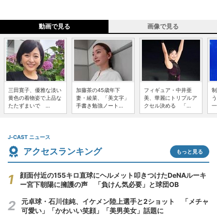
動画で見る
画像で見る
三田寛子、優雅な淡い
加藤茶の45歳年下
フィギュア・中井亜
制
黄色の着物姿で上品な
妻・綾菜、「美文字」
美、華麗にトリプルア
う
たたずまいで ...
手書き勉強ノート...
クセル決める 「...
一
J-CAST ニュース
アクセスランキング
もっと見る
顔面付近の155キロ直球にヘルメット叩きつけたDeNAルーキ
ー宮下朝陽に擁護の声 「負けん気必要」と球団OB
元卓球・石川佳純、イケメン陸上選手と2ショット 「メチャ
可愛い」「かわいい笑顔」「美男美女」話題に