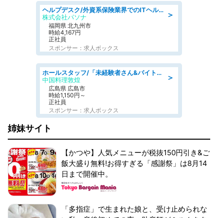
ヘルプデスク/外資系保険業界でのITヘルプデスク業務/駅近/即日勤務可/ヘルプデスク
＞
株式会社パソナ
福岡県 北九州市
時給4,167円
正社員
スポンサー：求人ボックス
ホールスタッフ/「未経験者さん&バイトデビューも大歓迎」残業ほぼなし×1日3時間〜勤務OK!フォロー体制も充実/広島県/広島市南区
＞
中国料理敦煌
広島県 広島市
時給1,150円～
正社員
スポンサー：求人ボックス
姉妹サイト
【かつや】人気メニューが税抜150円引き&ご
飯大盛り無料!お得すぎる「感謝祭」は8月14
日まで開催中。
「多指症」で生まれた娘と、受け止められな