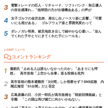
電撃トレードの巨人・リチャード、ソフトバンク・秋広優人
の存在感薄れ...「他球団の方が出場機会ある」の声が
女子ゴルフの金沢志奈、肩出し白ノースリ姿に反響...「可愛
いにも程がある」 ゴルフウェア姿と雰囲気変わって
ダレノガレ明美、被災地炊き出しで細やかな心遣い...「並ん
でくれた子やとりにきてくれた子にシールを」
J-CAST ニュース
コメントランキング
蓮舫氏「止める人は誰もいなかったのか」「あまりにも愕
然」 高市首相「上空から合掌」巡る投稿を批判
高市首相の熊本避難所「3分間」しか視察せず？SNS拡散 内
閣広報官「51分間」だと否定
広島原爆の日、小沢一郎氏が高市政権を「戦前回帰路線」と
非難 「この国は再び滅亡に向かいかねない」
なぜ「戻るな」と言えなかったのか イオン爆発事故で斎藤