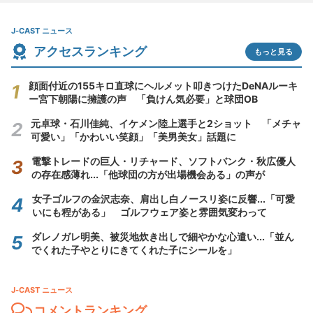
J-CAST ニュース
アクセスランキング
もっと見る
顔面付近の155キロ直球にヘルメット叩きつけたDeNAルーキ
ー宮下朝陽に擁護の声 「負けん気必要」と球団OB
元卓球・石川佳純、イケメン陸上選手と2ショット 「メチャ
可愛い」「かわいい笑顔」「美男美女」話題に
電撃トレードの巨人・リチャード、ソフトバンク・秋広優人
の存在感薄れ...「他球団の方が出場機会ある」の声が
女子ゴルフの金沢志奈、肩出し白ノースリ姿に反響...「可愛
いにも程がある」 ゴルフウェア姿と雰囲気変わって
ダレノガレ明美、被災地炊き出しで細やかな心遣い...「並ん
でくれた子やとりにきてくれた子にシールを」
J-CAST ニュース
コメントランキング