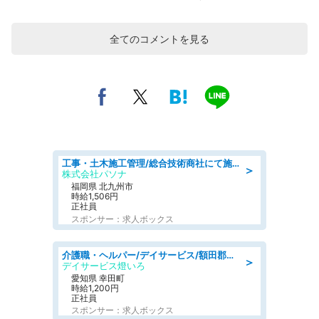
全てのコメントを見る
工事・土木施工管理/総合技術商社にて施工管理のお仕事/即日勤務可/車通勤可/工事・土木施工管理/生産・品質管理
＞
株式会社パソナ
福岡県 北九州市
時給1,506円
正社員
スポンサー：求人ボックス
介護職・ヘルパー/デイサービス/額田郡幸田町/JR東海道本線 幸田/愛知県
＞
デイサービス燈いろ
愛知県 幸田町
時給1,200円
正社員
スポンサー：求人ボックス