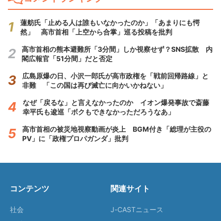
蓮舫氏「止める人は誰もいなかったのか」「あまりにも愕
然」 高市首相「上空から合掌」巡る投稿を批判
高市首相の熊本避難所「3分間」しか視察せず？SNS拡散 内
閣広報官「51分間」だと否定
広島原爆の日、小沢一郎氏が高市政権を「戦前回帰路線」と
非難 「この国は再び滅亡に向かいかねない」
なぜ「戻るな」と言えなかったのか イオン爆発事故で斎藤
幸平氏も逡巡「ボクもできなかっただろうなあ」
高市首相の被災地視察動画が炎上 BGM付き「総理が主役の
PV」に「政権プロパガンダ」批判
コンテンツ
関連サイト
社会
J-CASTニュース