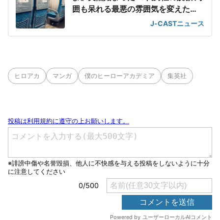
囲も呆れる最悪の雰囲気を変えた
「一喝」
J-CASTニュース
ヒロアカ
マンガ
僕のヒーローアカデミア
集英社