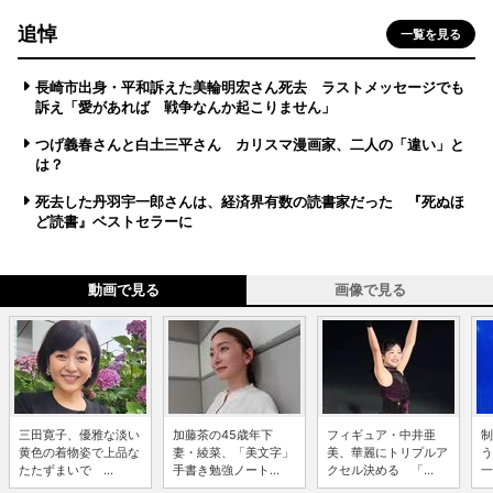
追悼
一覧を見る
長崎市出身・平和訴えた美輪明宏さん死去 ラストメッセージでも
訴え「愛があれば 戦争なんか起こりません」
つげ義春さんと白土三平さん カリスマ漫画家、二人の「違い」と
は？
死去した丹羽宇一郎さんは、経済界有数の読書家だった 『死ぬほ
ど読書』ベストセラーに
動画で見る
画像で見る
三田寛子、優雅な淡い
加藤茶の45歳年下
フィギュア・中井亜
制
黄色の着物姿で上品な
妻・綾菜、「美文字」
美、華麗にトリプルア
う
たたずまいで ...
手書き勉強ノート...
クセル決める 「...
一