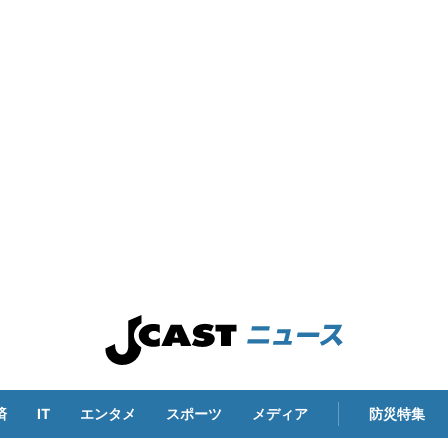
済
IT
エンタメ
スポーツ
メディア
防災特集