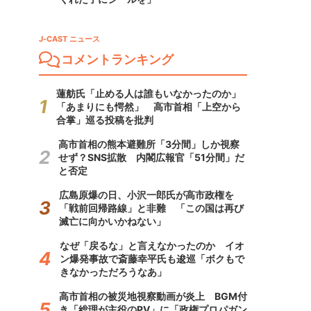
J-CAST ニュース
コメントランキング
蓮舫氏「止める人は誰もいなかったのか」
「あまりにも愕然」 高市首相「上空から
合掌」巡る投稿を批判
高市首相の熊本避難所「3分間」しか視察
せず？SNS拡散 内閣広報官「51分間」だ
と否定
広島原爆の日、小沢一郎氏が高市政権を
「戦前回帰路線」と非難 「この国は再び
滅亡に向かいかねない」
なぜ「戻るな」と言えなかったのか イオ
ン爆発事故で斎藤幸平氏も逡巡「ボクもで
きなかっただろうなあ」
高市首相の被災地視察動画が炎上 BGM付
き「総理が主役のPV」に「政権プロパガン