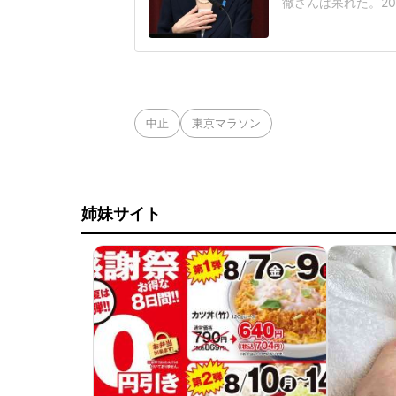
徹さんは呆れた。2
が閣議決定した皇室
なく、国民の総意に
後ろ盾になった形で
も」改正案は、皇族
中止
東京マラソン
姉妹サイト