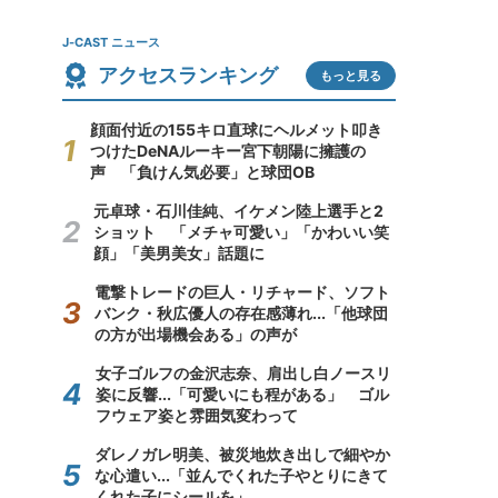
J-CAST ニュース
アクセスランキング
もっと見る
顔面付近の155キロ直球にヘルメット叩き
つけたDeNAルーキー宮下朝陽に擁護の
声 「負けん気必要」と球団OB
元卓球・石川佳純、イケメン陸上選手と2
ショット 「メチャ可愛い」「かわいい笑
顔」「美男美女」話題に
電撃トレードの巨人・リチャード、ソフト
バンク・秋広優人の存在感薄れ...「他球団
の方が出場機会ある」の声が
女子ゴルフの金沢志奈、肩出し白ノースリ
姿に反響...「可愛いにも程がある」 ゴル
フウェア姿と雰囲気変わって
ダレノガレ明美、被災地炊き出しで細やか
な心遣い...「並んでくれた子やとりにきて
くれた子にシールを」