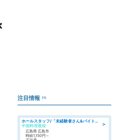
が
注目情報
PR
ホールスタッフ/「未経験者さん&バイトデビューも大歓迎」残業ほぼなし×1日3時間〜勤務OK!フォロー体制も充実/広島県/広島市南区
＞
中国料理敦煌
広島県 広島市
時給1,150円～
正社員