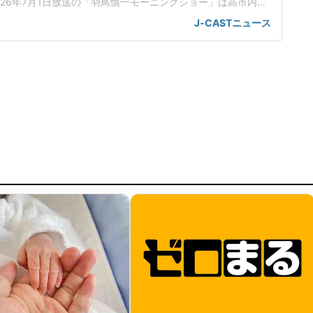
026年7月1日放送の「羽鳥慎一モーニングショー」は高市内閣
典範改正案について、立法府の総意に基づいていないだけで
J-CASTニュース
も沿っていないんじゃないかと取り上げた。「将来、他国が
、別の天皇を立てますみたいなことを言われちゃう可能性
が旧宮家の男子を養