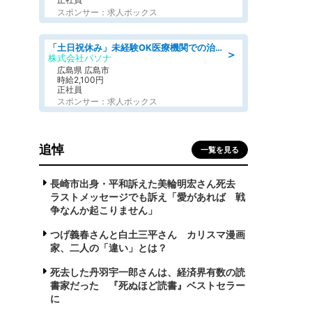
スポンサー：求人ボックス
「土日祝休み」未経験OK医療機関での治験コーディネーターのお仕事
＞
株式会社パソナ
広島県 広島市
時給2,100円
正社員
スポンサー：求人ボックス
追悼
一覧を見る
長崎市出身・平和訴えた美輪明宏さん死去
ラストメッセージでも訴え「愛があれば 戦
争なんか起こりません」
つげ義春さんと白土三平さん カリスマ漫画
家、二人の「違い」とは？
死去した丹羽宇一郎さんは、経済界有数の読
書家だった 『死ぬほど読書』ベストセラー
に