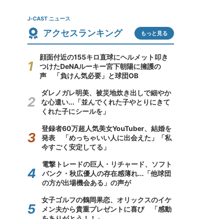
J-CAST ニュース
アクセスランキング
もっと見る
顔面付近の155キロ直球にヘルメット叩き
つけたDeNAルーキー宮下朝陽に擁護の
声 「負けん気必要」と球団OB
ダレノガレ明美、被災地炊き出しで細やか
な心遣い...「並んでくれた子やとりにきて
くれた子にシールを」
登録者60万超人気美女YouTuber、結婚を
発表 「めっちゃいい人に出会えた」「私
今すごく安定してる」
電撃トレードの巨人・リチャード、ソフト
バンク・秋広優人の存在感薄れ...「他球団
の方が出場機会ある」の声が
女子ゴルフの鶴岡果恋、オリックスのイケ
メン夫から貴重プレゼントに喜び 「感動
をありがとう！！」