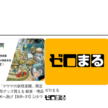
「ゲゲゲの妖怪楽園」限定
ゼロまる
郎グッズ買える 銀座・博品
RKへ急げ【8/8~31】|Jタウ