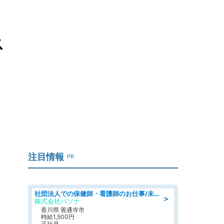
ス
注目情報
PR
社団法人での保健師・看護師のお仕事/未経験OK/要資格:普通免許、保健師、正看護師
＞
株式会社パソナ
香川県 善通寺市
時給1,500円
正社員