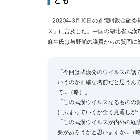
とも
2020年3月10日の参院財政金融
ス」に言及した。中国の湖北省武漢
麻生氏は与野党の議員からの質問に
「今回は武漢発のウイルスの話
いうのが正確な名前だと思うん
て...（略）」
「この武漢ウイルスなるものの
に広まっていくか全く見通しがつ
「この武漢ウイルスが内外の経
要があろうかと思いますが...（