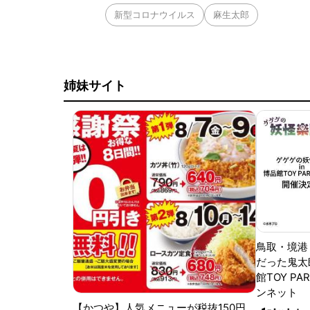
新型コロナウイルス
麻生太郎
姉妹サイト
鳥取・境港
だった鬼太
館TOY PA
ンネット
【かつや】人気メニューが税抜150円