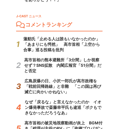
J-CAST ニュース
コメントランキング
蓮舫氏「止める人は誰もいなかったのか」
「あまりにも愕然」 高市首相「上空から
合掌」巡る投稿を批判
高市首相の熊本避難所「3分間」しか視察
せず？SNS拡散 内閣広報官「51分間」だ
と否定
広島原爆の日、小沢一郎氏が高市政権を
「戦前回帰路線」と非難 「この国は再び
滅亡に向かいかねない」
なぜ「戻るな」と言えなかったのか イオ
ン爆発事故で斎藤幸平氏も逡巡「ボクもで
きなかっただろうなあ」
高市首相の被災地視察動画が炎上 BGM付
き「総理が主役のPV」に「政権プロパガン