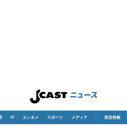
済
IT
エンタメ
スポーツ
メディア
防災特集