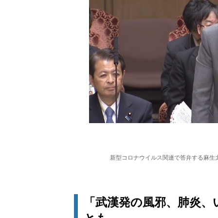
新型コロナウイルス関連で答弁する麻生
「武漢発の風邪、肺炎、い