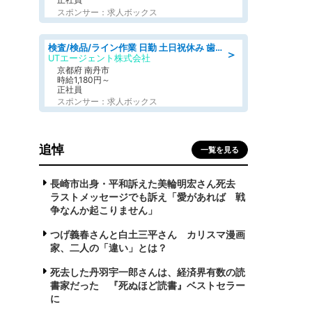
スポンサー：求人ボックス
検査/検品/ライン作業 日勤 土日祝休み 歯科模型製造 有償休憩あり 残業ほぼなし
＞
UTエージェント株式会社
京都府 南丹市
時給1,180円～
正社員
スポンサー：求人ボックス
追悼
一覧を見る
長崎市出身・平和訴えた美輪明宏さん死去
ラストメッセージでも訴え「愛があれば 戦
争なんか起こりません」
つげ義春さんと白土三平さん カリスマ漫画
家、二人の「違い」とは？
死去した丹羽宇一郎さんは、経済界有数の読
書家だった 『死ぬほど読書』ベストセラー
に