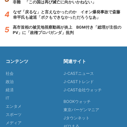
非難 「この国は再び滅亡に向かいかねない」
なぜ「戻るな」と言えなかったのか イオン爆発事故で斎藤
幸平氏も逡巡「ボクもできなかっただろうなあ」
高市首相の被災地視察動画が炎上 BGM付き「総理が主役の
PV」に「政権プロパガンダ」批判
コンテンツ
関連サイト
社会
J-CASTニュース
政治
J-CASTトレンド
経済
J-CAST会社ウォッチ
IT
BOOKウォッチ
エンタメ
東京バーゲンマニア
スポーツ
Jタウンネット
メディア
ゼロまる