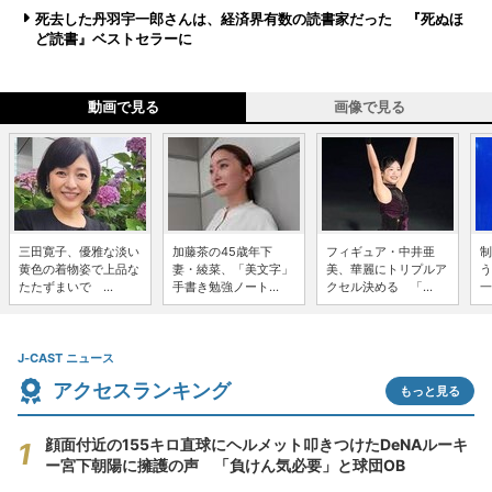
死去した丹羽宇一郎さんは、経済界有数の読書家だった 『死ぬほ
ど読書』ベストセラーに
動画で見る
画像で見る
三田寛子、優雅な淡い
加藤茶の45歳年下
フィギュア・中井亜
制
黄色の着物姿で上品な
妻・綾菜、「美文字」
美、華麗にトリプルア
う
たたずまいで ...
手書き勉強ノート...
クセル決める 「...
一
J-CAST ニュース
アクセスランキング
もっと見る
顔面付近の155キロ直球にヘルメット叩きつけたDeNAルーキ
ー宮下朝陽に擁護の声 「負けん気必要」と球団OB