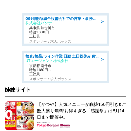
09月開始/総合設備会社での営業・事務のお仕事/車通勤可/賞与あり/営業/営業事務
＞
株式会社パソナ
兵庫県 加古川市
時給1,800円
正社員
スポンサー：求人ボックス
検査/検品/ライン作業 日勤 土日祝休み 歯科模型製造 有償休憩あり 残業ほぼなし
＞
UTエージェント株式会社
京都府 南丹市
時給1,180円～
正社員
スポンサー：求人ボックス
姉妹サイト
【かつや】人気メニューが税抜150円引き&ご
飯大盛り無料!お得すぎる「感謝祭」は8月14
日まで開催中。