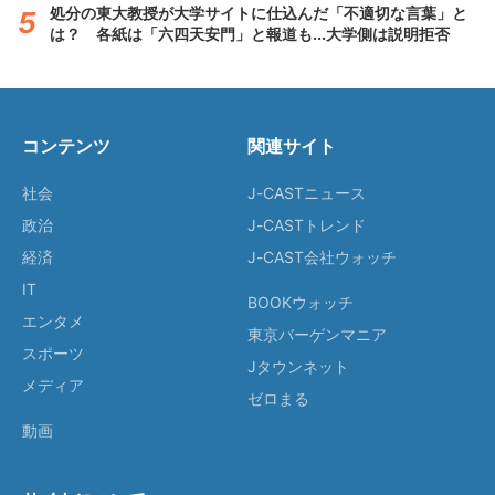
処分の東大教授が大学サイトに仕込んだ「不適切な言葉」と
は？ 各紙は「六四天安門」と報道も...大学側は説明拒否
コンテンツ
関連サイト
社会
J-CASTニュース
政治
J-CASTトレンド
経済
J-CAST会社ウォッチ
IT
BOOKウォッチ
エンタメ
東京バーゲンマニア
スポーツ
Jタウンネット
メディア
ゼロまる
動画