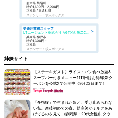
熊本県 菊陽町
時給1,600円～2,000円
正社員 / 派遣社員
スポンサー：求人ボックス
受発注業務スタッフ
＞
UTエージェント株式会社 AGT関西第二CU AGT明石エリア KS木津CL
兵庫県 神戸市
時給1,300円～
正社員
スポンサー：求人ボックス
姉妹サイト
【ステーキガスト】ライス・パン食べ放題&
スープバー付きメニュー1111円はお得!最新ク
ーポンを公式Xで公開中《9月23日まで》
「多指症」で生まれた娘と、受け止められな
い私。産後初めての夜、助産師がミルクをあ
げてるのを見て...(静岡県・20代女性)|Jタウ