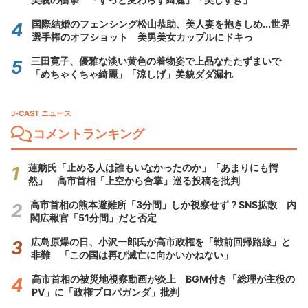
国際結婚のフェンシング松山恭助、美人妻を抱きしめ...世界
選手権のオフショット 美男美女カップルにドキっ
三田寛子、優雅な淡い黄色の着物姿で上品なたたずまいで
「めちゃくちゃ綺麗」「涼しげ」美貌ダダ漏れ
J-CAST ニュース
コメントランキング
蓮舫氏「止める人は誰もいなかったのか」「あまりにも愕
然」 高市首相「上空から合掌」巡る投稿を批判
高市首相の熊本避難所「3分間」しか視察せず？SNS拡散 内
閣広報官「51分間」だと否定
広島原爆の日、小沢一郎氏が高市政権を「戦前回帰路線」と
非難 「この国は再び滅亡に向かいかねない」
高市首相の被災地視察動画が炎上 BGM付き「総理が主役の
PV」に「政権プロパガンダ」批判