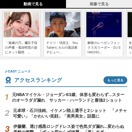
動画で見る
画像で見る
「鬼滅の刃」禰豆子役
ナイツ・塙宣之、You
解散のレペゼンフォッ
女
の声優・鬼頭明里の姿
Tuberヒカルの落語家
クス元リーダー・DJ S
利
にネット騒然 ...
デビュー...
HACHO...
ッ
J-CAST ニュース
アクセスランキング
もっと見る
元NBAマイケル・ジョーダン63歳、体形も変わらず...スター
のオーラダダ漏れ サッカー・ハーランドと最強2ショット
元卓球・石川佳純、イケメン陸上選手と2ショット 「メチャ
可愛い」「かわいい笑顔」「美男美女」話題に
伊藤蘭、透け感黒ロングドレス姿で色気ダダ漏れ...変わらぬ
美貌の衝撃 「ずっと変わらず綺麗」「美しすぎ」