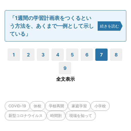
「1週間の学習計画表をつくるとい
う方法を、あくまで一例として示し
続きを読む
ている」
1
2
3
4
5
6
7
8
9
全文表示
COVID-19
休校
学校再開
家庭学習
小学校
新型コロナウイルス
時間割
現場を知って