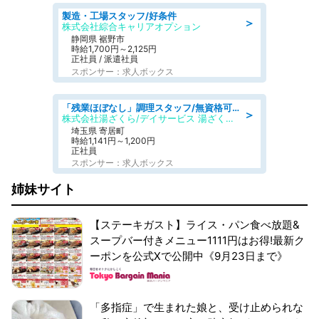
製造・工場スタッフ/好条件
＞
株式会社綜合キャリアオプション
静岡県 裾野市
時給1,700円～2,125円
正社員 / 派遣社員
スポンサー：求人ボックス
「残業ほぼなし」調理スタッフ/無資格可/正職員/日勤のみ/デイサービス/社会保障完備
＞
株式会社湯ざくら/デイサービス 湯ざくらケアリゾート
埼玉県 寄居町
時給1,141円～1,200円
正社員
スポンサー：求人ボックス
姉妹サイト
【ステーキガスト】ライス・パン食べ放題&
スープバー付きメニュー1111円はお得!最新ク
ーポンを公式Xで公開中《9月23日まで》
「多指症」で生まれた娘と、受け止められな