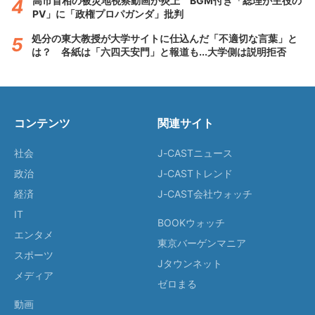
高市首相の被災地視察動画が炎上 BGM付き「総理が主役の
PV」に「政権プロパガンダ」批判
処分の東大教授が大学サイトに仕込んだ「不適切な言葉」と
は？ 各紙は「六四天安門」と報道も...大学側は説明拒否
コンテンツ
関連サイト
社会
J-CASTニュース
政治
J-CASTトレンド
経済
J-CAST会社ウォッチ
IT
BOOKウォッチ
エンタメ
東京バーゲンマニア
スポーツ
Jタウンネット
メディア
ゼロまる
動画