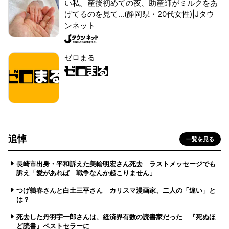
い私。産後初めての夜、助産師がミルクをあ
げてるのを見て...(静岡県・20代女性)|Jタウ
ンネット
ゼロまる
追悼
一覧を見る
長崎市出身・平和訴えた美輪明宏さん死去 ラストメッセージでも
訴え「愛があれば 戦争なんか起こりません」
つげ義春さんと白土三平さん カリスマ漫画家、二人の「違い」と
は？
死去した丹羽宇一郎さんは、経済界有数の読書家だった 『死ぬほ
ど読書』ベストセラーに