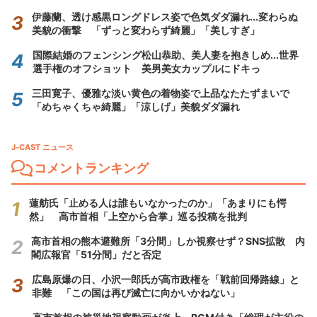
伊藤蘭、透け感黒ロングドレス姿で色気ダダ漏れ...変わらぬ
美貌の衝撃 「ずっと変わらず綺麗」「美しすぎ」
国際結婚のフェンシング松山恭助、美人妻を抱きしめ...世界
選手権のオフショット 美男美女カップルにドキっ
三田寛子、優雅な淡い黄色の着物姿で上品なたたずまいで
「めちゃくちゃ綺麗」「涼しげ」美貌ダダ漏れ
J-CAST ニュース
コメントランキング
蓮舫氏「止める人は誰もいなかったのか」「あまりにも愕
然」 高市首相「上空から合掌」巡る投稿を批判
高市首相の熊本避難所「3分間」しか視察せず？SNS拡散 内
閣広報官「51分間」だと否定
広島原爆の日、小沢一郎氏が高市政権を「戦前回帰路線」と
非難 「この国は再び滅亡に向かいかねない」