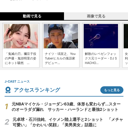
動画で見る
画像で見る
「鬼滅の刃」禰豆子役
ナイツ・塙宣之、You
解散のレペゼンフォッ
女
の声優・鬼頭明里の姿
Tuberヒカルの落語家
クス元リーダー・DJ S
利
にネット騒然 ...
デビュー...
HACHO...
ッ
J-CAST ニュース
アクセスランキング
もっと見る
元NBAマイケル・ジョーダン63歳、体形も変わらず...スター
のオーラダダ漏れ サッカー・ハーランドと最強2ショット
元卓球・石川佳純、イケメン陸上選手と2ショット 「メチャ
可愛い」「かわいい笑顔」「美男美女」話題に