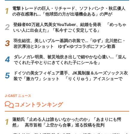
電撃トレードの巨人・リチャード、ソフトバンク・秋広優人
の存在感薄れ...「他球団の方が出場機会ある」の声が
登録者60万超人気美女YouTuber、結婚を発表 「めっちゃ
いい人に出会えた」「私今すごく安定してる」
羽生結弦、美しいブルー基調の衣装で...「ゆず」北川悠仁・
岩沢厚治と3ショット ゆず×ゆづコラボにファン歓喜
ダレノガレ明美、被災地炊き出しで細やかな心遣い...「並ん
でくれた子やとりにきてくれた子にシールを」
ドイツの美女フィギュア選手、JK風制服＆ルーズソックス衣
装で「激カワ」ショット 「りくりゅう」アイスショーで
J-CAST ニュース
コメントランキング
蓮舫氏「止める人は誰もいなかったのか」「あまりにも愕
然」 高市首相「上空から合掌」巡る投稿を批判