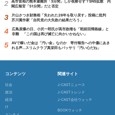
高市首相の熊本避難所「3分間」しか視察せず？SNS拡散 内
閣広報官「51分間」だと否定
片山さつき財務相「失われた28年を取り戻す」投稿に批判
芥川賞作家「自民党の大失政の結果だろう」
広島原爆の日、小沢一郎氏が高市政権を「戦前回帰路線」と
非難 「この国は再び滅亡に向かいかねない」
AVで稼いだ金は「汚い金」なのか 寄付報告への中傷にあき
れる声...スリムクラブ真栄田もバッサリ「汚い心だね」
コンテンツ
関連サイト
社会
J-CASTニュース
政治
J-CASTトレンド
経済
J-CAST会社ウォッチ
IT
BOOKウォッチ
エンタメ