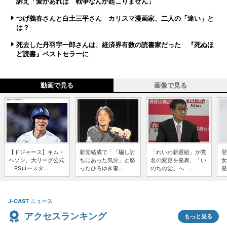
訴え「愛があれば 戦争なんか起こりません」
つげ義春さんと白土三平さん カリスマ漫画家、二人の「違い」と
は？
死去した丹羽宇一郎さんは、経済界有数の読書家だった 『死ぬほ
ど読書』ベストセラーに
動画で見る
画像で見る
【ドジャース】キム・
新党結成で「「騙し討
「れいわ新選組」が党
登
ヘソン、大リーグ公式
ちにあった気分」と怒
名の変更を発表、「い
女
「PSロースタ...
ったひろゆき妻...
のちの党」へ ...
発
J-CAST ニュース
アクセスランキング
もっと見る