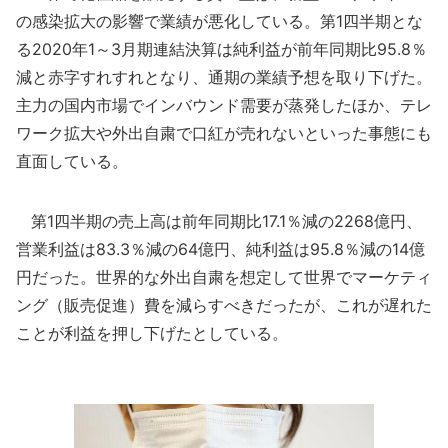
の感染拡大の影響で業績が悪化している。第1四半期とな
る2020年1～3月期連結決算は純利益が前年同期比95.8％
減と赤字すれすれとなり、通期の業績予想を取り下げた。
主力の国内市場でインバウンド需要が蒸発したほか、テレ
ワーク拡大や外出自粛で口紅が売れないといった事態にも
直面している。
第1四半期の売上高は前年同期比17.1％減の2268億円、
営業利益は83.3％減の64億円、純利益は95.8％減の14億
円だった。世界的な外出自粛を想定して世界でマーケティ
ング（販売促進）費を減らすべきだったが、これが遅れた
ことが利益を押し下げたとしている。