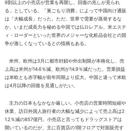
9割以上の小売店が営業を再開し、回復の兆しが見られ
る」としている。「巣ごもり消費」によって中国向け通販
は「大幅成長」だった。ただ、世界で需要が蒸発するな
か、いまだ成長力を秘める中国では仏ロレアル、米エステ
ィ・ローダーといった世界のメジャーな化粧品会社との競
争が激しくなっているとの指摘もある。
米州、欧州は3月に都市封鎖や外出制限が本格化し、売
上高は米州が14.6％減、欧州が14.9％減だった。営業損益
は米欧とも赤字幅が前年同期より拡大。中国と違って米欧
は4月以降の回復を見通しがたい。
主力の日本もなかなか厳しい。小売店の営業時間短縮や
休業、訪日外国人旅行者の大幅な減少によって売上高は2
1.2％減の857億円。小売店と言ってもドラッグストアは
開いているのだが、主に百貨店の1階フロアで対面販売す