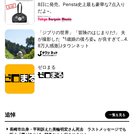
8日に発売。Pensta史上最も豪華な7点入り
だよ~。
「ジブリの世界」「冒険のはじまりだ!」 夫
が撮影した〝1歳娘の後ろ姿〟が良すぎて...4.
8万人感激|Jタウンネット
ゼロまる
追悼
一覧を見る
長崎市出身・平和訴えた美輪明宏さん死去 ラストメッセージでも