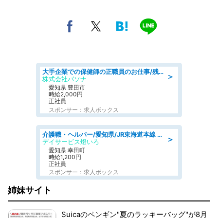
大手企業での保健師の正職員のお仕事/残業なし/要資格:保健師
＞
株式会社パソナ
愛知県 豊田市
時給2,000円
正社員
スポンサー：求人ボックス
介護職・ヘルパー/愛知県/JR東海道本線 幸田/額田郡幸田町/デイサービス
＞
デイサービス燈いろ
愛知県 幸田町
時給1,200円
正社員
スポンサー：求人ボックス
姉妹サイト
Suicaのペンギン"夏のラッキーバッグ"が8月