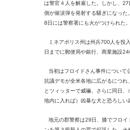
は警官４人を解雇した。しかし、2
側が催涙弾を発射する騒ぎになった
8日には警察署にも火がつけられた
ミネアポリス州は州兵700人を投
日までに郵便局や銀行、商業施設24
当初はフロイドさん事件について公
抗議デモが全米各地に広がるにつれ
とツィッターで威嚇。さらに同日、
地内に入れば）凶暴な犬と恐ろしい
地元の郡警察は29日、膝でフロイ
ンを第３級殺人の罪で起訴した。そ