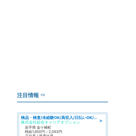
注目情報
PR
検品・検査/未経験OK/高収入/日払いOK/交替制/20・30・40代活躍中
＞
株式会社綜合キャリアオプション
岩手県 金ケ崎町
時給1,650円～2,063円
正社員 / 派遣社員