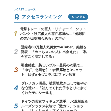
J-CAST ニュース
アクセスランキング
もっと見る
電撃トレードの巨人・リチャード、ソフト
バンク・秋広優人の存在感薄れ...「他球団
の方が出場機会ある」の声が
登録者60万超人気美女YouTuber、結婚を
発表 「めっちゃいい人に出会えた」「私
今すごく安定してる」
羽生結弦、美しいブルー基調の衣装で...
「ゆず」北川悠仁・岩沢厚治と3ショッ
ト ゆず×ゆづコラボにファン歓喜
ダレノガレ明美、被災地炊き出しで細やか
な心遣い...「並んでくれた子やとりにきて
くれた子にシールを」
ドイツの美女フィギュア選手、JK風制服＆
ルーズソックス衣装で「激カワ」ショッ
ト 「りくりゅう」アイスショーで