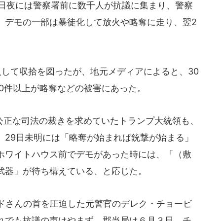
7日夜には警察署前に数千人が抗議に集まり、警察
。デモの一部は暴徒化して放火や略奪に走り、翌2
。
入して収拾を図ったが、地元メディアによると、30
0件以上が略奪などの被害にあった。
正な司法の裁きを求めていたトランプ大統領も、
、29日未明には「略奪が始まれば銃撃が始まる」
ホワイトハウス前でデモがあった時には、「（敷
武器」が待ち構えている、と応じた。
ドさんの首を圧迫した元警官のデレク・チョービ
れでも抗議の声はやまず、郡当局は６月３日、チ