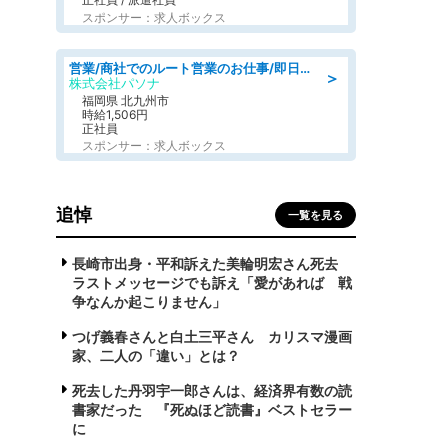
スポンサー：求人ボックス
営業/商社でのルート営業のお仕事/即日勤務可/車通勤可/営業
＞
株式会社パソナ
福岡県 北九州市
時給1,506円
正社員
スポンサー：求人ボックス
追悼
一覧を見る
長崎市出身・平和訴えた美輪明宏さん死去
ラストメッセージでも訴え「愛があれば 戦
争なんか起こりません」
つげ義春さんと白土三平さん カリスマ漫画
家、二人の「違い」とは？
死去した丹羽宇一郎さんは、経済界有数の読
書家だった 『死ぬほど読書』ベストセラー
に