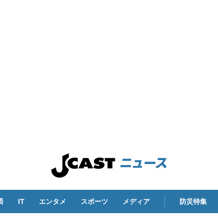
済
IT
エンタメ
スポーツ
メディア
防災特集