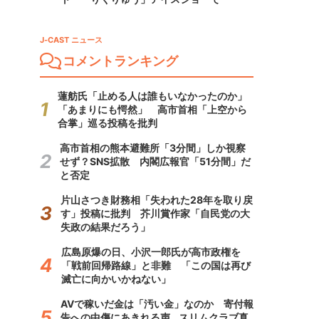
J-CAST ニュース
コメントランキング
蓮舫氏「止める人は誰もいなかったのか」
「あまりにも愕然」 高市首相「上空から
合掌」巡る投稿を批判
高市首相の熊本避難所「3分間」しか視察
せず？SNS拡散 内閣広報官「51分間」だ
と否定
片山さつき財務相「失われた28年を取り戻
す」投稿に批判 芥川賞作家「自民党の大
失政の結果だろう」
広島原爆の日、小沢一郎氏が高市政権を
「戦前回帰路線」と非難 「この国は再び
滅亡に向かいかねない」
AVで稼いだ金は「汚い金」なのか 寄付報
告への中傷にあきれる声...スリムクラブ真