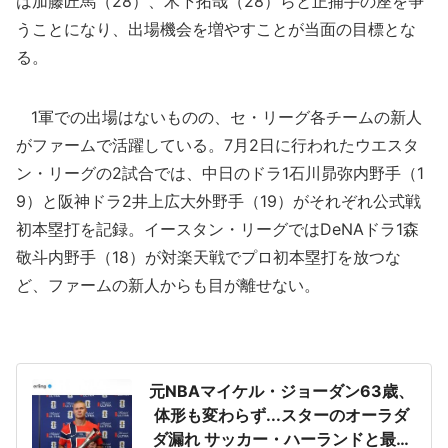
は加藤匠馬（28）、木下拓哉（28）らと正捕手の座を争
うことになり、出場機会を増やすことが当面の目標とな
る。
1軍での出場はないものの、セ・リーグ各チームの新人
がファームで活躍している。7月2日に行われたウエスタ
ン・リーグの2試合では、中日のドラ1石川昴弥内野手（1
9）と阪神ドラ2井上広大外野手（19）がそれぞれ公式戦
初本塁打を記録。イースタン・リーグではDeNAドラ1森
敬斗内野手（18）が対楽天戦でプロ初本塁打を放つな
ど、ファームの新人からも目が離せない。
元NBAマイケル・ジョーダン63歳、
体形も変わらず...スターのオーラダ
ダ漏れ サッカー・ハーランドと最強