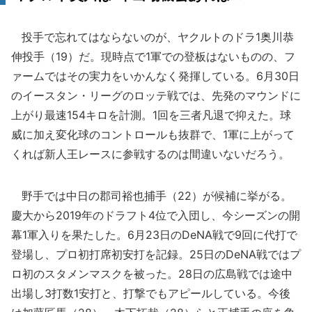
投手で忘れてはならないのが、ヤクルトのドラ1奥川恭
伸投手（19）だ。現時点で1軍での登板はないものの、フ
ァームではその実力をいかんなく発揮している。6月30日
のイースタン・リーグのロッテ戦では、先発のマウンドに
上がり最速154キロを計測。1回を三者凡退で抑えた。球
威に加え変化球のコントロールも抜群で、1軍に上がって
くれば新人王レースに参戦するのは間違いないだろう。
野手では中日の郡司裕也捕手（22）が候補に挙がる。
慶大から2019年のドラフト4位で入団し、今シーズンの開
幕1軍入りを果たした。6月23日のDeNA戦で9回に代打で
登場し、プロ初打席初安打を記録。25日のDeNA戦ではプ
ロ初のスタメンマスクを被った。28日の広島戦では途中
出場し3打数1安打と、打撃でもアピールしている。今後