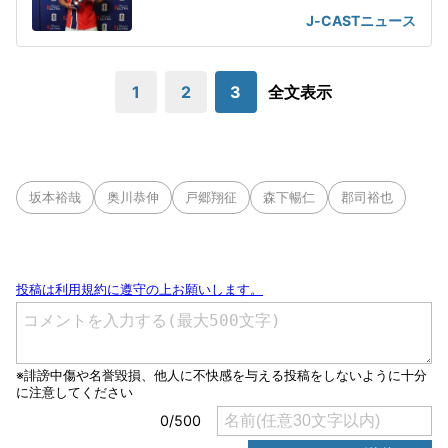
2ショット
J-CASTニュース
1
2
3
全文表示
坂本裕哉
奥川恭伸
戸郷翔征
森下暢仁
郡司裕也