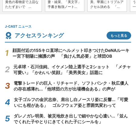
黄色の着物姿で上品な
妻・綾菜、「美文字」
美、華麗にトリプルア
う
たたずまいで ...
手書き勉強ノート...
クセル決める 「...
一
J-CAST ニュース
アクセスランキング
もっと見る
顔面付近の155キロ直球にヘルメット叩きつけたDeNAルーキ
ー宮下朝陽に擁護の声 「負けん気必要」と球団OB
元卓球・石川佳純、イケメン陸上選手と2ショット 「メチャ
可愛い」「かわいい笑顔」「美男美女」話題に
電撃トレードの巨人・リチャード、ソフトバンク・秋広優人
の存在感薄れ...「他球団の方が出場機会ある」の声が
女子ゴルフの金沢志奈、肩出し白ノースリ姿に反響...「可愛
いにも程がある」 ゴルフウェア姿と雰囲気変わって
ダレノガレ明美、被災地炊き出しで細やかな心遣い...「並ん
でくれた子やとりにきてくれた子にシールを」