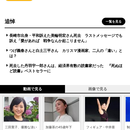
追悼
一覧を見る
長崎市出身・平和訴えた美輪明宏さん死去 ラストメッセージでも
訴え「愛があれば 戦争なんか起こりません」
つげ義春さんと白土三平さん カリスマ漫画家、二人の「違い」と
は？
死去した丹羽宇一郎さんは、経済界有数の読書家だった 『死ぬほ
ど読書』ベストセラーに
動画で見る
画像で見る
三田寛子、優雅な淡い
加藤茶の45歳年下
フィギュア・中井亜
制