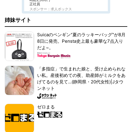
正社員
スポンサー：求人ボックス
姉妹サイト
Suicaのペンギン"夏のラッキーバッグ"が8月
8日に発売。Pensta史上最も豪華な7点入り
だよ~。
「多指症」で生まれた娘と、受け止められな
い私。産後初めての夜、助産師がミルクをあ
げてるのを見て...(静岡県・20代女性)|Jタウ
ンネット
ゼロまる