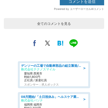
全てのコメントを見る
デンソーの工場で自動車部品の組立製造/denso aichi
＞
株式会社テクノスマイル
愛知県 西尾市
時給1,800円
正社員 / 派遣社員
スポンサー：求人ボックス
08月開始/「土日祝休み」ヘルスケア業界の産業保健師/高時給/未経験OK/要資格:保健師、正看護師
＞
株式会社パソナ
福岡県 福岡市
時給2,300円