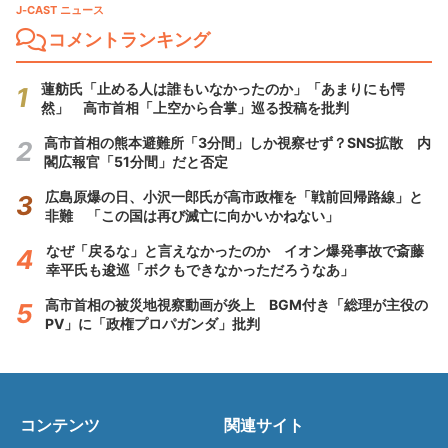
J-CAST ニュース
コメントランキング
蓮舫氏「止める人は誰もいなかったのか」「あまりにも愕
然」 高市首相「上空から合掌」巡る投稿を批判
高市首相の熊本避難所「3分間」しか視察せず？SNS拡散 内
閣広報官「51分間」だと否定
広島原爆の日、小沢一郎氏が高市政権を「戦前回帰路線」と
非難 「この国は再び滅亡に向かいかねない」
なぜ「戻るな」と言えなかったのか イオン爆発事故で斎藤
幸平氏も逡巡「ボクもできなかっただろうなあ」
高市首相の被災地視察動画が炎上 BGM付き「総理が主役の
PV」に「政権プロパガンダ」批判
コンテンツ
関連サイト