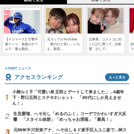
【ドジャース】打撃不
元カップルYouTuber
辻希美、コストコに行
「
振ベッツ、低迷のチー
「夜のひと笑い」いち
くたびに買って...大絶
紗
ムで「最も懸念...
え、新恋...
賛 少しア...
リ
J-CAST ニュース
アクセスランキング
もっと見る
小柳ルミ子「可愛い弟 五郎とデートして来ました」...4歳年
下・野口五郎とステキ2ショット 「40代にしか見えませ
ん！」
生見愛瑠、へそ出し「めるのふく」コーデでかわいすぎ大反
響 「スタイル抜群」「めっちゃお洒落」「最高！」
元NHK中川安奈アナ、へそ出し＆ド派手巨人ユニ姿で...神ス