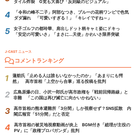
タイル炸裂 G党も大喜び「反則級のビジュアル」
「令和の峰不二子」阿部なつき、ブルーの花柄ワンピで色気
ダダ漏れ 「可愛いすぎる！」「キレイですね～」
女子ゴルフの都玲華、肩出しドット柄キャミ姿にドキっ
「安定の可愛いさ」「まさに...天使」かわいさ限界突破
J-CAST ニュース
コメントランキング
蓮舫氏「止める人は誰もいなかったのか」「あまりにも愕
然」 高市首相「上空から合掌」巡る投稿を批判
広島原爆の日、小沢一郎氏が高市政権を「戦前回帰路線」と
非難 「この国は再び滅亡に向かいかねない」
高市首相の熊本避難所「3分間」しか視察せず？SNS拡散 内
閣広報官「51分間」だと否定
高市首相の被災地視察動画が炎上 BGM付き「総理が主役の
PV」に「政権プロパガンダ」批判