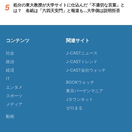
処分の東大教授が大学サイトに仕込んだ「不適切な言葉」と
は？ 各紙は「六四天安門」と報道も...大学側は説明拒否
コンテンツ
関連サイト
社会
J-CASTニュース
政治
J-CASTトレンド
経済
J-CAST会社ウォッチ
IT
BOOKウォッチ
エンタメ
東京バーゲンマニア
スポーツ
Jタウンネット
メディア
ゼロまる
動画