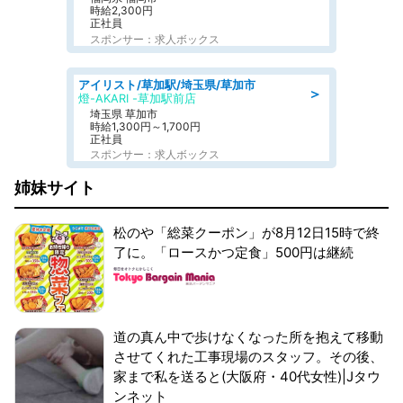
時給2,300円
正社員
スポンサー：求人ボックス
アイリスト/草加駅/埼玉県/草加市
＞
燈-AKARI -草加駅前店
埼玉県 草加市
時給1,300円～1,700円
正社員
スポンサー：求人ボックス
姉妹サイト
松のや「総菜クーポン」が8月12日15時で終
了に。「ロースかつ定食」500円は継続
道の真ん中で歩けなくなった所を抱えて移動
させてくれた工事現場のスタッフ。その後、
家まで私を送ると(大阪府・40代女性)|Jタウ
ンネット