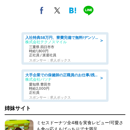
入社特典58万円、寮費完備で無料!デンソーで働こう!自動車工場で小型部品の検査業務 denso aichi
＞
株式会社テクノスマイル
三重県 四日市市
時給1,800円
正社員 / 派遣社員
スポンサー：求人ボックス
大手企業での保健師の正職員のお仕事/残業なし/要資格:保健師
＞
株式会社パソナ
愛知県 豊田市
時給2,000円
正社員
スポンサー：求人ボックス
姉妹サイト
ミセスドーナツ全4種を実食レビュー!可愛さ
も食べ応えもばっちりで大満足。