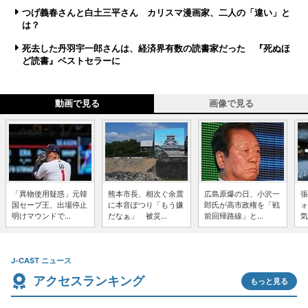
つげ義春さんと白土三平さん カリスマ漫画家、二人の「違い」と
は？
死去した丹羽宇一郎さんは、経済界有数の読書家だった 『死ぬほ
ど読書』ベストセラーに
動画で見る
画像で見る
「異物使用疑惑」元韓
熊本市長、相次ぐ余震
広島原爆の日、小沢一
張
国セーブ王、出場停止
に本音ぽつり「もう嫌
郎氏が高市政権を「戦
ォ
明けマウンドで...
だなぁ」 被災...
前回帰路線」と...
気
J-CAST ニュース
アクセスランキング
もっと見る