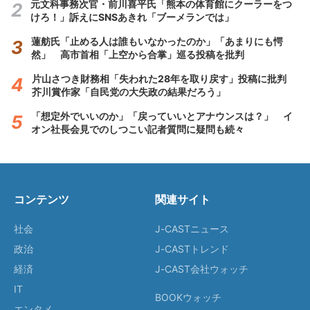
元文科事務次官・前川喜平氏「熊本の体育館にクーラーをつ
けろ！」訴えにSNSあきれ「ブーメランでは」
蓮舫氏「止める人は誰もいなかったのか」「あまりにも愕
然」 高市首相「上空から合掌」巡る投稿を批判
片山さつき財務相「失われた28年を取り戻す」投稿に批判
芥川賞作家「自民党の大失政の結果だろう」
「想定外でいいのか」「戻っていいとアナウンスは？」 イ
オン社長会見でのしつこい記者質問に疑問も続々
コンテンツ
関連サイト
社会
J-CASTニュース
政治
J-CASTトレンド
経済
J-CAST会社ウォッチ
IT
BOOKウォッチ
エンタメ