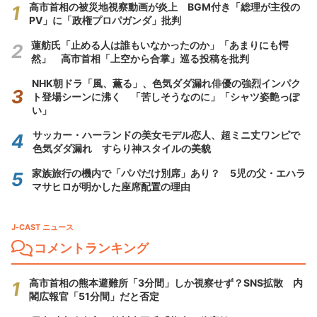
高市首相の被災地視察動画が炎上 BGM付き「総理が主役の
PV」に「政権プロパガンダ」批判
蓮舫氏「止める人は誰もいなかったのか」「あまりにも愕
然」 高市首相「上空から合掌」巡る投稿を批判
NHK朝ドラ「風、薫る」、色気ダダ漏れ俳優の強烈インパク
ト登場シーンに沸く 「苦しそうなのに」「シャツ姿艶っぽ
い」
サッカー・ハーランドの美女モデル恋人、超ミニ丈ワンピで
色気ダダ漏れ すらり神スタイルの美貌
家族旅行の機内で「パパだけ別席」あり？ 5児の父・エハラ
マサヒロが明かした座席配置の理由
J-CAST ニュース
コメントランキング
高市首相の熊本避難所「3分間」しか視察せず？SNS拡散 内
閣広報官「51分間」だと否定