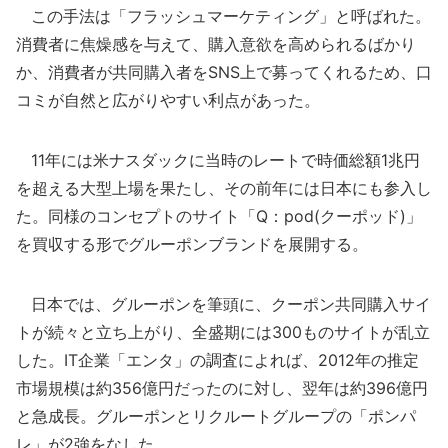
この手法は「フラッシュマーケティング」と呼ばれた。
消費者に焦燥感を与えて、購入意欲を高められるばかり
か、消費者が共同購入者をSNS上で募ってくれるため、口
コミが自然と広がりやすい利点があった。
11年には米ナスダックに当時のレートで時価総額1兆円
を超える大型上場を果たし、その前年には日本にも参入し
た。同様のコンセプトのサイト「Q：pod(クーポッド)」
を買収する形でグルーポンブランドを展開する。
日本では、グルーポンを筆頭に、クーポン共同購入サイ
トが続々と立ち上がり、全盛期には300ものサイトが乱立
した。IT企業「エンタ」の調査によれば、2012年の推定
市場規模は約356億円だったのに対し、翌年は約396億円
と急成長。グルーポンとリクルートグループの「ポンパ
レ」が2強をなした。