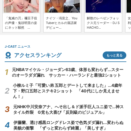
「鬼滅の刃」禰豆子役
ナイツ・塙宣之、You
解散のレペゼンフォッ
女
の声優・鬼頭明里の姿
Tuberヒカルの落語家
クス元リーダー・DJ S
利
にネット騒然 ...
デビュー...
HACHO...
ッ
J-CAST ニュース
アクセスランキング
もっと見る
元NBAマイケル・ジョーダン63歳、体形も変わらず...スター
のオーラダダ漏れ サッカー・ハーランドと最強2ショット
小柳ルミ子「可愛い弟 五郎とデートして来ました」...4歳年
下・野口五郎とステキ2ショット 「40代にしか見えませ
ん！」
元NHK中川安奈アナ、へそ出し＆ド派手巨人ユニ姿で...神ス
タイル炸裂 G党も大喜び「反則級のビジュアル」
伊藤蘭、透け感黒ロングドレス姿で色気ダダ漏れ...変わらぬ
美貌の衝撃 「ずっと変わらず綺麗」「美しすぎ」