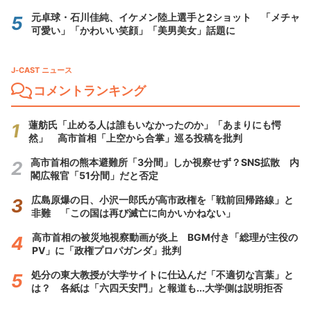
元卓球・石川佳純、イケメン陸上選手と2ショット 「メチャ
可愛い」「かわいい笑顔」「美男美女」話題に
J-CAST ニュース
コメントランキング
蓮舫氏「止める人は誰もいなかったのか」「あまりにも愕
然」 高市首相「上空から合掌」巡る投稿を批判
高市首相の熊本避難所「3分間」しか視察せず？SNS拡散 内
閣広報官「51分間」だと否定
広島原爆の日、小沢一郎氏が高市政権を「戦前回帰路線」と
非難 「この国は再び滅亡に向かいかねない」
高市首相の被災地視察動画が炎上 BGM付き「総理が主役の
PV」に「政権プロパガンダ」批判
処分の東大教授が大学サイトに仕込んだ「不適切な言葉」と
は？ 各紙は「六四天安門」と報道も...大学側は説明拒否