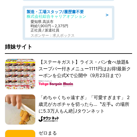
製造・工場スタッフ/履歴書不要
＞
株式会社綜合キャリアオプション
愛知県 高浜市
時給1,900円～2,375円
正社員 / 派遣社員
スポンサー：求人ボックス
姉妹サイト
【ステーキガスト】ライス・パン食べ放題&
スープバー付きメニュー1111円はお得!最新ク
ーポンを公式Xで公開中《9月23日まで》
「めちゃくちゃ遠すぎ」「可愛すぎます」 2
歳児がカボチャを切ったら...〝左手〟の場所
に5.3万人もん絶|Jタウンネット
ゼロまる