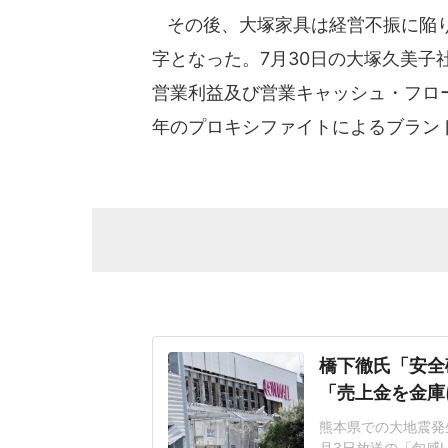
その後、大塚家具は経営不振に陥り、
字となった。7月30日の大塚久美子
営業利益及び営業キャッシュ・フロー
年のプロキシファイトによるブラン
橋下徹氏「安全
「売上金を金庫
熊本県での大地震発
月3日放送の「旬感L