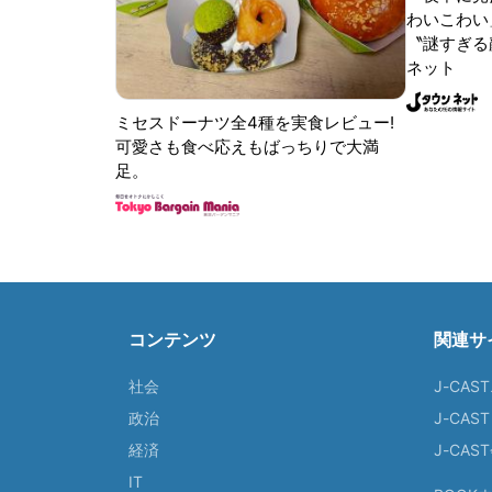
わいこわい
〝謎すぎる顔
ネット
ミセスドーナツ全4種を実食レビュー!
可愛さも食べ応えもばっちりで大満
足。
コンテンツ
関連サ
社会
J-CAS
政治
J-CAS
経済
J-CA
IT