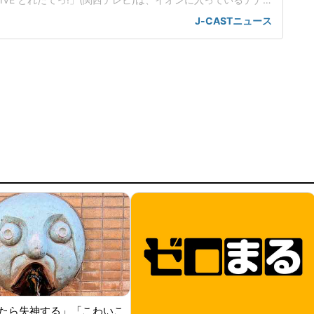
難した従業員2人に売上金を金庫に入れるように指示したこと
J-CASTニュース
なったことを取り上げた。店内に戻った5分後に爆破が起きた
従業員(22)はイオンモール熊本店2階のコスメ店に勤務、地震
たら失神する」「こわいこ