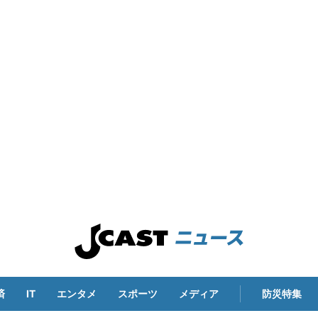
済
IT
エンタメ
スポーツ
メディア
防災特集