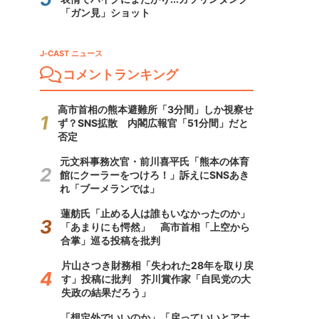
「ガン見」ショット
J-CAST ニュース
コメントランキング
高市首相の熊本避難所「3分間」しか視察せ
ず？SNS拡散 内閣広報官「51分間」だと
否定
元文科事務次官・前川喜平氏「熊本の体育
館にクーラーをつけろ！」訴えにSNSあき
れ「ブーメランでは」
蓮舫氏「止める人は誰もいなかったのか」
「あまりにも愕然」 高市首相「上空から
合掌」巡る投稿を批判
片山さつき財務相「失われた28年を取り戻
す」投稿に批判 芥川賞作家「自民党の大
失政の結果だろう」
「想定外でいいのか」「戻っていいとアナ