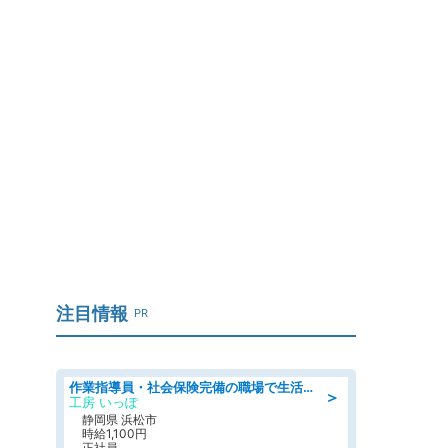
て
」
注目情報
PR
作業指導員・社会保険完備の職場で生活支援員
＞
工房 いっぽ
静岡県 浜松市
時給1,100円
正社員