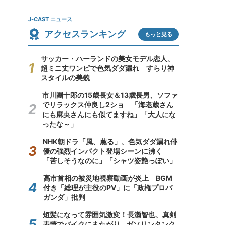
J-CAST ニュース
アクセスランキング
もっと見る
サッカー・ハーランドの美女モデル恋人、
超ミニ丈ワンピで色気ダダ漏れ すらり神
スタイルの美貌
市川團十郎の15歳長女＆13歳長男、ソファ
でリラックス仲良し2ショ 「海老蔵さん
にも麻央さんにも似てますね」「大人にな
ったな～」
NHK朝ドラ「風、薫る」、色気ダダ漏れ俳
優の強烈インパクト登場シーンに沸く
「苦しそうなのに」「シャツ姿艶っぽい」
高市首相の被災地視察動画が炎上 BGM
付き「総理が主役のPV」に「政権プロパ
ガンダ」批判
短髪になって雰囲気激変！長瀬智也、真剣
表情でバイクにまたがり...ガソリンタンク