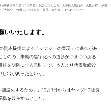
旧LABI新宿東口館（4日閉館）を訪ねたところ、大塚家具製品の「大処分市」が開
には「大処分」の明るいのぼりが、秋風に吹かれてはためいていた。
願いいたします」
の資本提携による「シナジーの実現」に進捗があ
むものの、来期の黒字化への道筋がつきつつある
責任を明確にする意味」で、本人より代表取締役
申し出があったという。
加速化するため」、12月1日からはヤマダHD社長
長職を兼任するとした。