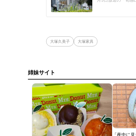
ント会社の幹部が避
で爆発事故の犠牲に
番組は、亡くなった
の後に一度外に避
大塚久美子
大塚家具
姉妹サイト
「夜中に見