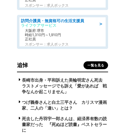
スポンサー：求人ボックス
訪問介護員・無資格可の生活支援員
＞
ライフケアサービス
大阪府 堺市
時給1,310円～1,910円
正社員
スポンサー：求人ボックス
追悼
一覧を見る
長崎市出身・平和訴えた美輪明宏さん死去
ラストメッセージでも訴え「愛があれば 戦
争なんか起こりません」
つげ義春さんと白土三平さん カリスマ漫画
家、二人の「違い」とは？
死去した丹羽宇一郎さんは、経済界有数の読
書家だった 『死ぬほど読書』ベストセラー
に