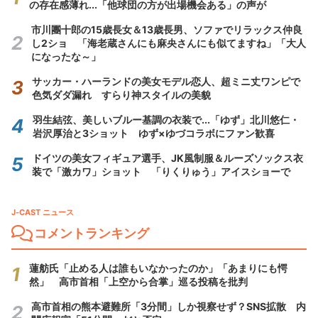
の存在感薄れ...「他球団の方が出場機会ある」の声が
市川團十郎の15歳長女＆13歳長男、ソファでリラックス仲良
し2ショ 「海老蔵さんにも麻央さんにも似てますね」「大人
になったな～」
サッカー・ハーランドの美女モデル恋人、超ミニ丈ワンピで
色気ダダ漏れ すらり神スタイルの美貌
羽生結弦、美しいブルー基調の衣装で...「ゆず」北川悠仁・
岩沢厚治と3ショット ゆず×ゆづコラボにファン歓喜
ドイツの美女フィギュア選手、JK風制服＆ルーズソックス衣
装で「激カワ」ショット 「りくりゅう」アイスショーで
J-CAST ニュース
コメントランキング
蓮舫氏「止める人は誰もいなかったのか」「あまりにも愕
然」 高市首相「上空から合掌」巡る投稿を批判
高市首相の熊本避難所「3分間」しか視察せず？SNS拡散 内