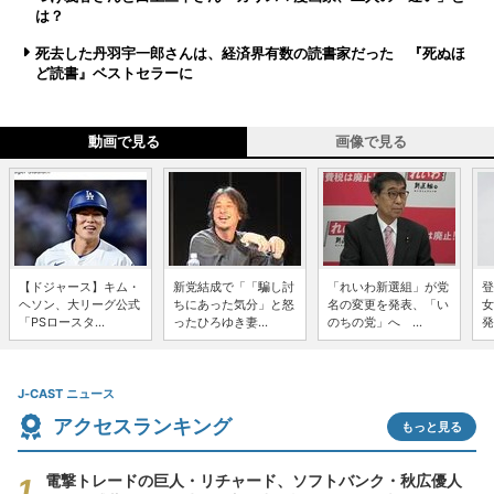
は？
死去した丹羽宇一郎さんは、経済界有数の読書家だった 『死ぬほ
ど読書』ベストセラーに
動画で見る
画像で見る
【ドジャース】キム・
新党結成で「「騙し討
「れいわ新選組」が党
登
ヘソン、大リーグ公式
ちにあった気分」と怒
名の変更を発表、「い
女
「PSロースタ...
ったひろゆき妻...
のちの党」へ ...
発
J-CAST ニュース
アクセスランキング
もっと見る
電撃トレードの巨人・リチャード、ソフトバンク・秋広優人