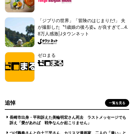
「ジブリの世界」「冒険のはじまりだ!」 夫
が撮影した〝1歳娘の後ろ姿〟が良すぎて...4.
8万人感激|Jタウンネット
ゼロまる
追悼
一覧を見る
長崎市出身・平和訴えた美輪明宏さん死去 ラストメッセージでも
訴え「愛があれば 戦争なんか起こりません」
つげ義春さんと白土三平さん カリスマ漫画家、二人の「違い」と