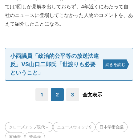
ては1回しか見解を出しておらず、4年近くにわたって自
社のニュースに登場してこなかった人物のコメントを、あ
えて紹介したことになる。
小西議員「政治的公平等の放送法違
反」VS山口二郎氏「世渡りも必要
続きを読む
ということ」
1
2
3
全文表示
クローズアップ現代＋
ニュースウォッチ9
日本学術会議
百地章
菅義偉