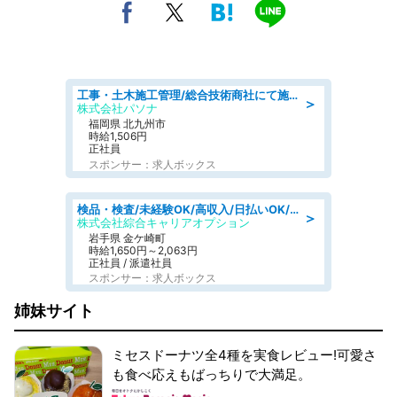
工事・土木施工管理/総合技術商社にて施工管理のお仕事/即日勤務可/車通勤可/工事・土木施工管理/生産・品質管理
＞
株式会社パソナ
福岡県 北九州市
時給1,506円
正社員
スポンサー：求人ボックス
検品・検査/未経験OK/高収入/日払いOK/交替制/20・30・40代活躍中
＞
株式会社綜合キャリアオプション
岩手県 金ケ崎町
時給1,650円～2,063円
正社員 / 派遣社員
スポンサー：求人ボックス
姉妹サイト
ミセスドーナツ全4種を実食レビュー!可愛さ
も食べ応えもばっちりで大満足。