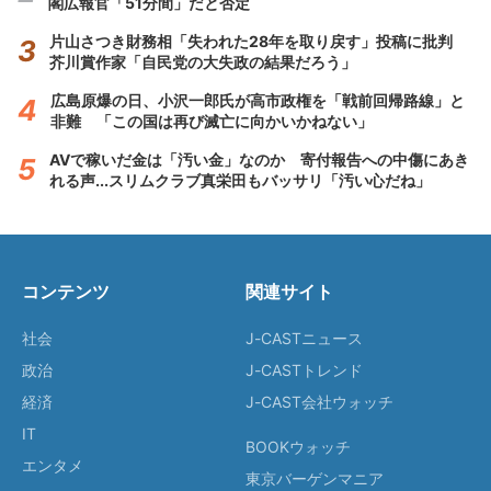
閣広報官「51分間」だと否定
片山さつき財務相「失われた28年を取り戻す」投稿に批判
芥川賞作家「自民党の大失政の結果だろう」
広島原爆の日、小沢一郎氏が高市政権を「戦前回帰路線」と
非難 「この国は再び滅亡に向かいかねない」
AVで稼いだ金は「汚い金」なのか 寄付報告への中傷にあき
れる声...スリムクラブ真栄田もバッサリ「汚い心だね」
コンテンツ
関連サイト
社会
J-CASTニュース
政治
J-CASTトレンド
経済
J-CAST会社ウォッチ
IT
BOOKウォッチ
エンタメ
東京バーゲンマニア