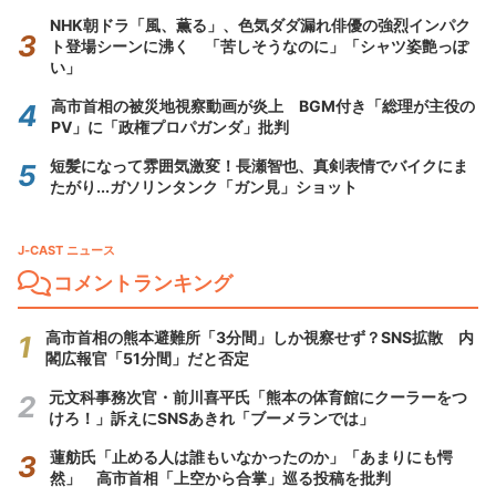
NHK朝ドラ「風、薫る」、色気ダダ漏れ俳優の強烈インパク
ト登場シーンに沸く 「苦しそうなのに」「シャツ姿艶っぽ
い」
高市首相の被災地視察動画が炎上 BGM付き「総理が主役の
PV」に「政権プロパガンダ」批判
短髪になって雰囲気激変！長瀬智也、真剣表情でバイクにま
たがり...ガソリンタンク「ガン見」ショット
J-CAST ニュース
コメントランキング
高市首相の熊本避難所「3分間」しか視察せず？SNS拡散 内
閣広報官「51分間」だと否定
元文科事務次官・前川喜平氏「熊本の体育館にクーラーをつ
けろ！」訴えにSNSあきれ「ブーメランでは」
蓮舫氏「止める人は誰もいなかったのか」「あまりにも愕
然」 高市首相「上空から合掌」巡る投稿を批判