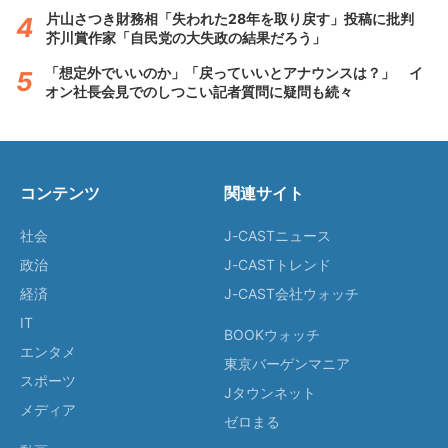
片山さつき財務相「失われた28年を取り戻す」投稿に批判
芥川賞作家「自民党の大失政の結果だろう」
「想定外でいいのか」「戻っていいとアナウンスは？」 イ
オン社長会見でのしつこい記者質問に疑問も続々
コンテンツ
関連サイト
社会
J-CASTニュース
政治
J-CASTトレンド
経済
J-CAST会社ウォッチ
IT
BOOKウォッチ
エンタメ
東京バーゲンマニア
スポーツ
Jタウンネット
メディア
ゼロまる