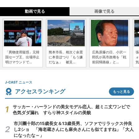
動画で見る
画像で見る
「異物使用疑惑」元韓
熊本市長、相次ぐ余震
広島原爆の日、小沢一
張
国セーブ王、出場停止
に本音ぽつり「もう嫌
郎氏が高市政権を「戦
ォ
明けマウンドで...
だなぁ」 被災...
前回帰路線」と...
気
J-CAST ニュース
アクセスランキング
もっと見る
サッカー・ハーランドの美女モデル恋人、超ミニ丈ワンピで
色気ダダ漏れ すらり神スタイルの美貌
市川團十郎の15歳長女＆13歳長男、ソファでリラックス仲良
し2ショ 「海老蔵さんにも麻央さんにも似てますね」「大人
になったな～」