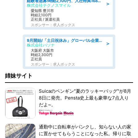
経験者急募!時給2,100円、入社特典168万円の自動車製造業務/トヨタ自動車/tutumi
＞
株式会社テクノスマイル
愛知県 豊川市
時給2,100円
正社員 / 派遣社員
スポンサー：求人ボックス
9月開始/「土日祝休み」グローバル企業での産業保健のお仕事/保健師/高時給/残業なし/服装自由
＞
株式会社パソナ
大阪府 大阪市
時給2,300円
正社員
スポンサー：求人ボックス
姉妹サイト
Suicaのペンギン"夏のラッキーバッグ"が8月
8日に発売。Pensta史上最も豪華な7点入り
だよ~。
通勤中に自転車がパンクし、知らない人の家
に置かせてもらうことになった私。帰りに取