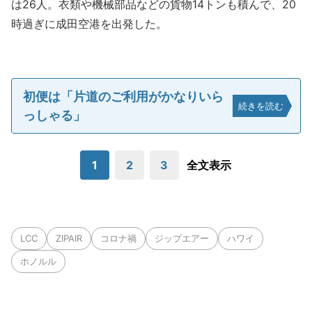
は26人。衣類や機械部品などの貨物14トンも積んで、20
時過ぎに成田空港を出発した。
初便は「片道のご利用がかなりいら
続きを読む
っしゃる」
1
2
3
全文表示
LCC
ZIPAIR
コロナ禍
ジップエアー
ハワイ
ホノルル