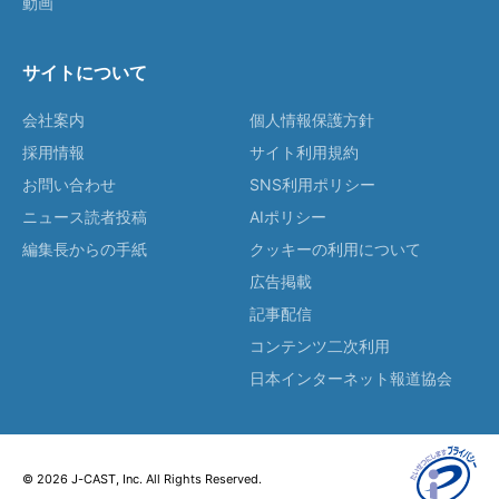
動画
サイトについて
会社案内
個人情報保護方針
採用情報
サイト利用規約
お問い合わせ
SNS利用ポリシー
ニュース読者投稿
AIポリシー
編集長からの手紙
クッキーの利用について
広告掲載
記事配信
コンテンツ二次利用
日本インターネット報道協会
© 2026 J-CAST, Inc. All Rights Reserved.