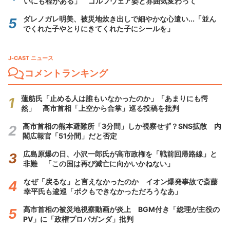
いにも程がある」 ゴルフウェア姿と雰囲気変わって
ダレノガレ明美、被災地炊き出しで細やかな心遣い...「並ん
でくれた子やとりにきてくれた子にシールを」
J-CAST ニュース
コメントランキング
蓮舫氏「止める人は誰もいなかったのか」「あまりにも愕
然」 高市首相「上空から合掌」巡る投稿を批判
高市首相の熊本避難所「3分間」しか視察せず？SNS拡散 内
閣広報官「51分間」だと否定
広島原爆の日、小沢一郎氏が高市政権を「戦前回帰路線」と
非難 「この国は再び滅亡に向かいかねない」
なぜ「戻るな」と言えなかったのか イオン爆発事故で斎藤
幸平氏も逡巡「ボクもできなかっただろうなあ」
高市首相の被災地視察動画が炎上 BGM付き「総理が主役の
PV」に「政権プロパガンダ」批判