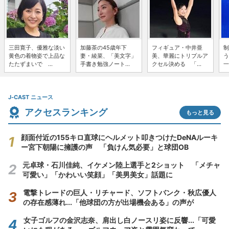
三田寛子、優雅な淡い
加藤茶の45歳年下
フィギュア・中井亜
制
黄色の着物姿で上品な
妻・綾菜、「美文字」
美、華麗にトリプルア
う
たたずまいで ...
手書き勉強ノート...
クセル決める 「...
一
J-CAST ニュース
アクセスランキング
もっと見る
顔面付近の155キロ直球にヘルメット叩きつけたDeNAルーキ
ー宮下朝陽に擁護の声 「負けん気必要」と球団OB
元卓球・石川佳純、イケメン陸上選手と2ショット 「メチャ
可愛い」「かわいい笑顔」「美男美女」話題に
電撃トレードの巨人・リチャード、ソフトバンク・秋広優人
の存在感薄れ...「他球団の方が出場機会ある」の声が
女子ゴルフの金沢志奈、肩出し白ノースリ姿に反響...「可愛