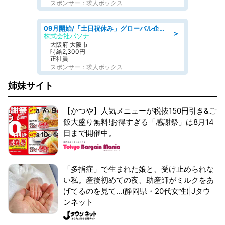
スポンサー：求人ボックス
09月開始/「土日祝休み」グローバル企業での産業保健のお仕事/保健師/高時給/残業なし/服装自由
＞
株式会社パソナ
大阪府 大阪市
時給2,300円
正社員
スポンサー：求人ボックス
姉妹サイト
【かつや】人気メニューが税抜150円引き&ご
飯大盛り無料!お得すぎる「感謝祭」は8月14
日まで開催中。
「多指症」で生まれた娘と、受け止められな
い私。産後初めての夜、助産師がミルクをあ
げてるのを見て...(静岡県・20代女性)|Jタウ
ンネット