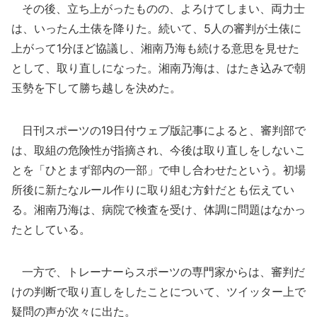
その後、立ち上がったものの、よろけてしまい、両力士
は、いったん土俵を降りた。続いて、5人の審判が土俵に
上がって1分ほど協議し、湘南乃海も続ける意思を見せた
として、取り直しになった。湘南乃海は、はたき込みで朝
玉勢を下して勝ち越しを決めた。
日刊スポーツの19日付ウェブ版記事によると、審判部で
は、取組の危険性が指摘され、今後は取り直しをしないこ
とを「ひとまず部内の一部」で申し合わせたという。初場
所後に新たなルール作りに取り組む方針だとも伝えてい
る。湘南乃海は、病院で検査を受け、体調に問題はなかっ
たとしている。
一方で、トレーナーらスポーツの専門家からは、審判だ
けの判断で取り直しをしたことについて、ツイッター上で
疑問の声が次々に出た。