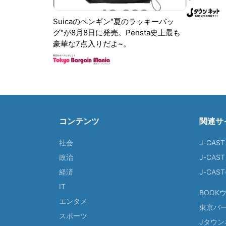
Suicaのペンギン"夏のラッキーバッ
グ"が8月8日に発売。Pensta史上最も
豪華な7点入りだよ~。
コンテンツ
関連サ
社会
J-CAS
政治
J-CAS
経済
J-CA
IT
BOOK
エンタメ
東京バ
スポーツ
Jタウン