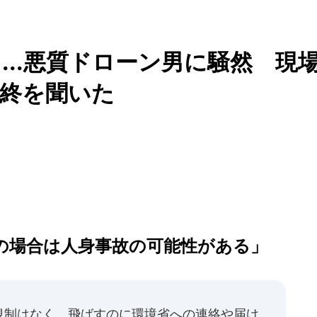
...悪質ドローン男に騒然 現
始終を聞いた
の場合は人身事故の可能性がある」
規制はなく、飛ばすのに環境省への連絡や届け