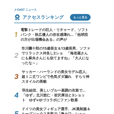
J-CAST ニュース
アクセスランキング
もっと見る
電撃トレードの巨人・リチャード、ソフト
バンク・秋広優人の存在感薄れ...「他球団
の方が出場機会ある」の声が
市川團十郎の15歳長女＆13歳長男、ソファ
でリラックス仲良し2ショ 「海老蔵さん
にも麻央さんにも似てますね」「大人にな
ったな～」
サッカー・ハーランドの美女モデル恋人、
超ミニ丈ワンピで色気ダダ漏れ すらり神
スタイルの美貌
羽生結弦、美しいブルー基調の衣装で...
「ゆず」北川悠仁・岩沢厚治と3ショッ
ト ゆず×ゆづコラボにファン歓喜
ドイツの美女フィギュア選手、JK風制服＆
ルーズソックス衣装で「激カワ」ショッ