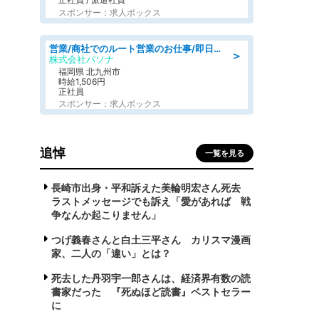
スポンサー：求人ボックス
営業/商社でのルート営業のお仕事/即日勤務可/車通勤可/営業
＞
株式会社パソナ
福岡県 北九州市
時給1,506円
正社員
スポンサー：求人ボックス
追悼
一覧を見る
長崎市出身・平和訴えた美輪明宏さん死去
ラストメッセージでも訴え「愛があれば 戦
争なんか起こりません」
つげ義春さんと白土三平さん カリスマ漫画
家、二人の「違い」とは？
死去した丹羽宇一郎さんは、経済界有数の読
書家だった 『死ぬほど読書』ベストセラー
に