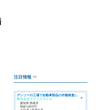
場
注目情報
PR
デンソーの工場で自動車部品の外観検査/denso aichi
＞
株式会社テクノスマイル
愛知県 西尾市
時給1,800円
正社員 / 派遣社員