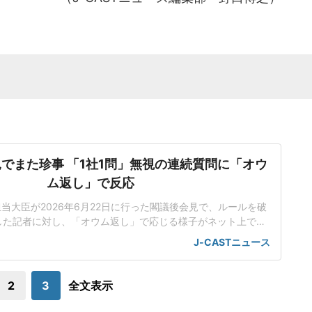
でまた珍事 「1社1問」無視の連続質問に「オウ
ム返し」で反応
担当大臣が2026年6月22日に行った閣議後会見で、ルールを破
した記者に対し、「オウム返し」で応じる様子がネット上で話
人工知能基本計画の改定素案めぐり応酬小野田氏は会見で、人
J-CASTニュース
改定素案を決定したことを報告した。話題を集めているのは、
のやり取りだった。男性記者はまず、理化学研究所(理研)が19
日に公開した「新しいスパコ
2
3
全文表示