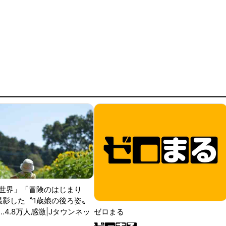
世界」「冒険のはじまり
が撮影した〝1歳娘の後ろ姿〟
ゼロまる
..4.8万人感激|Jタウンネッ