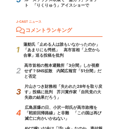
ト 「りくりゅう」アイスショーで
J-CAST ニュース
コメントランキング
蓮舫氏「止める人は誰もいなかったのか」
「あまりにも愕然」 高市首相「上空から
合掌」巡る投稿を批判
高市首相の熊本避難所「3分間」しか視察
せず？SNS拡散 内閣広報官「51分間」だ
と否定
片山さつき財務相「失われた28年を取り戻
す」投稿に批判 芥川賞作家「自民党の大
失政の結果だろう」
広島原爆の日、小沢一郎氏が高市政権を
「戦前回帰路線」と非難 「この国は再び
滅亡に向かいかねない」
AVで稼いだ金は「汚い金」なのか 寄付報