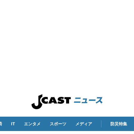
済
IT
エンタメ
スポーツ
メディア
防災特集