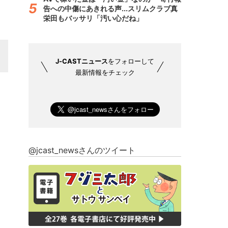
告への中傷にあきれる声...スリムクラブ真
栄田もバッサリ「汚い心だね」
J-CASTニュース
をフォローして
最新情報をチェック
@jcast_newsさんのツイート