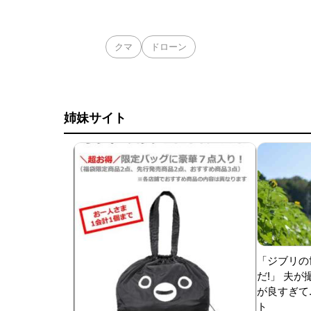
クマ
ドローン
姉妹サイト
「ジブリの
だ!」 夫
が良すぎて.
ト