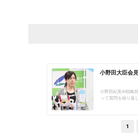
小野田大臣会見
小野田紀美AI戦略
って質問を繰り返
題となっている。
工知能基本計画の
その後の質疑応答で
1