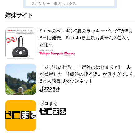
スポンサー：求人ボックス
姉妹サイト
Suicaのペンギン"夏のラッキーバッグ"が8月
8日に発売。Pensta史上最も豪華な7点入り
だよ~。
「ジブリの世界」「冒険のはじまりだ!」 夫
が撮影した〝1歳娘の後ろ姿〟が良すぎて...4.
8万人感激|Jタウンネット
ゼロまる