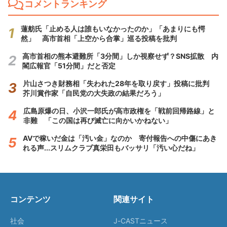
コメントランキング
蓮舫氏「止める人は誰もいなかったのか」「あまりにも愕
然」 高市首相「上空から合掌」巡る投稿を批判
高市首相の熊本避難所「3分間」しか視察せず？SNS拡散 内
閣広報官「51分間」だと否定
片山さつき財務相「失われた28年を取り戻す」投稿に批判
芥川賞作家「自民党の大失政の結果だろう」
広島原爆の日、小沢一郎氏が高市政権を「戦前回帰路線」と
非難 「この国は再び滅亡に向かいかねない」
AVで稼いだ金は「汚い金」なのか 寄付報告への中傷にあき
れる声...スリムクラブ真栄田もバッサリ「汚い心だね」
コンテンツ
関連サイト
社会
J-CASTニュース