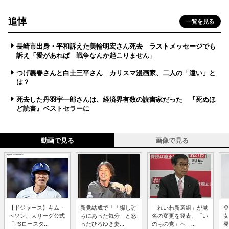
追悼
一覧を見る
長崎市出身・平和訴えた美輪明宏さん死去 ラストメッセージでも
訴え「愛があれば 戦争なんか起こりません」
つげ義春さんと白土三平さん カリスマ漫画家、二人の「違い」と
は？
死去した丹羽宇一郎さんは、経済界有数の読書家だった 『死ぬほ
ど読書』ベストセラーに
動画で見る
画像で見る
【ドジャース】キム・
新党結成で「「騙し討
「れいわ新選組」が党
登
ヘソン、大リーグ公式
ちにあった気分」と怒
名の変更を発表、「い
女
「PSロースタ...
ったひろゆき妻...
のちの党」へ ...
発