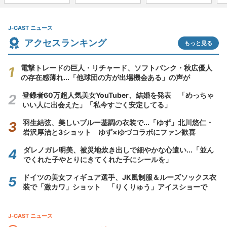
J-CAST ニュース
アクセスランキング
もっと見る
電撃トレードの巨人・リチャード、ソフトバンク・秋広優人
の存在感薄れ...「他球団の方が出場機会ある」の声が
登録者60万超人気美女YouTuber、結婚を発表 「めっちゃ
いい人に出会えた」「私今すごく安定してる」
羽生結弦、美しいブルー基調の衣装で...「ゆず」北川悠仁・
岩沢厚治と3ショット ゆず×ゆづコラボにファン歓喜
ダレノガレ明美、被災地炊き出しで細やかな心遣い...「並ん
でくれた子やとりにきてくれた子にシールを」
ドイツの美女フィギュア選手、JK風制服＆ルーズソックス衣
装で「激カワ」ショット 「りくりゅう」アイスショーで
J-CAST ニュース