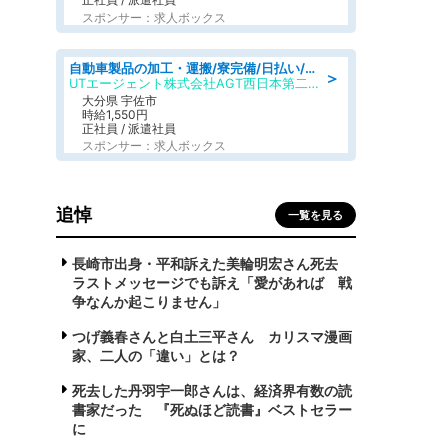
スポンサー：求人ボックス
自動車製品の加工・運搬/寮完備/日払い/工場・製造
＞
UTエージェント株式会社AGT西日本第二CU
大分県 宇佐市
時給1,550円
正社員 / 派遣社員
スポンサー：求人ボックス
追悼
一覧を見る
長崎市出身・平和訴えた美輪明宏さん死去
ラストメッセージでも訴え「愛があれば 戦
争なんか起こりません」
つげ義春さんと白土三平さん カリスマ漫画
家、二人の「違い」とは？
死去した丹羽宇一郎さんは、経済界有数の読
書家だった 『死ぬほど読書』ベストセラー
に