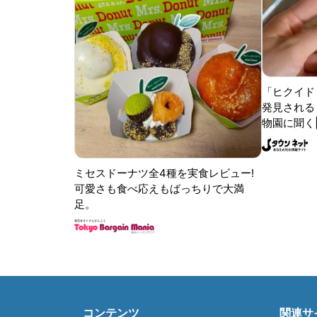
「ヒクイド
発見される 
物園に聞く
ミセスドーナツ全4種を実食レビュー!
可愛さも食べ応えもばっちりで大満
足。
コンテンツ
関連サ