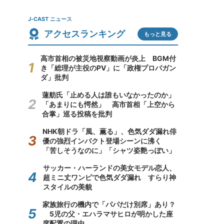
J-CAST ニュース
アクセスランキング
もっと見る
高市首相の被災地視察動画が炎上 BGM付
き「総理が主役のPV」に「政権プロパガン
ダ」批判
蓮舫氏「止める人は誰もいなかったのか」
「あまりにも愕然」 高市首相「上空から
合掌」巡る投稿を批判
NHK朝ドラ「風、薫る」、色気ダダ漏れ俳
優の強烈インパクト登場シーンに沸く
「苦しそうなのに」「シャツ姿艶っぽい」
サッカー・ハーランドの美女モデル恋人、
超ミニ丈ワンピで色気ダダ漏れ すらり神
スタイルの美貌
家族旅行の機内で「パパだけ別席」あり？
5児の父・エハラマサヒロが明かした座
席配置の理由