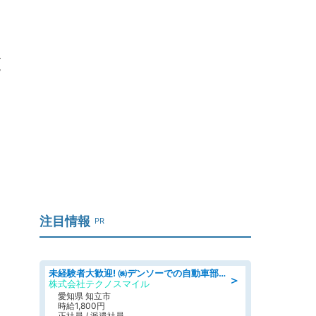
と
注目情報
PR
未経験者大歓迎! ㈱デンソーでの自動車部品の組立作業 denso aichi
＞
株式会社テクノスマイル
愛知県 知立市
時給1,800円
正社員 / 派遣社員