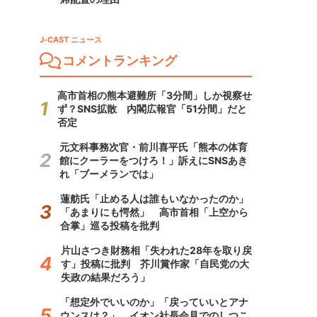
J-CAST ニュース
コメントランキング
高市首相の熊本避難所「3分間」しか視察せ
ず？SNS拡散 内閣広報官「51分間」だと
否定
元文科事務次官・前川喜平氏「熊本の体育
館にクーラーをつけろ！」訴えにSNSあき
れ「ブーメランでは」
蓮舫氏「止める人は誰もいなかったのか」
「あまりにも愕然」 高市首相「上空から
合掌」巡る投稿を批判
片山さつき財務相「失われた28年を取り戻
す」投稿に批判 芥川賞作家「自民党の大
失政の結果だろう」
「想定外でいいのか」「戻っていいとアナ
ウンスは？」 イオン社長会見でのしつこ