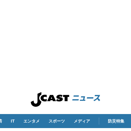
済
IT
エンタメ
スポーツ
メディア
防災特集