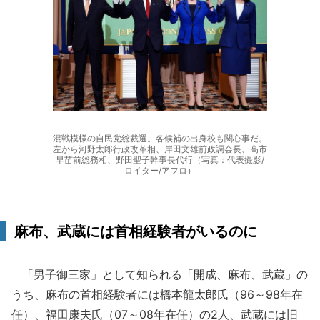
混戦模様の自民党総裁選。各候補の出身校も関心事だ。
左から河野太郎行政改革相、岸田文雄前政調会長、高市
早苗前総務相、野田聖子幹事長代行（写真：代表撮影/
ロイター/アフロ）
麻布、武蔵には首相経験者がいるのに
「男子御三家」として知られる「開成、麻布、武蔵」の
うち、麻布の首相経験者には橋本龍太郎氏（96～98年在
任）、福田康夫氏（07～08年在任）の2人、武蔵には旧