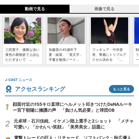
動画で見る
画像で見る
三田寛子、優雅な淡い
加藤茶の45歳年下
フィギュア・中井亜
制
黄色の着物姿で上品な
妻・綾菜、「美文字」
美、華麗にトリプルア
う
たたずまいで ...
手書き勉強ノート...
クセル決める 「...
一
J-CAST ニュース
アクセスランキング
もっと見る
顔面付近の155キロ直球にヘルメット叩きつけたDeNAルーキ
ー宮下朝陽に擁護の声 「負けん気必要」と球団OB
元卓球・石川佳純、イケメン陸上選手と2ショット 「メチャ
可愛い」「かわいい笑顔」「美男美女」話題に
電撃トレードの巨人・リチャード、ソフトバンク・秋広優人