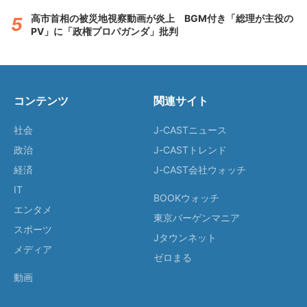
高市首相の被災地視察動画が炎上 BGM付き「総理が主役の
PV」に「政権プロパガンダ」批判
コンテンツ
関連サイト
社会
J-CASTニュース
政治
J-CASTトレンド
経済
J-CAST会社ウォッチ
IT
BOOKウォッチ
エンタメ
東京バーゲンマニア
スポーツ
Jタウンネット
メディア
ゼロまる
動画