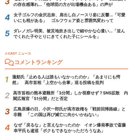
の存在感薄れ...「他球団の方が出場機会ある」の声が
女子ゴルフの金沢志奈、肩出し白ノースリ姿に反響...「可愛
いにも程がある」 ゴルフウェア姿と雰囲気変わって
ダレノガレ明美、被災地炊き出しで細やかな心遣い...「並ん
でくれた子やとりにきてくれた子にシールを」
J-CAST ニュース
コメントランキング
蓮舫氏「止める人は誰もいなかったのか」「あまりにも愕
然」 高市首相「上空から合掌」巡る投稿を批判
高市首相の熊本避難所「3分間」しか視察せず？SNS拡散 内
閣広報官「51分間」だと否定
広島原爆の日、小沢一郎氏が高市政権を「戦前回帰路線」と
非難 「この国は再び滅亡に向かいかねない」
なぜ「戻るな」と言えなかったのか イオン爆発事故で斎藤
幸平氏も逡巡「ボクもできなかっただろうなあ」