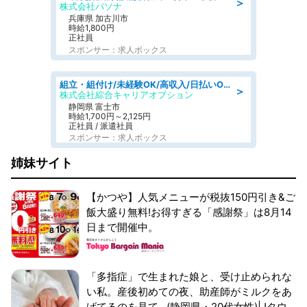
＞
株式会社パソナ
兵庫県 加古川市
時給1,800円
正社員
スポンサー：求人ボックス
組立・組付け/未経験OK/高収入/日払いOK/交替制/20・30・40代活躍中
＞
株式会社綜合キャリアオプション
静岡県 富士市
時給1,700円～2,125円
正社員 / 派遣社員
スポンサー：求人ボックス
姉妹サイト
【かつや】人気メニューが税抜150円引き&ご
飯大盛り無料!お得すぎる「感謝祭」は8月14
日まで開催中。
「多指症」で生まれた娘と、受け止められな
い私。産後初めての夜、助産師がミルクをあ
げてるのを見て...(静岡県・20代女性)|Jタウ