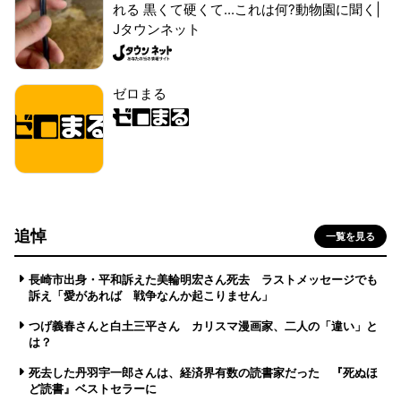
れる 黒くて硬くて...これは何?動物園に聞く|
Jタウンネット
ゼロまる
追悼
一覧を見る
長崎市出身・平和訴えた美輪明宏さん死去 ラストメッセージでも
訴え「愛があれば 戦争なんか起こりません」
つげ義春さんと白土三平さん カリスマ漫画家、二人の「違い」と
は？
死去した丹羽宇一郎さんは、経済界有数の読書家だった 『死ぬほ
ど読書』ベストセラーに