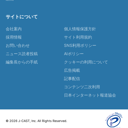
サイトについて
会社案内
個人情報保護方針
採用情報
サイト利用規約
お問い合わせ
SNS利用ポリシー
ニュース読者投稿
AIポリシー
編集長からの手紙
クッキーの利用について
広告掲載
記事配信
コンテンツ二次利用
日本インターネット報道協会
© 2026 J-CAST, Inc. All Rights Reserved.