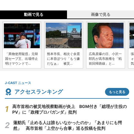
動画で見る
画像で見る
「異物使用疑惑」元韓
熊本市長、相次ぐ余震
広島原爆の日、小沢一
張
国セーブ王、出場停止
に本音ぽつり「もう嫌
郎氏が高市政権を「戦
ォ
明けマウンドで...
だなぁ」 被災...
前回帰路線」と...
気
J-CAST ニュース
アクセスランキング
もっと見る
高市首相の被災地視察動画が炎上 BGM付き「総理が主役の
PV」に「政権プロパガンダ」批判
蓮舫氏「止める人は誰もいなかったのか」「あまりにも愕
然」 高市首相「上空から合掌」巡る投稿を批判