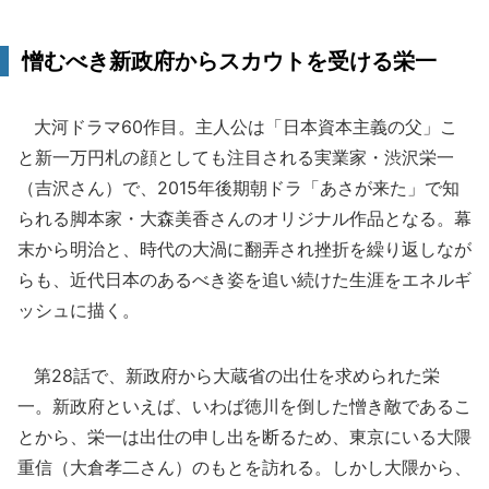
憎むべき新政府からスカウトを受ける栄一
大河ドラマ60作目。主人公は「日本資本主義の父」こ
と新一万円札の顔としても注目される実業家・渋沢栄一
（吉沢さん）で、2015年後期朝ドラ「あさが来た」で知
られる脚本家・大森美香さんのオリジナル作品となる。幕
末から明治と、時代の大渦に翻弄され挫折を繰り返しなが
らも、近代日本のあるべき姿を追い続けた生涯をエネルギ
ッシュに描く。
第28話で、新政府から大蔵省の出仕を求められた栄
一。新政府といえば、いわば徳川を倒した憎き敵であるこ
とから、栄一は出仕の申し出を断るため、東京にいる大隈
重信（大倉孝二さん）のもとを訪れる。しかし大隈から、