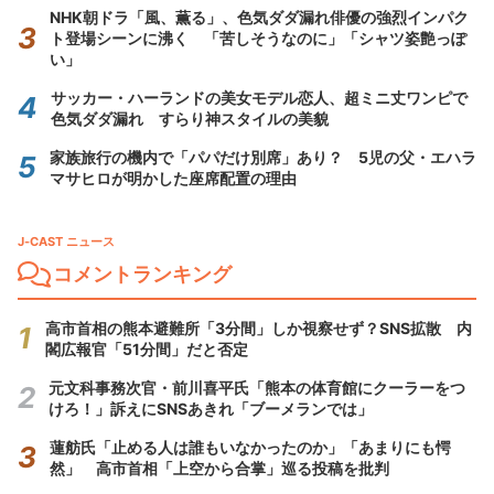
NHK朝ドラ「風、薫る」、色気ダダ漏れ俳優の強烈インパク
ト登場シーンに沸く 「苦しそうなのに」「シャツ姿艶っぽ
い」
サッカー・ハーランドの美女モデル恋人、超ミニ丈ワンピで
色気ダダ漏れ すらり神スタイルの美貌
家族旅行の機内で「パパだけ別席」あり？ 5児の父・エハラ
マサヒロが明かした座席配置の理由
J-CAST ニュース
コメントランキング
高市首相の熊本避難所「3分間」しか視察せず？SNS拡散 内
閣広報官「51分間」だと否定
元文科事務次官・前川喜平氏「熊本の体育館にクーラーをつ
けろ！」訴えにSNSあきれ「ブーメランでは」
蓮舫氏「止める人は誰もいなかったのか」「あまりにも愕
然」 高市首相「上空から合掌」巡る投稿を批判