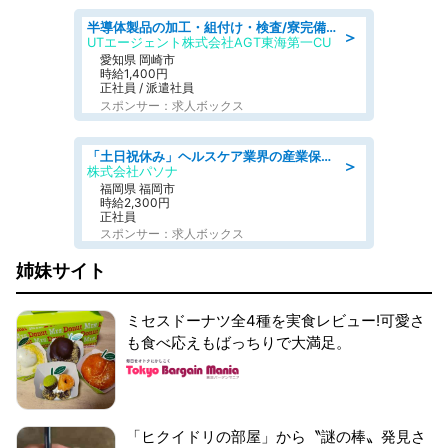
半導体製品の加工・組付け・検査/寮完備/日勤/日払い/工場・製造
＞
UTエージェント株式会社AGT東海第一CU
愛知県 岡崎市
時給1,400円
正社員 / 派遣社員
スポンサー：求人ボックス
「土日祝休み」ヘルスケア業界の産業保健師/高時給/未経験OK/要資格:保健師、正看護師
＞
株式会社パソナ
福岡県 福岡市
時給2,300円
正社員
スポンサー：求人ボックス
姉妹サイト
ミセスドーナツ全4種を実食レビュー!可愛さ
も食べ応えもばっちりで大満足。
「ヒクイドリの部屋」から〝謎の棒〟発見さ