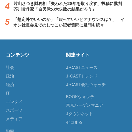
片山さつき財務相「失われた28年を取り戻す」投稿に批判
芥川賞作家「自民党の大失政の結果だろう」
「想定外でいいのか」「戻っていいとアナウンスは？」 イ
オン社長会見でのしつこい記者質問に疑問も続々
コンテンツ
関連サイト
社会
J-CASTニュース
政治
J-CASTトレンド
経済
J-CAST会社ウォッチ
IT
BOOKウォッチ
エンタメ
東京バーゲンマニア
スポーツ
Jタウンネット
メディア
ゼロまる
動画