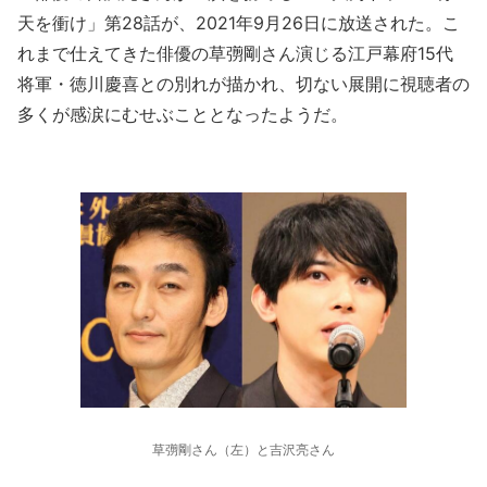
天を衝け」第28話が、2021年9月26日に放送された。こ
れまで仕えてきた俳優の草彅剛さん演じる江戸幕府15代
将軍・徳川慶喜との別れが描かれ、切ない展開に視聴者の
多くが感涙にむせぶこととなったようだ。
草彅剛さん（左）と吉沢亮さん