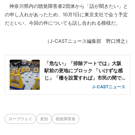
神奈川県内の聴覚障害者2団体から「話が聞きたい」と
の申し入れがあったため、10月1日に東京支社で会う予定
だといい、今回の件についても話し合われる模様だ。
（J-CASTニュース編集部 野口博之）
「危ない」「排除アートでは」大阪
駅前の更地にブロック 「いけずな感
じ」「柵を設置すれば」市民の間で
賛否
J-CASTニュース
ロープウェイ
差別
聴覚障害者