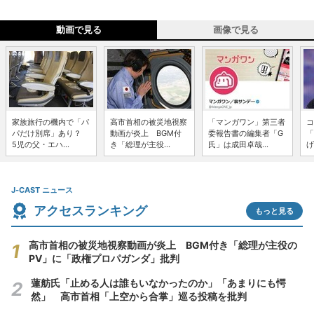
動画で見る
画像で見る
家族旅行の機内で「パ
高市首相の被災地視察
「マンガワン」第三者
コ
パだけ別席」あり？
動画が炎上 BGM付
委報告書の編集者「G
「
5児の父・エハ...
き「総理が主役...
氏」は成田卓哉...
げ
J-CAST ニュース
アクセスランキング
もっと見る
高市首相の被災地視察動画が炎上 BGM付き「総理が主役の
PV」に「政権プロパガンダ」批判
蓮舫氏「止める人は誰もいなかったのか」「あまりにも愕
然」 高市首相「上空から合掌」巡る投稿を批判