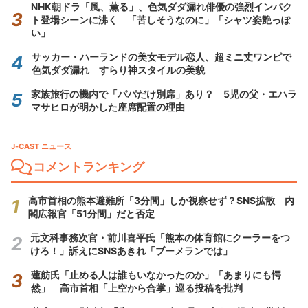
NHK朝ドラ「風、薫る」、色気ダダ漏れ俳優の強烈インパク
ト登場シーンに沸く 「苦しそうなのに」「シャツ姿艶っぽ
い」
サッカー・ハーランドの美女モデル恋人、超ミニ丈ワンピで
色気ダダ漏れ すらり神スタイルの美貌
家族旅行の機内で「パパだけ別席」あり？ 5児の父・エハラ
マサヒロが明かした座席配置の理由
J-CAST ニュース
コメントランキング
高市首相の熊本避難所「3分間」しか視察せず？SNS拡散 内
閣広報官「51分間」だと否定
元文科事務次官・前川喜平氏「熊本の体育館にクーラーをつ
けろ！」訴えにSNSあきれ「ブーメランでは」
蓮舫氏「止める人は誰もいなかったのか」「あまりにも愕
然」 高市首相「上空から合掌」巡る投稿を批判