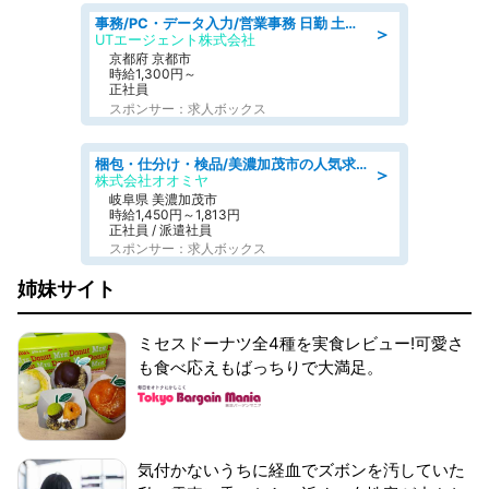
事務/PC・データ入力/営業事務 日勤 土日祝休 未経験歓迎 おしゃれOK総合事務
＞
UTエージェント株式会社
京都府 京都市
時給1,300円～
正社員
スポンサー：求人ボックス
梱包・仕分け・検品/美濃加茂市の人気求人仕分け/高時給/長期休暇充実
＞
株式会社オオミヤ
岐阜県 美濃加茂市
時給1,450円～1,813円
正社員 / 派遣社員
スポンサー：求人ボックス
姉妹サイト
ミセスドーナツ全4種を実食レビュー!可愛さ
も食べ応えもばっちりで大満足。
気付かないうちに経血でズボンを汚していた