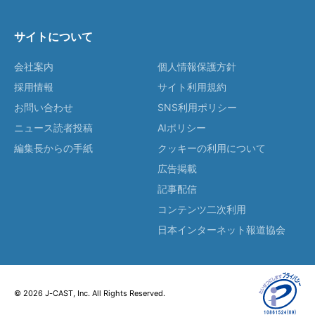
サイトについて
会社案内
個人情報保護方針
採用情報
サイト利用規約
お問い合わせ
SNS利用ポリシー
ニュース読者投稿
AIポリシー
編集長からの手紙
クッキーの利用について
広告掲載
記事配信
コンテンツ二次利用
日本インターネット報道協会
© 2026 J-CAST, Inc. All Rights Reserved.