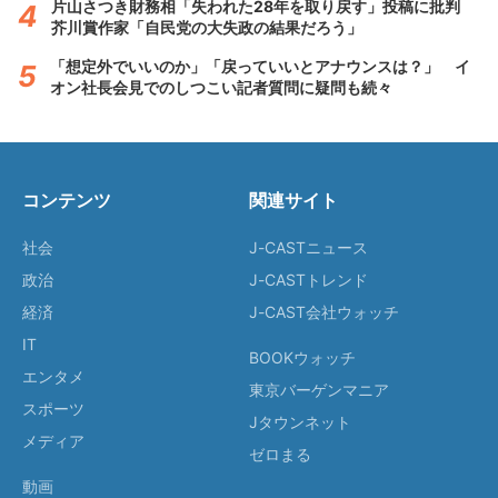
片山さつき財務相「失われた28年を取り戻す」投稿に批判
芥川賞作家「自民党の大失政の結果だろう」
「想定外でいいのか」「戻っていいとアナウンスは？」 イ
オン社長会見でのしつこい記者質問に疑問も続々
コンテンツ
関連サイト
社会
J-CASTニュース
政治
J-CASTトレンド
経済
J-CAST会社ウォッチ
IT
BOOKウォッチ
エンタメ
東京バーゲンマニア
スポーツ
Jタウンネット
メディア
ゼロまる
動画