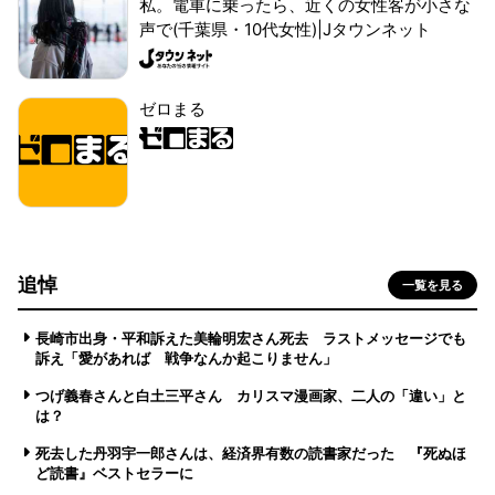
私。電車に乗ったら、近くの女性客が小さな
声で(千葉県・10代女性)|Jタウンネット
ゼロまる
追悼
一覧を見る
長崎市出身・平和訴えた美輪明宏さん死去 ラストメッセージでも
訴え「愛があれば 戦争なんか起こりません」
つげ義春さんと白土三平さん カリスマ漫画家、二人の「違い」と
は？
死去した丹羽宇一郎さんは、経済界有数の読書家だった 『死ぬほ
ど読書』ベストセラーに