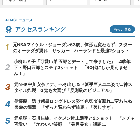
J-CAST ニュース
アクセスランキング
もっと見る
元NBAマイケル・ジョーダン63歳、体形も変わらず...スター
のオーラダダ漏れ サッカー・ハーランドと最強2ショット
小柳ルミ子「可愛い弟 五郎とデートして来ました」...4歳年
下・野口五郎とステキ2ショット 「40代にしか見えませ
ん！」
元NHK中川安奈アナ、へそ出し＆ド派手巨人ユニ姿で...神ス
タイル炸裂 G党も大喜び「反則級のビジュアル」
伊藤蘭、透け感黒ロングドレス姿で色気ダダ漏れ...変わらぬ
美貌の衝撃 「ずっと変わらず綺麗」「美しすぎ」
元卓球・石川佳純、イケメン陸上選手と2ショット 「メチャ
可愛い」「かわいい笑顔」「美男美女」話題に