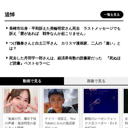
追悼
一覧を見る
長崎市出身・平和訴えた美輪明宏さん死去 ラストメッセージでも
訴え「愛があれば 戦争なんか起こりません」
つげ義春さんと白土三平さん カリスマ漫画家、二人の「違い」と
は？
死去した丹羽宇一郎さんは、経済界有数の読書家だった 『死ぬほ
ど読書』ベストセラーに
動画で見る
画像で見る
「鬼滅の刃」禰豆子役
ナイツ・塙宣之、You
解散のレペゼンフォッ
女
の声優・鬼頭明里の姿
Tuberヒカルの落語家
クス元リーダー・DJ S
利
にネット騒然 ...
デビュー...
HACHO...
ッ