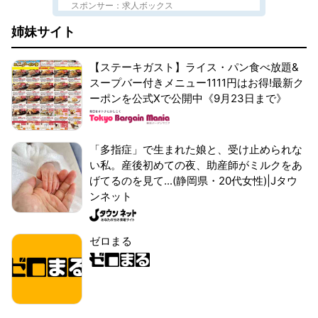
スポンサー：求人ボックス
姉妹サイト
【ステーキガスト】ライス・パン食べ放題&
スープバー付きメニュー1111円はお得!最新ク
ーポンを公式Xで公開中《9月23日まで》
「多指症」で生まれた娘と、受け止められな
い私。産後初めての夜、助産師がミルクをあ
げてるのを見て...(静岡県・20代女性)|Jタウ
ンネット
ゼロまる