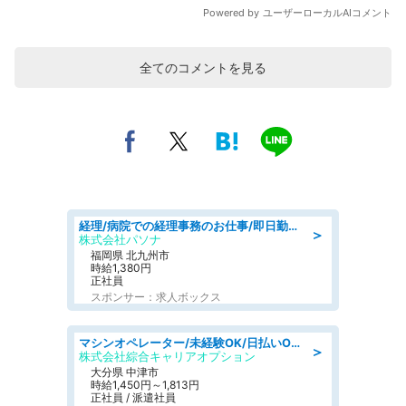
全てのコメントを見る
経理/病院での経理事務のお仕事/即日勤務可/車通勤可/経理/一般事務
＞
株式会社パソナ
福岡県 北九州市
時給1,380円
正社員
スポンサー：求人ボックス
マシンオペレーター/未経験OK/日払いOK/寮費無料/交替制/20・30・40代活躍中
＞
株式会社綜合キャリアオプション
大分県 中津市
時給1,450円～1,813円
正社員 / 派遣社員