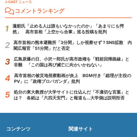
J-CAST ニュース
コメントランキング
蓮舫氏「止める人は誰もいなかったのか」「あまりにも愕
然」 高市首相「上空から合掌」巡る投稿を批判
高市首相の熊本避難所「3分間」しか視察せず？SNS拡散 内
閣広報官「51分間」だと否定
広島原爆の日、小沢一郎氏が高市政権を「戦前回帰路線」と
非難 「この国は再び滅亡に向かいかねない」
高市首相の被災地視察動画が炎上 BGM付き「総理が主役の
PV」に「政権プロパガンダ」批判
処分の東大教授が大学サイトに仕込んだ「不適切な言葉」と
は？ 各紙は「六四天安門」と報道も...大学側は説明拒否
コンテンツ
関連サイト