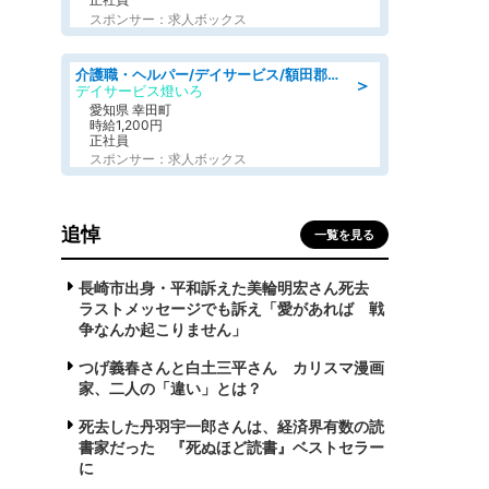
スポンサー：求人ボックス
介護職・ヘルパー/デイサービス/額田郡幸田町/JR東海道本線 幸田/愛知県
＞
デイサービス燈いろ
愛知県 幸田町
時給1,200円
正社員
スポンサー：求人ボックス
追悼
一覧を見る
長崎市出身・平和訴えた美輪明宏さん死去
ラストメッセージでも訴え「愛があれば 戦
争なんか起こりません」
つげ義春さんと白土三平さん カリスマ漫画
家、二人の「違い」とは？
死去した丹羽宇一郎さんは、経済界有数の読
書家だった 『死ぬほど読書』ベストセラー
に