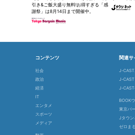
引き&ご飯大盛り無料!お得すぎる「感
謝祭」は8月14日まで開催中。
コンテンツ
関連サ
社会
J-CAS
政治
J-CAS
経済
J-CA
IT
BOOK
エンタメ
東京バ
スポーツ
Jタウン
メディア
ゼロま