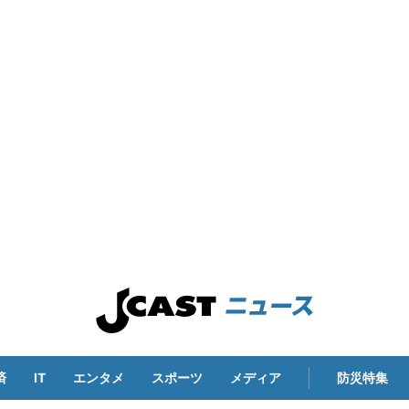
済
IT
エンタメ
スポーツ
メディア
防災特集