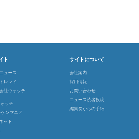
イト
サイトについて
Tニュース
会社案内
Tトレンド
採用情報
ST会社ウォッチ
お問い合わせ
ニュース読者投稿
ウォッチ
編集長からの手紙
ーゲンマニア
ネット
る