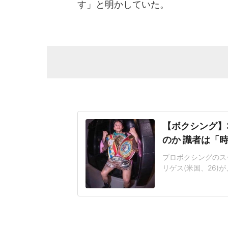
す」と明かしていた。
【ボクシング】
のか 識者は「時
プロボクシングのス
リゲス(米国、26)
タム級王者アントニ
げようかと検討して
尚弥(大橋、33)
実現する可能