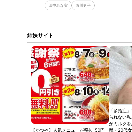
田中みな実
西川史子
姉妹サイト
「多指症」
られない私
がミルクをあ
【かつや】人気メニューが税抜150円
県・20代女