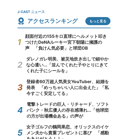
J-CAST ニュース
アクセスランキング
もっと見る
顔面付近の155キロ直球にヘルメット叩き
つけたDeNAルーキー宮下朝陽に擁護の
声 「負けん気必要」と球団OB
ダレノガレ明美、被災地炊き出しで細やか
な心遣い...「並んでくれた子やとりにきて
くれた子にシールを」
登録者60万超人気美女YouTuber、結婚を
発表 「めっちゃいい人に出会えた」「私
今すごく安定してる」
電撃トレードの巨人・リチャード、ソフト
バンク・秋広優人の存在感薄れ...「他球団
の方が出場機会ある」の声が
女子ゴルフの鶴岡果恋、オリックスのイケ
メン夫から貴重プレゼントに喜び 「感動
をありがとう！！」