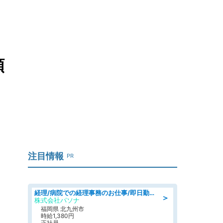
」
頼
注目情報
PR
経理/病院での経理事務のお仕事/即日勤務可/車通勤可/経理/一般事務
＞
株式会社パソナ
福岡県 北九州市
時給1,380円
正社員