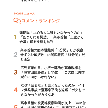
J-CAST ニュース
コメントランキング
蓮舫氏「止める人は誰もいなかったのか」
「あまりにも愕然」 高市首相「上空から
合掌」巡る投稿を批判
高市首相の熊本避難所「3分間」しか視察
せず？SNS拡散 内閣広報官「51分間」だ
と否定
広島原爆の日、小沢一郎氏が高市政権を
「戦前回帰路線」と非難 「この国は再び
滅亡に向かいかねない」
なぜ「戻るな」と言えなかったのか イオ
ン爆発事故で斎藤幸平氏も逡巡「ボクもで
きなかっただろうなあ」
高市首相の被災地視察動画が炎上 BGM付
き「総理が主役のPV」に「政権プロパガン