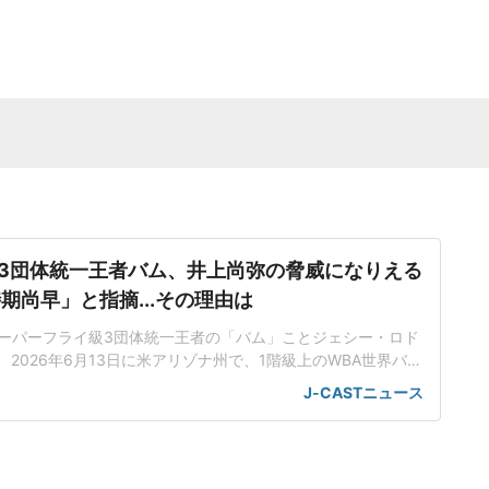
3団体統一王者バム、井上尚弥の脅威になりえる
期尚早」と指摘...その理由は
ーパーフライ級3団体統一王者の「バム」ことジェシー・ロド
が、2026年6月13日に米アリゾナ州で、1階級上のWBA世界バン
オ・バルガス(米国、29)に挑戦する。「井上はフェザー級に上
J-CASTニュース
いる最中」バムは、スーパーバンタム級4団体統一王者・井上
の次期挑戦者候補に挙がっており、バルガスに勝利すれば対戦が