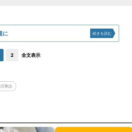
題に
続きを読む
2
全文表示
新庄剛志