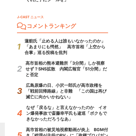
J-CAST ニュース
コメントランキング
蓮舫氏「止める人は誰もいなかったのか」
「あまりにも愕然」 高市首相「上空から
合掌」巡る投稿を批判
高市首相の熊本避難所「3分間」しか視察
せず？SNS拡散 内閣広報官「51分間」だ
と否定
広島原爆の日、小沢一郎氏が高市政権を
「戦前回帰路線」と非難 「この国は再び
滅亡に向かいかねない」
なぜ「戻るな」と言えなかったのか イオ
ン爆発事故で斎藤幸平氏も逡巡「ボクもで
きなかっただろうなあ」
高市首相の被災地視察動画が炎上 BGM付
き「総理が主役のPV」に「政権プロパガン