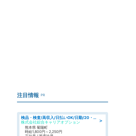
注目情報
PR
検品・検査/高収入/日払いOK/日勤/20・30・40代活躍中/製造 工場
＞
株式会社綜合キャリアオプション
熊本県 菊陽町
時給1,800円～2,250円
正社員 / 派遣社員