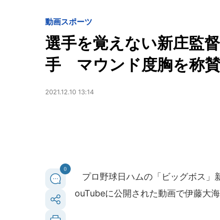
動画
スポーツ
選手を覚えない新庄監
手 マウンド度胸を称
2021.12.10 13:14
0
プロ野球日ハムの「ビッグボス」新庄
ouTubeに公開された動画で伊藤