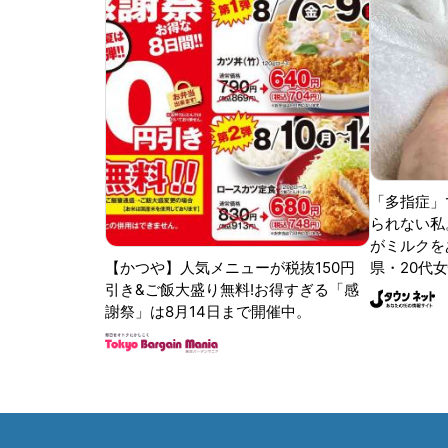
「多指症」
られない私
がミルクをあ
【かつや】人気メニューが税抜150円
県・20代女
引き&ご飯大盛り無料!お得すぎる「感
謝祭」は8月14日まで開催中。