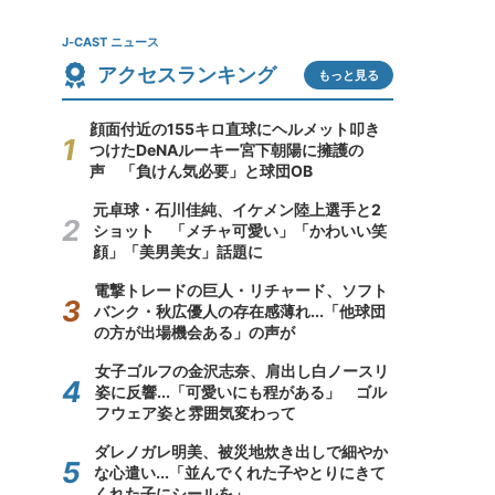
J-CAST ニュース
アクセスランキング
もっと見る
顔面付近の155キロ直球にヘルメット叩き
つけたDeNAルーキー宮下朝陽に擁護の
声 「負けん気必要」と球団OB
元卓球・石川佳純、イケメン陸上選手と2
ショット 「メチャ可愛い」「かわいい笑
顔」「美男美女」話題に
電撃トレードの巨人・リチャード、ソフト
バンク・秋広優人の存在感薄れ...「他球団
の方が出場機会ある」の声が
女子ゴルフの金沢志奈、肩出し白ノースリ
姿に反響...「可愛いにも程がある」 ゴル
フウェア姿と雰囲気変わって
ダレノガレ明美、被災地炊き出しで細やか
な心遣い...「並んでくれた子やとりにきて
くれた子にシールを」