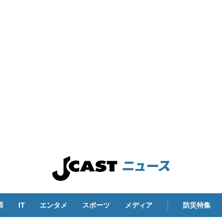
済
IT
エンタメ
スポーツ
メディア
防災特集