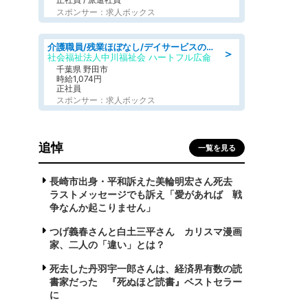
スポンサー：求人ボックス
介護職員/残業ほぼなし/デイサービスの介護職
＞
社会福祉法人中川福祉会 ハートフル広侖
千葉県 野田市
時給1,074円
正社員
スポンサー：求人ボックス
追悼
一覧を見る
長崎市出身・平和訴えた美輪明宏さん死去
ラストメッセージでも訴え「愛があれば 戦
争なんか起こりません」
つげ義春さんと白土三平さん カリスマ漫画
家、二人の「違い」とは？
死去した丹羽宇一郎さんは、経済界有数の読
書家だった 『死ぬほど読書』ベストセラー
に