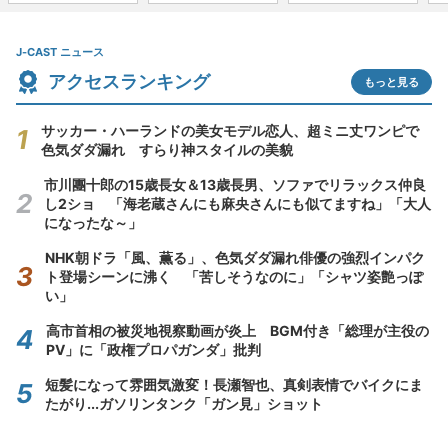
J-CAST ニュース
アクセスランキング
もっと見る
サッカー・ハーランドの美女モデル恋人、超ミニ丈ワンピで
色気ダダ漏れ すらり神スタイルの美貌
市川團十郎の15歳長女＆13歳長男、ソファでリラックス仲良
し2ショ 「海老蔵さんにも麻央さんにも似てますね」「大人
になったな～」
NHK朝ドラ「風、薫る」、色気ダダ漏れ俳優の強烈インパク
ト登場シーンに沸く 「苦しそうなのに」「シャツ姿艶っぽ
い」
高市首相の被災地視察動画が炎上 BGM付き「総理が主役の
PV」に「政権プロパガンダ」批判
短髪になって雰囲気激変！長瀬智也、真剣表情でバイクにま
たがり...ガソリンタンク「ガン見」ショット