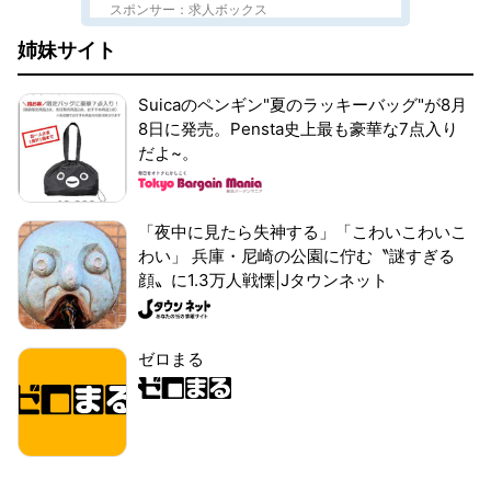
スポンサー：求人ボックス
姉妹サイト
Suicaのペンギン"夏のラッキーバッグ"が8月
8日に発売。Pensta史上最も豪華な7点入り
だよ~。
「夜中に見たら失神する」「こわいこわいこ
わい」 兵庫・尼崎の公園に佇む〝謎すぎる
顔〟に1.3万人戦慄|Jタウンネット
ゼロまる