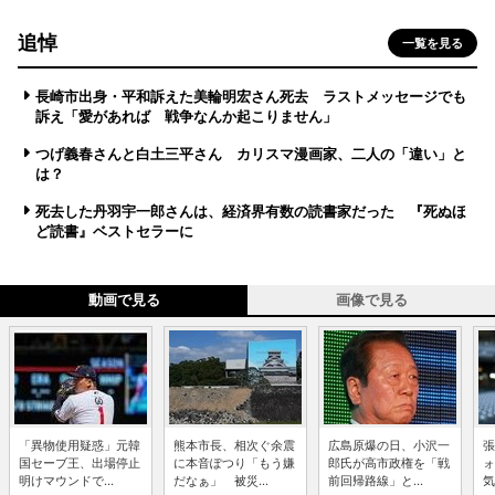
追悼
一覧を見る
長崎市出身・平和訴えた美輪明宏さん死去 ラストメッセージでも
訴え「愛があれば 戦争なんか起こりません」
つげ義春さんと白土三平さん カリスマ漫画家、二人の「違い」と
は？
死去した丹羽宇一郎さんは、経済界有数の読書家だった 『死ぬほ
ど読書』ベストセラーに
動画で見る
画像で見る
「異物使用疑惑」元韓
熊本市長、相次ぐ余震
広島原爆の日、小沢一
張
国セーブ王、出場停止
に本音ぽつり「もう嫌
郎氏が高市政権を「戦
ォ
明けマウンドで...
だなぁ」 被災...
前回帰路線」と...
気