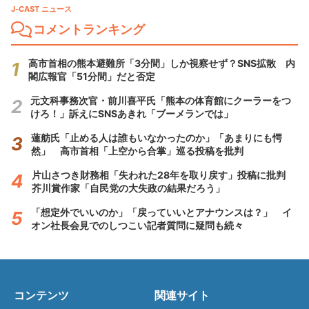
J-CAST ニュース
コメントランキング
高市首相の熊本避難所「3分間」しか視察せず？SNS拡散 内
閣広報官「51分間」だと否定
元文科事務次官・前川喜平氏「熊本の体育館にクーラーをつ
けろ！」訴えにSNSあきれ「ブーメランでは」
蓮舫氏「止める人は誰もいなかったのか」「あまりにも愕
然」 高市首相「上空から合掌」巡る投稿を批判
片山さつき財務相「失われた28年を取り戻す」投稿に批判
芥川賞作家「自民党の大失政の結果だろう」
「想定外でいいのか」「戻っていいとアナウンスは？」 イ
オン社長会見でのしつこい記者質問に疑問も続々
コンテンツ
関連サイト