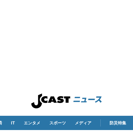
済
IT
エンタメ
スポーツ
メディア
防災特集