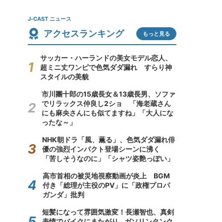
J-CAST ニュース
アクセスランキング
もっと見る
サッカー・ハーランドの美女モデル恋人、
超ミニ丈ワンピで色気ダダ漏れ すらり神
スタイルの美貌
市川團十郎の15歳長女＆13歳長男、ソファ
でリラックス仲良し2ショ 「海老蔵さん
にも麻央さんにも似てますね」「大人にな
ったな～」
NHK朝ドラ「風、薫る」、色気ダダ漏れ俳
優の強烈インパクト登場シーンに沸く
「苦しそうなのに」「シャツ姿艶っぽい」
高市首相の被災地視察動画が炎上 BGM
付き「総理が主役のPV」に「政権プロパ
ガンダ」批判
短髪になって雰囲気激変！長瀬智也、真剣
表情でバイクにまたがり...ガソリンタンク