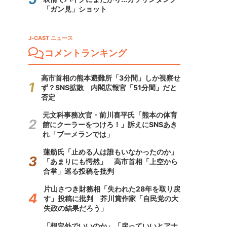
「ガン見」ショット
J-CAST ニュース
コメントランキング
高市首相の熊本避難所「3分間」しか視察せ
ず？SNS拡散 内閣広報官「51分間」だと
否定
元文科事務次官・前川喜平氏「熊本の体育
館にクーラーをつけろ！」訴えにSNSあき
れ「ブーメランでは」
蓮舫氏「止める人は誰もいなかったのか」
「あまりにも愕然」 高市首相「上空から
合掌」巡る投稿を批判
片山さつき財務相「失われた28年を取り戻
す」投稿に批判 芥川賞作家「自民党の大
失政の結果だろう」
「想定外でいいのか」「戻っていいとアナ