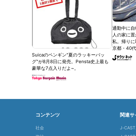
通勤中に自
人の家に置
私。帰りに取
京都・40代
Suicaのペンギン"夏のラッキーバッ
グ"が8月8日に発売。Pensta史上最も
豪華な7点入りだよ~。
コンテンツ
関連サ
社会
J-CAS