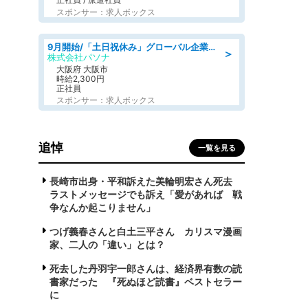
スポンサー：求人ボックス
9月開始/「土日祝休み」グローバル企業での産業保健のお仕事/保健師/高時給/残業なし/服装自由
＞
株式会社パソナ
大阪府 大阪市
時給2,300円
正社員
スポンサー：求人ボックス
追悼
一覧を見る
長崎市出身・平和訴えた美輪明宏さん死去
ラストメッセージでも訴え「愛があれば 戦
争なんか起こりません」
つげ義春さんと白土三平さん カリスマ漫画
家、二人の「違い」とは？
死去した丹羽宇一郎さんは、経済界有数の読
書家だった 『死ぬほど読書』ベストセラー
に