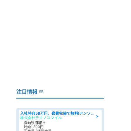
注目情報
PR
入社特典58万円、寮費完備で無料!デンソーで働こう!自動車工場で小型部品の検査業務 denso aichi
＞
株式会社テクノスマイル
愛知県 蒲郡市
時給1,800円
正社員 / 派遣社員