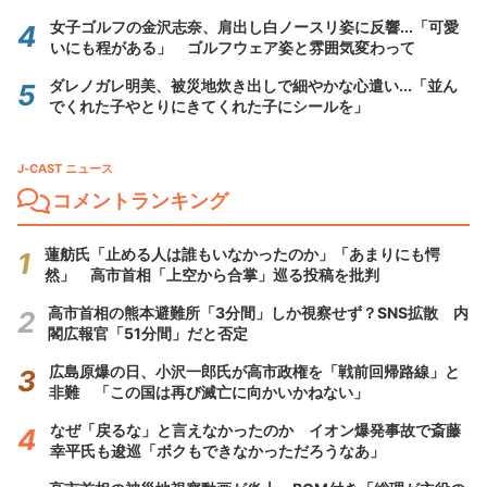
女子ゴルフの金沢志奈、肩出し白ノースリ姿に反響...「可愛
いにも程がある」 ゴルフウェア姿と雰囲気変わって
ダレノガレ明美、被災地炊き出しで細やかな心遣い...「並ん
でくれた子やとりにきてくれた子にシールを」
J-CAST ニュース
コメントランキング
蓮舫氏「止める人は誰もいなかったのか」「あまりにも愕
然」 高市首相「上空から合掌」巡る投稿を批判
高市首相の熊本避難所「3分間」しか視察せず？SNS拡散 内
閣広報官「51分間」だと否定
広島原爆の日、小沢一郎氏が高市政権を「戦前回帰路線」と
非難 「この国は再び滅亡に向かいかねない」
なぜ「戻るな」と言えなかったのか イオン爆発事故で斎藤
幸平氏も逡巡「ボクもできなかっただろうなあ」