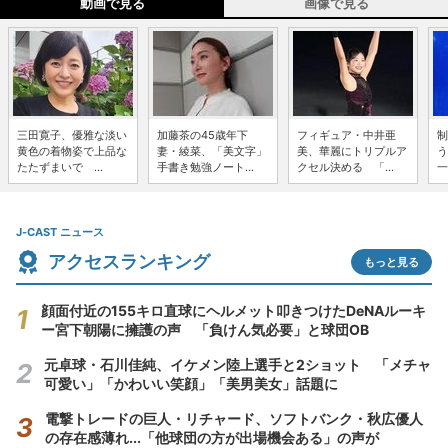
動画で見る
画像で見る
三田寛子、優雅な淡い
加藤茶の45歳年下
フィギュア・中井亜
制
黄色の着物姿で上品な
妻・綾菜、「美文字」
美、華麗にトリプルア
う
たたずまいで ...
手書き勉強ノート...
クセル決める 「...
一
J-CAST ニュース
アクセスランキング
もっと見る
顔面付近の155キロ直球にヘルメット叩きつけたDeNAルーキ
ー宮下朝陽に擁護の声 「負けん気必要」と球団OB
元卓球・石川佳純、イケメン陸上選手と2ショット 「メチャ
可愛い」「かわいい笑顔」「美男美女」話題に
電撃トレードの巨人・リチャード、ソフトバンク・秋広優人
の存在感薄れ...「他球団の方が出場機会ある」の声が