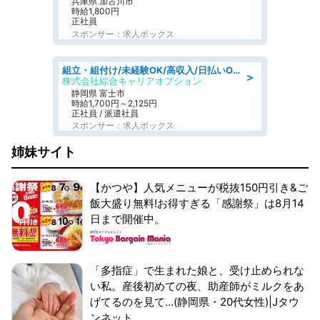
兵庫県 加古川市
時給1,800円
正社員
スポンサー：求人ボックス
組立・組付け/未経験OK/高収入/日払いOK/寮費無料/交替制
＞
株式会社綜合キャリアオプション
静岡県 富士市
時給1,700円～2,125円
正社員 / 派遣社員
スポンサー：求人ボックス
姉妹サイト
【かつや】人気メニューが税抜150円引き&ご
飯大盛り無料!お得すぎる「感謝祭」は8月14
日まで開催中。
「多指症」で生まれた娘と、受け止められな
い私。産後初めての夜、助産師がミルクをあ
げてるのを見て...(静岡県・20代女性)|Jタウ
ンネット