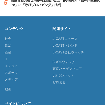
高市首相の被災地視察動画が炎上 BGM付き「総理が主役の
PV」に「政権プロパガンダ」批判
コンテンツ
関連サイト
社会
J-CASTニュース
政治
J-CASTトレンド
経済
J-CAST会社ウォッチ
IT
BOOKウォッチ
エンタメ
東京バーゲンマニア
スポーツ
Jタウンネット
メディア
ゼロまる
動画
サイトについて