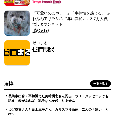
「可愛いのにホラー」「事件性を感じる」 ふ
わふわアザラシの〝赤い異変〟に3.2万人戦
慄|Jタウンネット
ゼロまる
追悼
一覧を見る
長崎市出身・平和訴えた美輪明宏さん死去 ラストメッセージでも
訴え「愛があれば 戦争なんか起こりません」
つげ義春さんと白土三平さん カリスマ漫画家、二人の「違い」と
は？