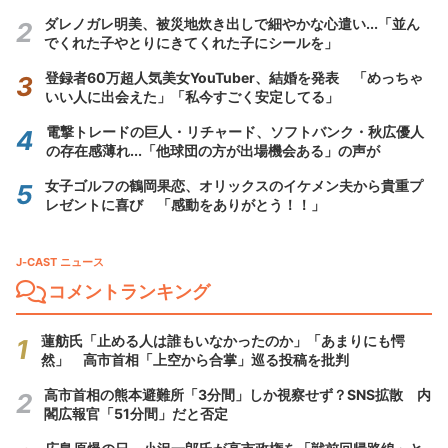
ダレノガレ明美、被災地炊き出しで細やかな心遣い...「並ん
でくれた子やとりにきてくれた子にシールを」
登録者60万超人気美女YouTuber、結婚を発表 「めっちゃ
いい人に出会えた」「私今すごく安定してる」
電撃トレードの巨人・リチャード、ソフトバンク・秋広優人
の存在感薄れ...「他球団の方が出場機会ある」の声が
女子ゴルフの鶴岡果恋、オリックスのイケメン夫から貴重プ
レゼントに喜び 「感動をありがとう！！」
J-CAST ニュース
コメントランキング
蓮舫氏「止める人は誰もいなかったのか」「あまりにも愕
然」 高市首相「上空から合掌」巡る投稿を批判
高市首相の熊本避難所「3分間」しか視察せず？SNS拡散 内
閣広報官「51分間」だと否定