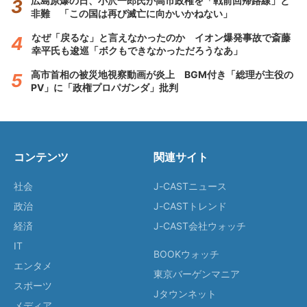
広島原爆の日、小沢一郎氏が高市政権を「戦前回帰路線」と
非難 「この国は再び滅亡に向かいかねない」
なぜ「戻るな」と言えなかったのか イオン爆発事故で斎藤
幸平氏も逡巡「ボクもできなかっただろうなあ」
高市首相の被災地視察動画が炎上 BGM付き「総理が主役の
PV」に「政権プロパガンダ」批判
コンテンツ
関連サイト
社会
J-CASTニュース
政治
J-CASTトレンド
経済
J-CAST会社ウォッチ
IT
BOOKウォッチ
エンタメ
東京バーゲンマニア
スポーツ
Jタウンネット
メディア