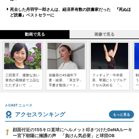
死去した丹羽宇一郎さんは、経済界有数の読書家だった 『死ぬほ
ど読書』ベストセラーに
動画で見る
画像で見る
三田寛子、優雅な淡い
加藤茶の45歳年下
フィギュア・中井亜
制
黄色の着物姿で上品な
妻・綾菜、「美文字」
美、華麗にトリプルア
う
たたずまいで ...
手書き勉強ノート...
クセル決める 「...
一
J-CAST ニュース
アクセスランキング
もっと見る
顔面付近の155キロ直球にヘルメット叩きつけたDeNAルーキ
ー宮下朝陽に擁護の声 「負けん気必要」と球団OB