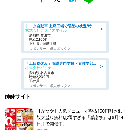
トヨタ自動車 上郷工場で部品の検査/特典168万/tutumi
＞
株式会社テクノスマイル
愛知県 豊田市
時給2,100円
正社員 / 派遣社員
スポンサー：求人ボックス
「土日祝休み」看護専門学校・看護学部での教員業務/高時給/要資格:保健師、正看護師
＞
株式会社パソナ
愛知県 名古屋市
時給2,200円
正社員
スポンサー：求人ボックス
姉妹サイト
【かつや】人気メニューが税抜150円引き&ご
飯大盛り無料!お得すぎる「感謝祭」は8月14
日まで開催中。