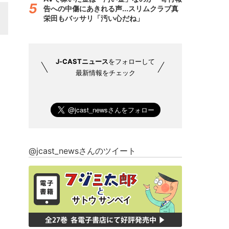
告への中傷にあきれる声...スリムクラブ真
栄田もバッサリ「汚い心だね」
J-CASTニュース
をフォローして
最新情報をチェック
@jcast_newsさんのツイート