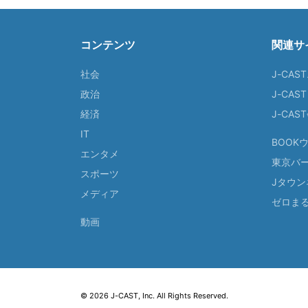
コンテンツ
関連サ
社会
J-CAS
政治
J-CAS
経済
J-CA
IT
BOOK
エンタメ
東京バ
スポーツ
Jタウン
メディア
ゼロま
動画
© 2026 J-CAST, Inc. All Rights Reserved.