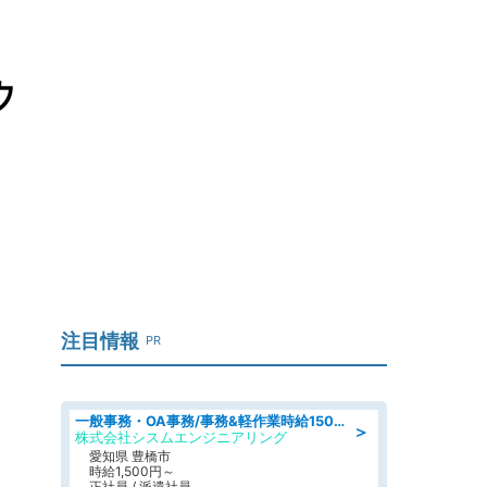
ウ
注目情報
PR
一般事務・OA事務/事務&軽作業時給1500円土日祝休み各種社保完備
＞
株式会社シスムエンジニアリング
愛知県 豊橋市
時給1,500円～
正社員 / 派遣社員