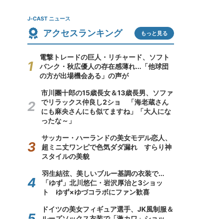
J-CAST ニュース
アクセスランキング
もっと見る
電撃トレードの巨人・リチャード、ソフト
バンク・秋広優人の存在感薄れ...「他球団
の方が出場機会ある」の声が
市川團十郎の15歳長女＆13歳長男、ソファ
でリラックス仲良し2ショ 「海老蔵さん
にも麻央さんにも似てますね」「大人にな
ったな～」
サッカー・ハーランドの美女モデル恋人、
超ミニ丈ワンピで色気ダダ漏れ すらり神
スタイルの美貌
羽生結弦、美しいブルー基調の衣装で...
「ゆず」北川悠仁・岩沢厚治と3ショッ
ト ゆず×ゆづコラボにファン歓喜
ドイツの美女フィギュア選手、JK風制服＆
ルーズソックス衣装で「激カワ」ショッ