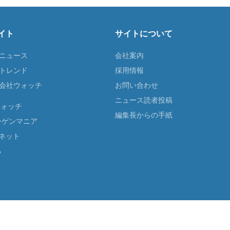
イト
サイトについて
Tニュース
会社案内
Tトレンド
採用情報
ST会社ウォッチ
お問い合わせ
ニュース読者投稿
ウォッチ
編集長からの手紙
ーゲンマニア
ネット
る