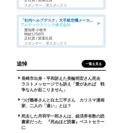
スポンサー：求人ボックス
「社内ヘルプデスク」大手航空機メーカーでのPC・周辺機器サポート 「初心者活躍中/土日祝休み/長期」 高時給1750円+交通費全額支給
＞
アルティウスリンク株式会社
愛知県 小牧市
時給1,750円
正社員 / 派遣社員
スポンサー：求人ボックス
追悼
一覧を見る
長崎市出身・平和訴えた美輪明宏さん死去
ラストメッセージでも訴え「愛があれば 戦
争なんか起こりません」
つげ義春さんと白土三平さん カリスマ漫画
家、二人の「違い」とは？
死去した丹羽宇一郎さんは、経済界有数の読
書家だった 『死ぬほど読書』ベストセラー
に