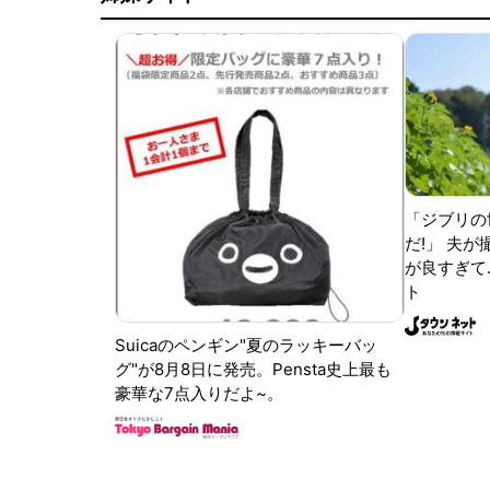
「ジブリの
だ!」 夫
が良すぎて.
ト
Suicaのペンギン"夏のラッキーバッ
グ"が8月8日に発売。Pensta史上最も
豪華な7点入りだよ~。