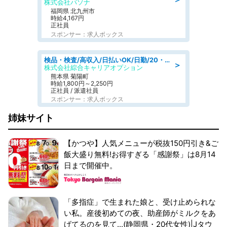
株式会社パソナ
福岡県 北九州市
時給4,167円
正社員
スポンサー：求人ボックス
検品・検査/高収入/日払いOK/日勤/20・30・40代活躍中/製造 工場
＞
株式会社綜合キャリアオプション
熊本県 菊陽町
時給1,800円～2,250円
正社員 / 派遣社員
スポンサー：求人ボックス
姉妹サイト
【かつや】人気メニューが税抜150円引き&ご
飯大盛り無料!お得すぎる「感謝祭」は8月14
日まで開催中。
「多指症」で生まれた娘と、受け止められな
い私。産後初めての夜、助産師がミルクをあ
げてるのを見て...(静岡県・20代女性)|Jタウ