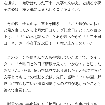
を渡す。「短歌はたった三十一文字の文学え」と語る小夜
子の姿は、桃太郎にはまぶしく見えるようだ。
その後、桃太郎は早速本を開き、「『この味がいいね』
と君が言ったから七月六日はサラダ記念日」とうたを読み
上げ、「『この本を読んで』と君が言ったから四月二十日
は、さ、さ、小夜子記念日！」と舞い上がるのだった。
このシーンを俵さん本人も視聴していたようで、ツイッ
ターに「火曜日と昨日『清原が見てないかな！』と思った
みなさん、今朝、俵万智は見ておりました」と号泣する顔
文字とともにその感動を投稿。先日、当時「ＰＬ学園」野
球部に在籍していた清原和博さんの名前があがったことと
絡めて言及した。
版元の河出書房新社も「片思いしている先生に俵万智