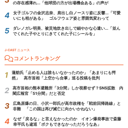
の存在感薄れ...「他球団の方が出場機会ある」の声が
女子ゴルフの金沢志奈、肩出し白ノースリ姿に反響...「可愛
いにも程がある」 ゴルフウェア姿と雰囲気変わって
ダレノガレ明美、被災地炊き出しで細やかな心遣い...「並ん
でくれた子やとりにきてくれた子にシールを」
J-CAST ニュース
コメントランキング
蓮舫氏「止める人は誰もいなかったのか」「あまりにも愕
然」 高市首相「上空から合掌」巡る投稿を批判
高市首相の熊本避難所「3分間」しか視察せず？SNS拡散 内
閣広報官「51分間」だと否定
広島原爆の日、小沢一郎氏が高市政権を「戦前回帰路線」と
非難 「この国は再び滅亡に向かいかねない」
なぜ「戻るな」と言えなかったのか イオン爆発事故で斎藤
幸平氏も逡巡「ボクもできなかっただろうなあ」