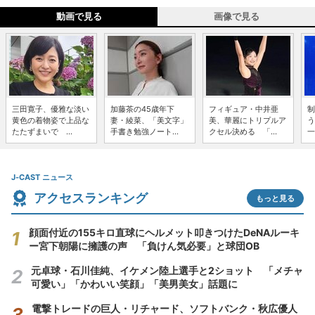
動画で見る
画像で見る
三田寛子、優雅な淡い
加藤茶の45歳年下
フィギュア・中井亜
制
黄色の着物姿で上品な
妻・綾菜、「美文字」
美、華麗にトリプルア
う
たたずまいで ...
手書き勉強ノート...
クセル決める 「...
一
J-CAST ニュース
アクセスランキング
もっと見る
顔面付近の155キロ直球にヘルメット叩きつけたDeNAルーキ
ー宮下朝陽に擁護の声 「負けん気必要」と球団OB
元卓球・石川佳純、イケメン陸上選手と2ショット 「メチャ
可愛い」「かわいい笑顔」「美男美女」話題に
電撃トレードの巨人・リチャード、ソフトバンク・秋広優人