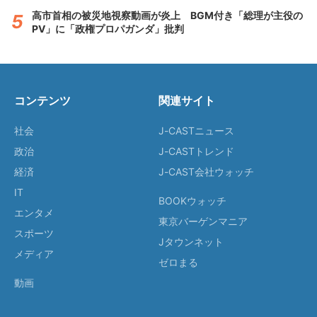
高市首相の被災地視察動画が炎上 BGM付き「総理が主役の
PV」に「政権プロパガンダ」批判
コンテンツ
関連サイト
社会
J-CASTニュース
政治
J-CASTトレンド
経済
J-CAST会社ウォッチ
IT
BOOKウォッチ
エンタメ
東京バーゲンマニア
スポーツ
Jタウンネット
メディア
ゼロまる
動画